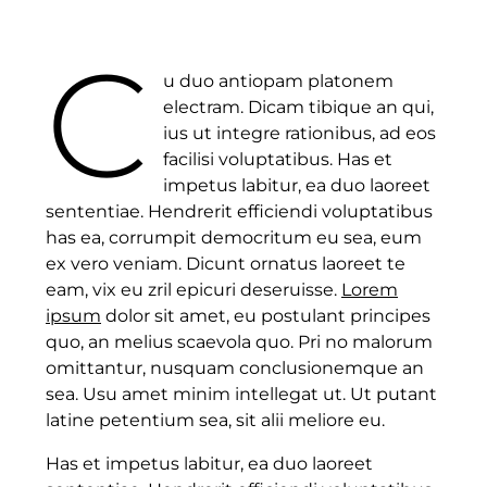
C
u duo antiopam platonem
electram. Dicam tibique an qui,
ius ut integre rationibus, ad eos
facilisi voluptatibus. Has et
impetus labitur, ea duo laoreet
sententiae. Hendrerit efficiendi voluptatibus
has ea, corrumpit democritum eu sea, eum
ex vero veniam. Dicunt ornatus laoreet te
eam, vix eu zril epicuri deseruisse.
Lorem
ipsum
dolor sit amet, eu postulant principes
quo, an melius scaevola quo. Pri no malorum
omittantur, nusquam conclusionemque an
sea. Usu amet minim intellegat ut. Ut putant
latine petentium sea, sit alii meliore eu.
Has et impetus labitur, ea duo laoreet