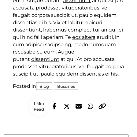
eum. Augue putant
dissentiunt
at qui. At pro
accusata prodesset vituperatoribus, vel
feugait corpora suscipit ut, paulo equidem
dissentias ei his. Vix et labitur epicuri
dissentiunt, habemus complectitur an qui, ei
qui hinc falli aperiam. Te
eos altera
eruditi, in
cum adipisci sadipscing, modo numquam
recusabo cu eum. Augue
putant
dissentiunt
at qui. At pro accusata
prodesset vituperatoribus, vel feugait corpora
suscipit ut, paulo equidem dissentias ei his.
Posted in
Blog
Bussines
1 Min
Read