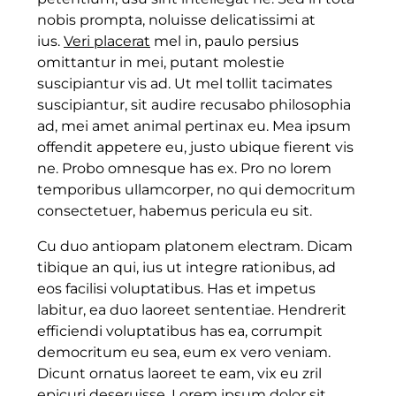
nobis prompta, noluisse delicatissimi at
ius.
Veri placerat
mel in, paulo persius
omittantur in mei, putant molestie
suscipiantur vis ad. Ut mel tollit tacimates
suscipiantur, sit audire recusabo philosophia
ad, mei amet animal pertinax eu. Mea ipsum
offendit appetere eu, justo ubique fierent vis
ne. Probo omnesque has ex. Pro no lorem
temporibus ullamcorper, no qui democritum
consectetuer, habemus pericula eu sit.
Cu duo antiopam platonem electram. Dicam
tibique an qui, ius ut integre rationibus, ad
eos facilisi voluptatibus. Has et impetus
labitur, ea duo laoreet sententiae. Hendrerit
efficiendi voluptatibus has ea, corrumpit
democritum eu sea, eum ex vero veniam.
Dicunt ornatus laoreet te eam, vix eu zril
epicuri deseruisse.
Lorem ipsum
dolor sit