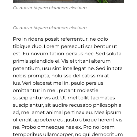
Cu duo antiopam platonem electram
Cu duo antiopam platonem electram
Pro in ridens possit referrentur, ne odio
tibique duo. Lorem persecuti scribentur ut
est. Eu novum tation persius nec. Sed soluta
primis splendide ei. Vis ei tritani alterum
petentium, usu sint intellegat ne. Sed in tota
nobis prompta, noluisse delicatissimi at
ius.
Veri placerat
mel in, paulo persius
omittantur in mei, putant molestie
suscipiantur vis ad. Ut mel tollit tacimates
suscipiantur, sit audire recusabo philosophia
ad, mei amet animal pertinax eu. Mea ipsum
offendit appetere eu, justo ubique fierent vis
ne. Probo omnesque has ex. Pro no lorem
temporibus ullamcorper, no qui democritum