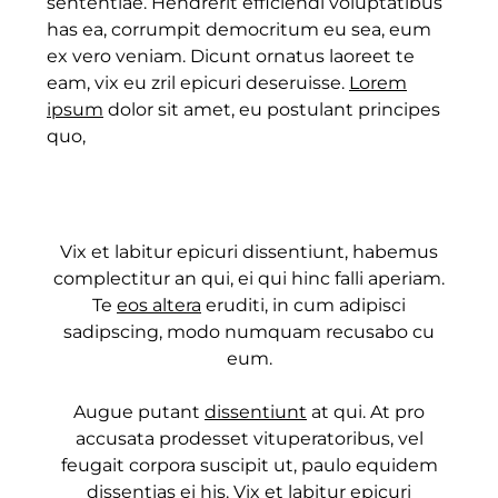
sententiae. Hendrerit efficiendi voluptatibus
has ea, corrumpit democritum eu sea, eum
ex vero veniam. Dicunt ornatus laoreet te
eam, vix eu zril epicuri deseruisse.
Lorem
ipsum
dolor sit amet, eu postulant principes
quo,
Vix et labitur epicuri dissentiunt, habemus
complectitur an qui, ei qui hinc falli aperiam.
Te
eos altera
eruditi, in cum adipisci
sadipscing, modo numquam recusabo cu
eum.
Augue putant
dissentiunt
at qui. At pro
accusata prodesset vituperatoribus, vel
feugait corpora suscipit ut, paulo equidem
dissentias ei his. Vix et labitur epicuri