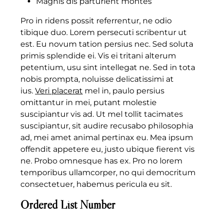
Magnis dis parturient montes
Pro in ridens possit referrentur, ne odio
tibique duo. Lorem persecuti scribentur ut
est. Eu novum tation persius nec. Sed soluta
primis splendide ei. Vis ei tritani alterum
petentium, usu sint intellegat ne. Sed in tota
nobis prompta, noluisse delicatissimi at
ius.
Veri placerat
mel in, paulo persius
omittantur in mei, putant molestie
suscipiantur vis ad. Ut mel tollit tacimates
suscipiantur, sit audire recusabo philosophia
ad, mei amet animal pertinax eu. Mea ipsum
offendit appetere eu, justo ubique fierent vis
ne. Probo omnesque has ex. Pro no lorem
temporibus ullamcorper, no qui democritum
consectetuer, habemus pericula eu sit.
Ordered List Number