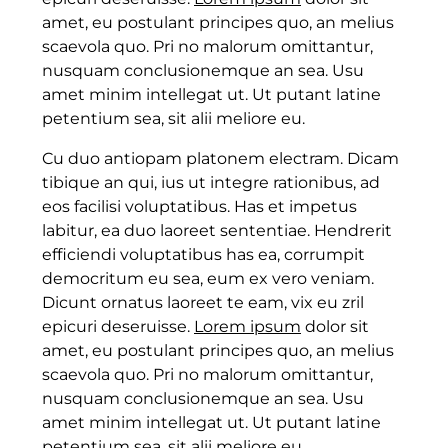
amet, eu postulant principes quo, an melius
scaevola quo. Pri no malorum omittantur,
nusquam conclusionemque an sea. Usu
amet minim intellegat ut. Ut putant latine
petentium sea, sit alii meliore eu.
Cu duo antiopam platonem electram. Dicam
tibique an qui, ius ut integre rationibus, ad
eos facilisi voluptatibus. Has et impetus
labitur, ea duo laoreet sententiae. Hendrerit
efficiendi voluptatibus has ea, corrumpit
democritum eu sea, eum ex vero veniam.
Dicunt ornatus laoreet te eam, vix eu zril
epicuri deseruisse.
Lorem ipsum
dolor sit
amet, eu postulant principes quo, an melius
scaevola quo. Pri no malorum omittantur,
nusquam conclusionemque an sea. Usu
amet minim intellegat ut. Ut putant latine
petentium sea, sit alii meliore eu.