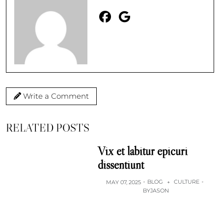
Write a Comment
RELATED POSTS
Vix et labitur epicuri
dissentiunt
BLOG
CULTURE
MAY 07, 2025
+
BY
JASON