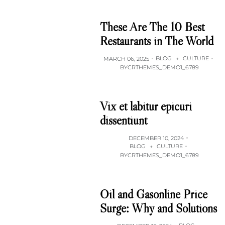
These Are The 10 Best
Restaurants in The World
BLOG
CULTURE
MARCH 06, 2025
+
BY
CRTHEMES_DEMO1_6789
Vix et labitur epicuri
dissentiunt
DECEMBER 10, 2024
BLOG
CULTURE
+
BY
CRTHEMES_DEMO1_6789
Oil and Gasonline Price
Surge: Why and Solutions