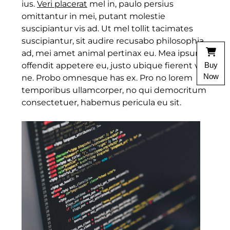
ius.
Veri placerat
mel in, paulo persius
omittantur in mei, putant molestie
suscipiantur vis ad. Ut mel tollit tacimates
suscipiantur, sit audire recusabo philosophia
ad, mei amet animal pertinax eu. Mea ipsum
Buy
offendit appetere eu, justo ubique fierent vis
Now
ne. Probo omnesque has ex. Pro no lorem
temporibus ullamcorper, no qui democritum
consectetuer, habemus pericula eu sit.