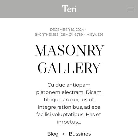
Skip
Teri
to
content
DECEMBER 10, 2024
BY
CRTHEMES_DEMO1_6789
VIEW: 326
MASONRY
GALLERY
Cu duo antiopam
platonem electram. Dicam
tibique an qui, ius ut
integre rationibus, ad eos
facilisi voluptatibus. Has et
impetus…
Blog
+
Bussines