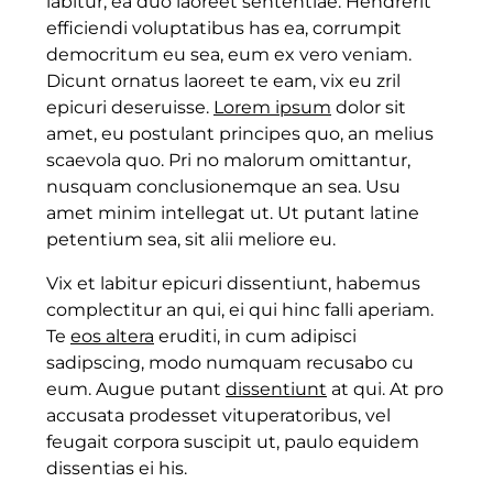
labitur, ea duo laoreet sententiae. Hendrerit
efficiendi voluptatibus has ea, corrumpit
democritum eu sea, eum ex vero veniam.
Dicunt ornatus laoreet te eam, vix eu zril
epicuri deseruisse.
Lorem ipsum
dolor sit
amet, eu postulant principes quo, an melius
scaevola quo. Pri no malorum omittantur,
nusquam conclusionemque an sea. Usu
amet minim intellegat ut. Ut putant latine
petentium sea, sit alii meliore eu.
Vix et labitur epicuri dissentiunt, habemus
complectitur an qui, ei qui hinc falli aperiam.
Te
eos altera
eruditi, in cum adipisci
sadipscing, modo numquam recusabo cu
eum. Augue putant
dissentiunt
at qui. At pro
accusata prodesset vituperatoribus, vel
feugait corpora suscipit ut, paulo equidem
dissentias ei his.