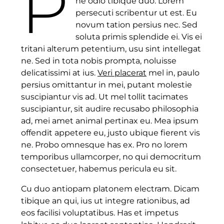
P
ne odio tibique duo. Lorem
persecuti scribentur ut est. Eu
novum tation persius nec. Sed
soluta primis splendide ei. Vis ei
tritani alterum petentium, usu sint intellegat
ne. Sed in tota nobis prompta, noluisse
delicatissimi at ius.
Veri placerat
mel in, paulo
persius omittantur in mei, putant molestie
suscipiantur vis ad. Ut mel tollit tacimates
suscipiantur, sit audire recusabo philosophia
ad, mei amet animal pertinax eu. Mea ipsum
offendit appetere eu, justo ubique fierent vis
ne. Probo omnesque has ex. Pro no lorem
temporibus ullamcorper, no qui democritum
consectetuer, habemus pericula eu sit.
Cu duo antiopam platonem electram. Dicam
tibique an qui, ius ut integre rationibus, ad
eos facilisi voluptatibus. Has et impetus