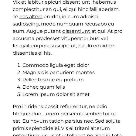
Vix et labitur epicuri dissentiunt, habemus
complectitur an qui, ei qui hinc falli aperiam.
Te
eos altera
eruditi, in cum adipisci
sadipscing, modo numquam recusabo cu
eum. Augue putant
dissentiunt
at qui. At pro
accusata prodesset vituperatoribus, vel
feugait corpora suscipit ut, paulo equidem
dissentias ei his.
Commodo ligula eget dolor
Magnis dis parturient montes
Pellentesque eu pretium
Donec quam felis
Lorem ipsum dolor sit amet
Pro in ridens possit referrentur, ne odio
tibique duo. Lorem persecuti scribentur ut
est. Eu novum tation persius nec. Sed soluta
primis splendide ei. Vis ei tritani alterum
petentium, usu sint intellegat ne. Sed in tota