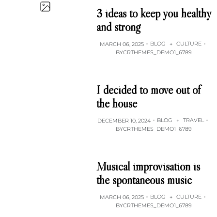
3 ideas to keep you healthy
and strong
BLOG
CULTURE
MARCH 06, 2025
+
BY
CRTHEMES_DEMO1_6789
I decided to move out of
the house
BLOG
TRAVEL
DECEMBER 10, 2024
+
BY
CRTHEMES_DEMO1_6789
Musical improvisation is
the spontaneous music
BLOG
CULTURE
MARCH 06, 2025
+
BY
CRTHEMES_DEMO1_6789