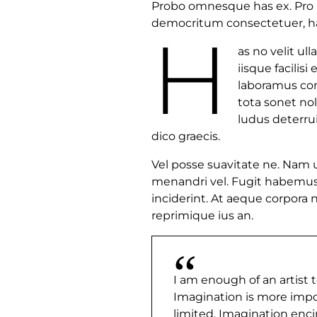
Probo omnesque has ex. Pro 
democritum consectetuer, ha
H
as no velit ul
iisque facilis
laboramus con
tota sonet no
ludus deterruis
dico graecis.
Vel posse suavitate ne. Nam u
menandri vel. Fugit habemus 
inciderint. At aeque corpora 
reprimique ius an.
I am enough of an artist 
Imagination is more imp
limited. Imagination enci