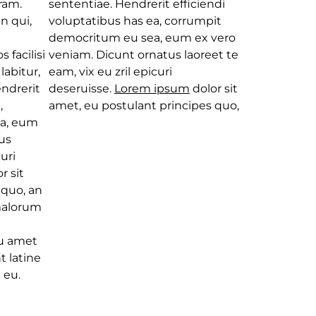
ram.
sententiae. Hendrerit efficiendi
n qui,
voluptatibus has ea, corrumpit
democritum eu sea, eum ex vero
s facilisi
veniam. Dicunt ornatus laoreet te
labitur,
eam, vix eu zril epicuri
endrerit
deseruisse.
Lorem ipsum
dolor sit
,
amet, eu postulant principes quo,
a, eum
us
curi
r sit
 quo, an
 malorum
u amet
t latine
 eu.