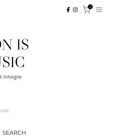
0
N IS
SIC
t integre
music
SEARCH