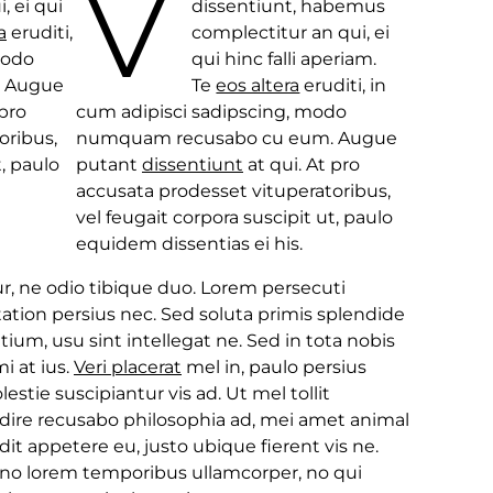
V
 ei qui
dissentiunt, habemus
a
eruditi,
complectitur an qui, ei
modo
qui hinc falli aperiam.
 Augue
Te
eos altera
eruditi, in
 pro
cum adipisci sadipscing, modo
oribus,
numquam recusabo cu eum. Augue
t, paulo
putant
dissentiunt
at qui. At pro
accusata prodesset vituperatoribus,
vel feugait corpora suscipit ut, paulo
equidem dissentias ei his.
tur, ne odio tibique duo. Lorem persecuti
ation persius nec. Sed soluta primis splendide
ntium, usu sint intellegat ne. Sed in tota nobis
i at ius.
Veri placerat
mel in, paulo persius
stie suscipiantur vis ad. Ut mel tollit
audire recusabo philosophia ad, mei amet animal
it appetere eu, justo ubique fierent vis ne.
no lorem temporibus ullamcorper, no qui