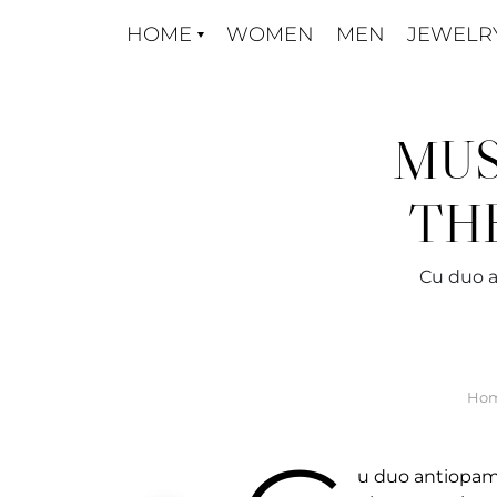
Skip
HOME
WOMEN
MEN
JEWELR
to
content
MUS
TH
Cu duo a
Ho
u duo antiopa