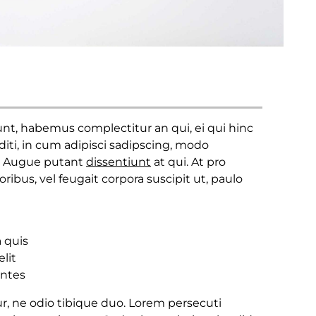
tiunt, habemus complectitur an qui, ei qui hinc
iti, in cum adipisci sadipscing, modo
 Augue putant
dissentiunt
at qui. At pro
ribus, vel feugait corpora suscipit ut, paulo
a quis
lit
ontes
tur, ne odio tibique duo. Lorem persecuti