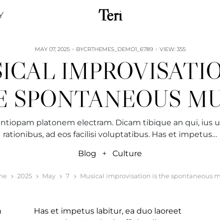
Teri
Y
MAY 07, 2025
BY
CRTHEMES_DEMO1_6789
VIEW: 355
ICAL IMPROVISATIO
E SPONTANEOUS MU
ntiopam platonem electram. Dicam tibique an qui, ius u
rationibus, ad eos facilisi voluptatibus. Has et impetus…
Blog
+
Culture
me
2025
May
7
Musical improvisation is the spontaneous 
m
Has et impetus labitur, ea duo laoreet