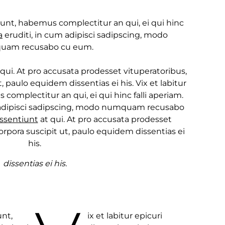
tiunt, habemus complectitur an qui, ei qui hinc
a
eruditi, in cum adipisci sadipscing, modo
uam recusabo cu eum.
qui. At pro accusata prodesset vituperatoribus,
t, paulo equidem dissentias ei his. Vix et labitur
complectitur an qui, ei qui hinc falli aperiam.
 adipisci sadipscing, modo numquam recusabo
issentiunt
at qui. At pro accusata prodesset
corpora suscipit ut, paulo equidem dissentias ei
his.
dissentias ei his.
unt,
ix et labitur epicuri