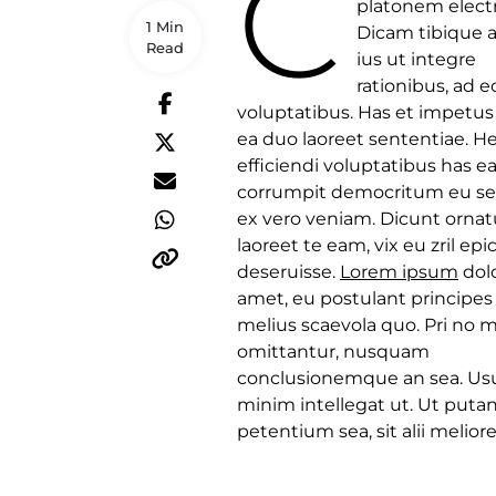
C
platonem elect
1 Min
Dicam tibique a
Read
ius ut integre
rationibus, ad eo
voluptatibus. Has et impetus 
ea duo laoreet sententiae. H
efficiendi voluptatibus has ea
corrumpit democritum eu se
ex vero veniam. Dicunt ornat
laoreet te eam, vix eu zril epi
deseruisse.
Lorem ipsum
dolo
amet, eu postulant principes
melius scaevola quo. Pri no
omittantur, nusquam
conclusionemque an sea. Us
minim intellegat ut. Ut putan
petentium sea, sit alii meliore