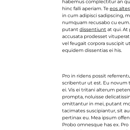
habemus complectitur an qui,
hinc falli aperiam. Te
eos alter
in cum adipisci sadipscing, 
numquam recusabo cu eum.
putant
dissentiunt
at qui. At
accusata prodesset vituperat
vel feugait corpora suscipit u
equidem dissentias ei his.
Pro in ridens possit referren
scribentur ut est. Eu novum t
ei. Vis ei tritani alterum pete
prompta, noluisse delicatissim
omittantur in mei, putant mole
tacimates suscipiantur, sit 
pertinax eu. Mea ipsum offend
Probo omnesque has ex. Pro 