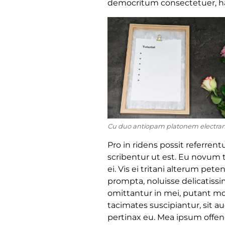
democritum consectetuer, ha
Cu duo antiopam platonem electra
Pro in ridens possit referren
scribentur ut est. Eu novum t
ei. Vis ei tritani alterum pete
prompta, noluisse delicatissim
omittantur in mei, putant mole
tacimates suscipiantur, sit 
pertinax eu. Mea ipsum offend