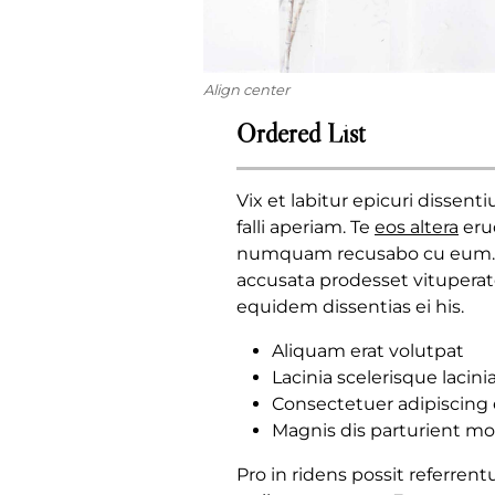
Align center
Ordered List
Vix et labitur epicuri dissen
falli aperiam. Te
eos altera
erud
numquam recusabo cu eum.
accusata prodesset vituperato
equidem dissentias ei his.
Aliquam erat volutpat
Lacinia scelerisque lacini
Consectetuer adipiscing e
Magnis dis parturient m
Pro in ridens possit referren