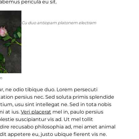
bemus pericula eu sit.
Cu duo antiopam platonem electram
m
tur, ne odio tibique duo. Lorem persecuti
ation persius nec. Sed soluta primis splendide
ntium, usu sint intellegat ne. Sed in tota nobis
i at ius.
Veri placerat
mel in, paulo persius
stie suscipiantur vis ad. Ut mel tollit
audire recusabo philosophia ad, mei amet animal
it appetere eu, justo ubique fierent vis ne.