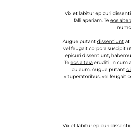
Vix et labitur epicuri dissen
falli aperiam. Te
eos alter
numq
Augue putant
dissentiunt
at 
vel feugait corpora suscipit u
epicuri dissentiunt, habemus 
Te
eos altera
eruditi, in cum
cu eum. Augue putant
d
vituperatoribus, vel feugait 
Vix et labitur epicuri dissenti