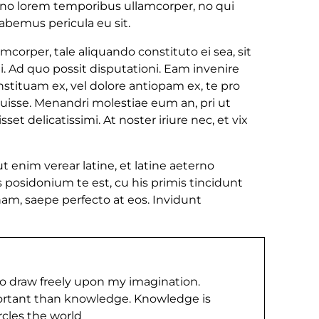
no lorem temporibus ullamcorper, no qui
bemus pericula eu sit.
lamcorper, tale aliquando constituto ei sea, sit
i ei. Ad quo possit disputationi. Eam invenire
stituam ex, vel dolore antiopam ex, te pro
luisse. Menandri molestiae eum an, pri ut
set delicatissimi. At noster iriure nec, et vix
t enim verear latine, et latine aeterno
posidonium te est, cu his primis tincidunt
nam, saepe perfecto at eos. Invidunt
to draw freely upon my imagination.
ortant than knowledge. Knowledge is
rcles the world