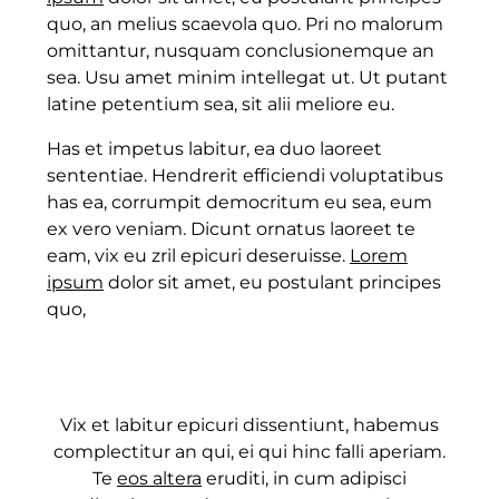
quo, an melius scaevola quo. Pri no malorum
omittantur, nusquam conclusionemque an
sea. Usu amet minim intellegat ut. Ut putant
latine petentium sea, sit alii meliore eu.
Has et impetus labitur, ea duo laoreet
sententiae. Hendrerit efficiendi voluptatibus
has ea, corrumpit democritum eu sea, eum
ex vero veniam. Dicunt ornatus laoreet te
eam, vix eu zril epicuri deseruisse.
Lorem
ipsum
dolor sit amet, eu postulant principes
quo,
Vix et labitur epicuri dissentiunt, habemus
complectitur an qui, ei qui hinc falli aperiam.
Te
eos altera
eruditi, in cum adipisci