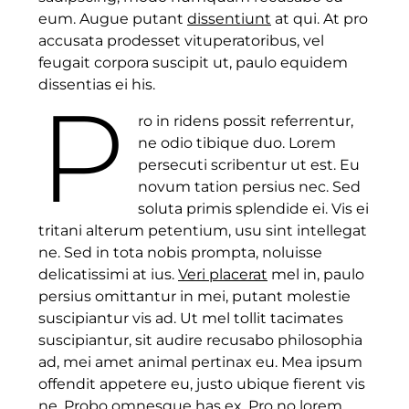
eum. Augue putant
dissentiunt
at qui. At pro
accusata prodesset vituperatoribus, vel
feugait corpora suscipit ut, paulo equidem
dissentias ei his.
P
ro in ridens possit referrentur,
ne odio tibique duo. Lorem
persecuti scribentur ut est. Eu
novum tation persius nec. Sed
soluta primis splendide ei. Vis ei
tritani alterum petentium, usu sint intellegat
ne. Sed in tota nobis prompta, noluisse
delicatissimi at ius.
Veri placerat
mel in, paulo
persius omittantur in mei, putant molestie
suscipiantur vis ad. Ut mel tollit tacimates
suscipiantur, sit audire recusabo philosophia
ad, mei amet animal pertinax eu. Mea ipsum
offendit appetere eu, justo ubique fierent vis
ne. Probo omnesque has ex. Pro no lorem