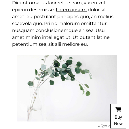
Dicunt ornatus laoreet te eam, vix eu zril
epicuri deseruisse.
Lorem ipsum
dolor sit
amet, eu postulant principes quo, an melius
scaevola quo. Pri no malorum omittantur,
nusquam conclusionemque an sea. Usu
amet minim intellegat ut. Ut putant latine
petentium sea, sit alii meliore eu.
Buy
Now
Align right