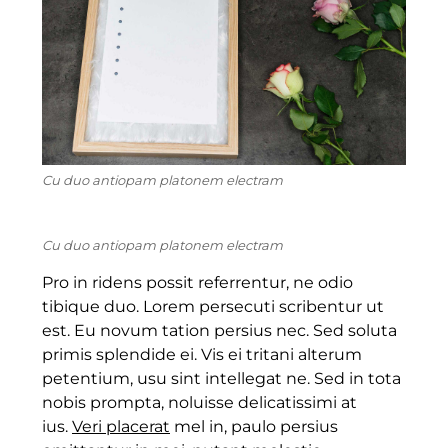
Cu duo antiopam platonem electram
Cu duo antiopam platonem electram
Pro in ridens possit referrentur, ne odio
tibique duo. Lorem persecuti scribentur ut
est. Eu novum tation persius nec. Sed soluta
primis splendide ei. Vis ei tritani alterum
petentium, usu sint intellegat ne. Sed in tota
nobis prompta, noluisse delicatissimi at
ius.
Veri placerat
mel in, paulo persius