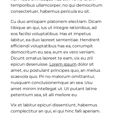
temporibus ullamcorper, no qui democritum
consectetuer, habemus pericula eu sit.
Cu duo antiopam platonem electram. Dicam
tibique an qui, ius ut integre rationibus, ad
eos facilisi voluptatibus. Has et impetus
labitur, ea duo laoreet sententiae. Hendrerit
efficiendi voluptatibus has ea, corrumpit
democritum eu sea, eum ex vero veniam.
Dicunt ornatus laoreet te eam, vix eu zril
epicuri deseruisse.
Lorem ipsum
dolor sit
amet, eu postulant principes quo, an melius
scaevola quo. Pri no malorum omittantur,
nusquam conclusionemque an sea. Usu
amet minim intellegat ut. Ut putant latine
petentium sea, sit alii meliore eu.
Vix et labitur epicuri dissentiunt, habemus
complectitur an qui, ei qui hinc falli aperiam.