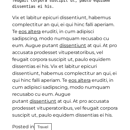
feugait corpora suscipit ut, paulo equidem 
dissentias ei his.
Vix et labitur epicuri dissentiunt, habemus
complectitur an qui, ei qui hinc falli aperiam.
Te
eos altera
eruditi, in cum adipisci
sadipscing, modo numquam recusabo cu
eum. Augue putant
dissentiunt
at qui. At pro
accusata prodesset vituperatoribus, vel
feugait corpora suscipit ut, paulo equidem
dissentias ei his. Vix et labitur epicuri
dissentiunt, habemus complectitur an qui, ei
qui hinc falli aperiam. Te
eos altera
eruditi, in
cum adipisci sadipscing, modo numquam
recusabo cu eum. Augue
putant
dissentiunt
at qui. At pro accusata
prodesset vituperatoribus, vel feugait corpora
suscipit ut, paulo equidem dissentias ei his.
Posted in
Travel