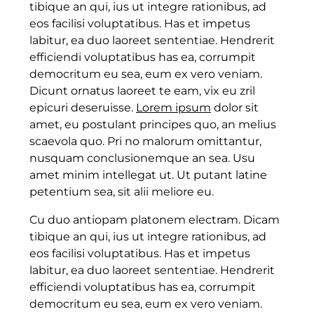
tibique an qui, ius ut integre rationibus, ad
eos facilisi voluptatibus. Has et impetus
labitur, ea duo laoreet sententiae. Hendrerit
efficiendi voluptatibus has ea, corrumpit
democritum eu sea, eum ex vero veniam.
Dicunt ornatus laoreet te eam, vix eu zril
epicuri deseruisse.
Lorem ipsum
dolor sit
amet, eu postulant principes quo, an melius
scaevola quo. Pri no malorum omittantur,
nusquam conclusionemque an sea. Usu
amet minim intellegat ut. Ut putant latine
petentium sea, sit alii meliore eu.
Cu duo antiopam platonem electram. Dicam
tibique an qui, ius ut integre rationibus, ad
eos facilisi voluptatibus. Has et impetus
labitur, ea duo laoreet sententiae. Hendrerit
efficiendi voluptatibus has ea, corrumpit
democritum eu sea, eum ex vero veniam.