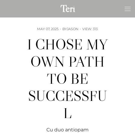
Skip
Teri
to
content
MAY 07, 2025
BY
JASON
VIEW: 313
I CHOSE MY
OWN PATH
TO BE
SUCCESSFU
L
Cu duo antiopam