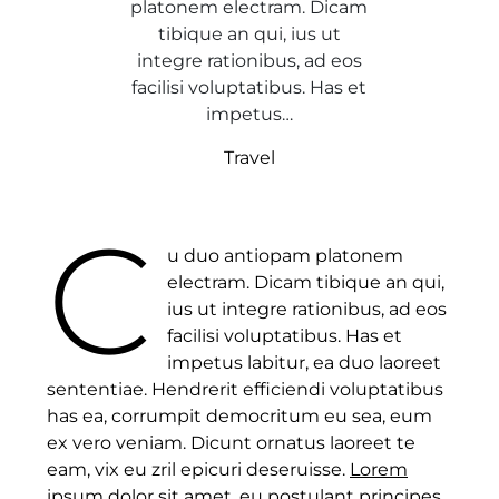
platonem electram. Dicam
tibique an qui, ius ut
integre rationibus, ad eos
facilisi voluptatibus. Has et
impetus…
Travel
C
u duo antiopam platonem
electram. Dicam tibique an qui,
ius ut integre rationibus, ad eos
facilisi voluptatibus. Has et
impetus labitur, ea duo laoreet
sententiae. Hendrerit efficiendi voluptatibus
has ea, corrumpit democritum eu sea, eum
ex vero veniam. Dicunt ornatus laoreet te
eam, vix eu zril epicuri deseruisse.
Lorem
ipsum
dolor sit amet, eu postulant principes