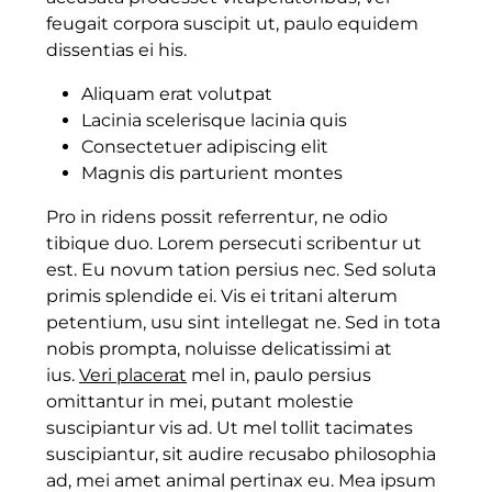
feugait corpora suscipit ut, paulo equidem
dissentias ei his.
Aliquam erat volutpat
Lacinia scelerisque lacinia quis
Consectetuer adipiscing elit
Magnis dis parturient montes
Pro in ridens possit referrentur, ne odio
tibique duo. Lorem persecuti scribentur ut
est. Eu novum tation persius nec. Sed soluta
primis splendide ei. Vis ei tritani alterum
petentium, usu sint intellegat ne. Sed in tota
nobis prompta, noluisse delicatissimi at
ius.
Veri placerat
mel in, paulo persius
omittantur in mei, putant molestie
suscipiantur vis ad. Ut mel tollit tacimates
suscipiantur, sit audire recusabo philosophia
ad, mei amet animal pertinax eu. Mea ipsum