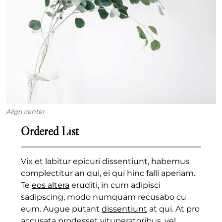
Align center
Ordered List
Vix et labitur epicuri dissentiunt, habemus
complectitur an qui, ei qui hinc falli aperiam.
Te
eos altera
eruditi, in cum adipisci
sadipscing, modo numquam recusabo cu
eum. Augue putant
dissentiunt
at qui. At pro
accusata prodesset vituperatoribus, vel