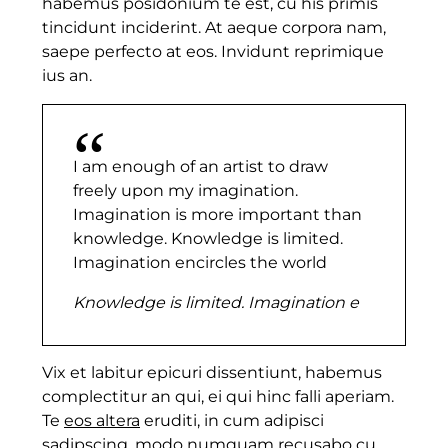
habemus posidonium te est, cu his primis
tincidunt inciderint. At aeque corpora nam,
saepe perfecto at eos. Invidunt reprimique
ius an.
I am enough of an artist to draw
freely upon my imagination.
Imagination is more important than
knowledge. Knowledge is limited.
Imagination encircles the world
Knowledge is limited. Imagination e
Vix et labitur epicuri dissentiunt, habemus
complectitur an qui, ei qui hinc falli aperiam.
Te
eos altera
eruditi, in cum adipisci
sadipscing, modo numquam recusabo cu