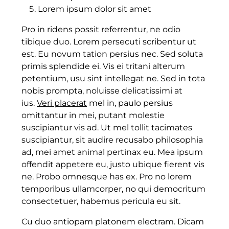
Lorem ipsum dolor sit amet
Pro in ridens possit referrentur, ne odio
tibique duo. Lorem persecuti scribentur ut
est. Eu novum tation persius nec. Sed soluta
primis splendide ei. Vis ei tritani alterum
petentium, usu sint intellegat ne. Sed in tota
nobis prompta, noluisse delicatissimi at
ius.
Veri placerat
mel in, paulo persius
omittantur in mei, putant molestie
suscipiantur vis ad. Ut mel tollit tacimates
suscipiantur, sit audire recusabo philosophia
ad, mei amet animal pertinax eu. Mea ipsum
offendit appetere eu, justo ubique fierent vis
ne. Probo omnesque has ex. Pro no lorem
temporibus ullamcorper, no qui democritum
consectetuer, habemus pericula eu sit.
Cu duo antiopam platonem electram. Dicam