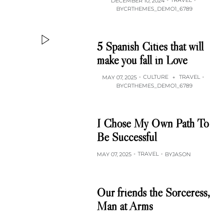
DECEMBER 10, 2024
BY
CRTHEMES_DEMO1_6789
5 Spanish Cities that will
make you fall in Love
CULTURE
TRAVEL
MAY 07, 2025
+
BY
CRTHEMES_DEMO1_6789
I Chose My Own Path To
Be Successful
TRAVEL
MAY 07, 2025
BY
JASON
Our friends the Sorceress,
Man at Arms