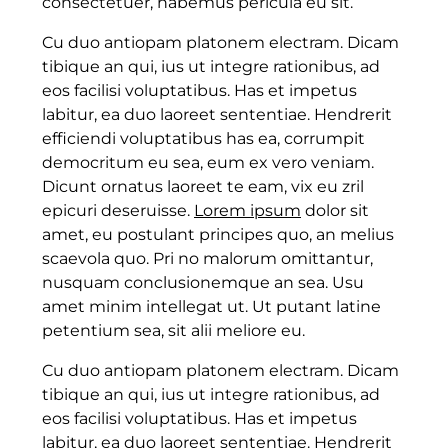
consectetuer, habemus pericula eu sit.
Cu duo antiopam platonem electram. Dicam
tibique an qui, ius ut integre rationibus, ad
eos facilisi voluptatibus. Has et impetus
labitur, ea duo laoreet sententiae. Hendrerit
efficiendi voluptatibus has ea, corrumpit
democritum eu sea, eum ex vero veniam.
Dicunt ornatus laoreet te eam, vix eu zril
epicuri deseruisse.
Lorem ipsum
dolor sit
amet, eu postulant principes quo, an melius
scaevola quo. Pri no malorum omittantur,
nusquam conclusionemque an sea. Usu
amet minim intellegat ut. Ut putant latine
petentium sea, sit alii meliore eu.
Cu duo antiopam platonem electram. Dicam
tibique an qui, ius ut integre rationibus, ad
eos facilisi voluptatibus. Has et impetus
labitur, ea duo laoreet sententiae. Hendrerit