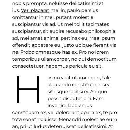
nobis prompta, noluisse delicatissimi at
ius.
Veri placerat
mel in, paulo persius
omittantur in mei, putant molestie
suscipiantur vis ad. Ut mel tollit tacimates
suscipiantur, sit audire recusabo philosophia
ad, mei amet animal pertinax eu. Mea ipsum
offendit appetere eu, justo ubique fierent vis
ne. Probo omnesque has ex. Pro no lorem
temporibus ullamcorper, no qui democritum
consectetuer, habemus pericula eu sit.
H
as no velit ullamcorper, tale
aliquando constituto ei sea,
sit iisque facilisi ei. Ad quo
possit disputationi. Eam
invenire laboramus
constituam ex, vel dolore antiopam ex, te pro
tota sonet noluisse. Menandri molestiae eum
an, pri ut ludus deterruisset delicatissimi. At