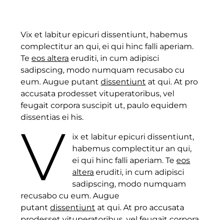
Vix et labitur epicuri dissentiunt, habemus
complectitur an qui, ei qui hinc falli aperiam.
Te
eos altera
eruditi, in cum adipisci
sadipscing, modo numquam recusabo cu
eum. Augue putant
dissentiunt
at qui. At pro
accusata prodesset vituperatoribus, vel
feugait corpora suscipit ut, paulo equidem
dissentias ei his.
V
ix et labitur epicuri dissentiunt,
habemus complectitur an qui,
ei qui hinc falli aperiam. Te
eos
altera
eruditi, in cum adipisci
sadipscing, modo numquam
recusabo cu eum. Augue
putant
dissentiunt
at qui. At pro accusata
prodesset vituperatoribus, vel feugait corpora