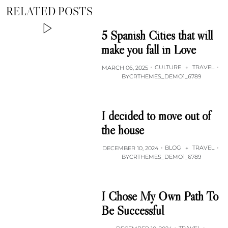
RELATED POSTS
5 Spanish Cities that will
make you fall in Love
CULTURE
TRAVEL
MARCH 06, 2025
+
BY
CRTHEMES_DEMO1_6789
I decided to move out of
the house
BLOG
TRAVEL
DECEMBER 10, 2024
+
BY
CRTHEMES_DEMO1_6789
I Chose My Own Path To
Be Successful
TRAVEL