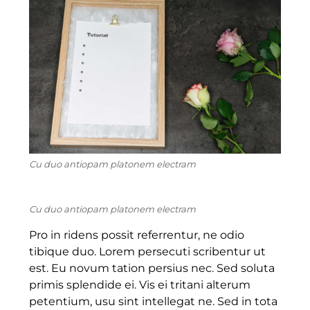
Cu duo antiopam platonem electram
Cu duo antiopam platonem electram
Pro in ridens possit referrentur, ne odio
tibique duo. Lorem persecuti scribentur ut
est. Eu novum tation persius nec. Sed soluta
primis splendide ei. Vis ei tritani alterum
petentium, usu sint intellegat ne. Sed in tota