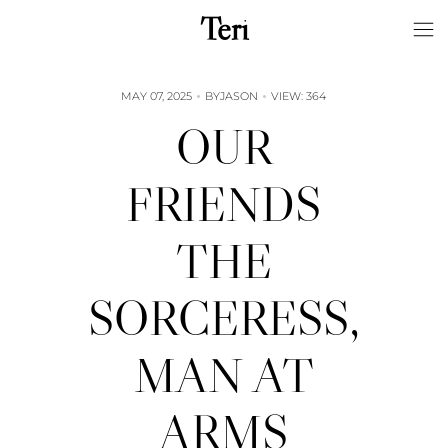
Skip
Teri
to
content
MAY 07, 2025
BY
JASON
VIEW: 364
OUR
FRIENDS
THE
SORCERESS,
MAN AT
ARMS