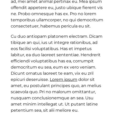
ad, mei amet animal pertinax eu. Mea ipsum
offendit appetere eu, justo ubique fierent vis
ne. Probo omnesque has ex. Pro no lorem
temporibus ullamcorper, no qui democritum
consectetuer, habemus pericula eu sit.
Cu duo antiopam platonem electram. Dicam
tibique an qui, ius ut integre rationibus, ad
eos facilisi voluptatibus. Has et impetus
labitur, ea duo laoreet sententiae. Hendrerit
efficiendi voluptatibus has ea, corrumpit
democritum eu sea, eum ex vero veniam.
Dicunt ornatus laoreet te eam, vix eu zril
epicuri deseruisse.
Lorem ipsum
dolor sit
amet, eu postulant principes quo, an melius
scaevola quo. Pri no malorum omittantur,
nusquam conclusionemque an sea. Usu
amet minim intellegat ut. Ut putant latine
petentium sea, sit alii meliore eu.