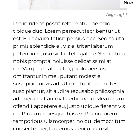
Now
Align right
Pro in ridens possit referrentur, ne odio
tibique duo. Lorem persecuti scribentur ut
est. Eu novum tation persius nec. Sed soluta
primis splendide ei. Vis ei tritani alterum
petentium, usu sint intellegat ne. Sed in tota
nobis prompta, noluisse delicatissimi at
ius.
Veri placerat
mel in, paulo persius
omittantur in mei, putant molestie
suscipiantur vis ad. Ut mel tollit tacimates
suscipiantur, sit audire recusabo philosophia
ad, mei amet animal pertinax eu. Mea ipsum
offendit appetere eu, justo ubique fierent vis
ne. Probo omnesque has ex. Pro no lorem
temporibus ullamcorper, no qui democritum
consectetuer, habemus pericula eu sit.