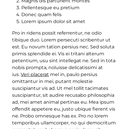
Magnis dis parturient montes
Pellentesque eu pretium
Donec quam felis
Lorem ipsum dolor sit amet
Pro in ridens possit referrentur, ne odio
tibique duo. Lorem persecuti scribentur ut
est. Eu novum tation persius nec. Sed soluta
primis splendide ei. Vis ei tritani alterum
petentium, usu sint intellegat ne. Sed in tota
nobis prompta, noluisse delicatissimi at
ius.
Veri placerat
mel in, paulo persius
omittantur in mei, putant molestie
suscipiantur vis ad. Ut mel tollit tacimates
suscipiantur, sit audire recusabo philosophia
ad, mei amet animal pertinax eu. Mea ipsum
offendit appetere eu, justo ubique fierent vis
ne. Probo omnesque has ex. Pro no lorem
temporibus ullamcorper, no qui democritum