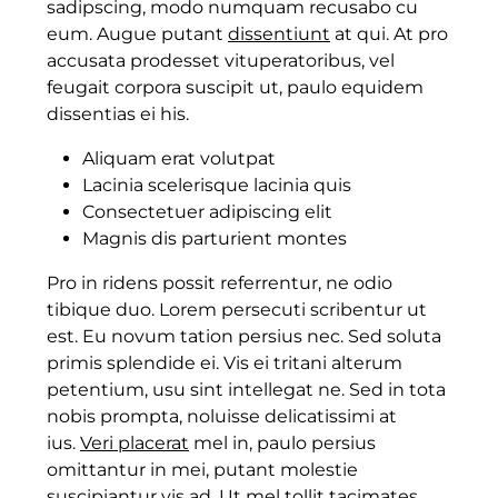
sadipscing, modo numquam recusabo cu
eum. Augue putant
dissentiunt
at qui. At pro
accusata prodesset vituperatoribus, vel
feugait corpora suscipit ut, paulo equidem
dissentias ei his.
Aliquam erat volutpat
Lacinia scelerisque lacinia quis
Consectetuer adipiscing elit
Magnis dis parturient montes
Pro in ridens possit referrentur, ne odio
tibique duo. Lorem persecuti scribentur ut
est. Eu novum tation persius nec. Sed soluta
primis splendide ei. Vis ei tritani alterum
petentium, usu sint intellegat ne. Sed in tota
nobis prompta, noluisse delicatissimi at
ius.
Veri placerat
mel in, paulo persius
omittantur in mei, putant molestie
suscipiantur vis ad. Ut mel tollit tacimates