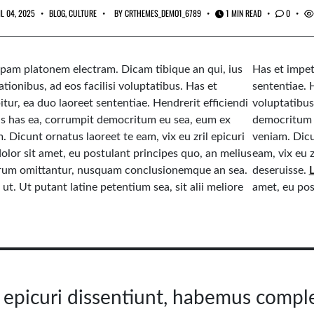
L 04, 2025
BLOG
,
CULTURE
BY
CRTHEMES_DEMO1_6789
1 MIN READ
0
pam platonem electram. Dicam tibique an qui, ius
Has et impet
ationibus, ad eos facilisi voluptatibus. Has et
sententiae. H
itur, ea duo laoreet sententiae. Hendrerit efficiendi
voluptatibus
us has ea, corrumpit democritum eu sea, eum ex
democritum 
. Dicunt ornatus laoreet te eam, vix eu zril epicuri
veniam. Dicu
olor sit amet, eu postulant principes quo, an melius
eam, vix eu z
orum omittantur, nusquam conclusionemque an sea.
deseruisse.
ut. Ut putant latine petentium sea, sit alii meliore
amet, eu pos
r epicuri dissentiunt, habemus comple