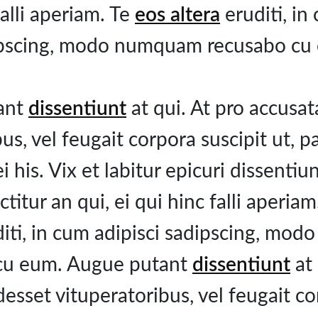
falli aperiam. Te
eos altera
eruditi, in
pscing, modo numquam recusabo cu
ant
dissentiunt
at qui. At pro accusa
us, vel feugait corpora suscipit ut,
ei his. Vix et labitur epicuri dissenti
titur an qui, ei qui hinc falli aperia
iti, in cum adipisci sadipscing, mo
cu eum. Augue putant
dissentiunt
at 
esset vituperatoribus, vel feugait co