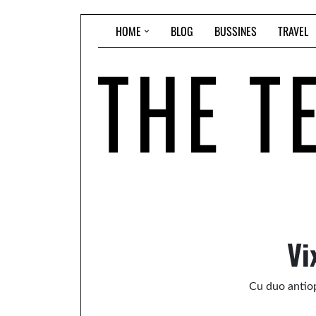
Skip
HOME
BLOG
BUSSINES
TRAVEL
to
content
Vi
Cu duo antiop