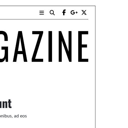
unt
onibus, ad eos