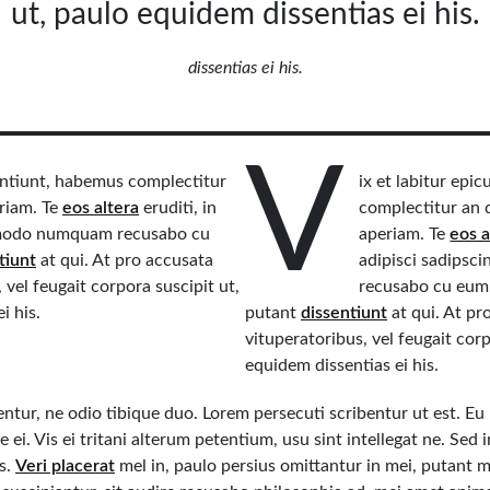
ut, paulo equidem dissentias ei his.
dissentias ei his.
V
sentiunt, habemus complectitur
ix et labitur epi
eriam. Te
eos altera
eruditi, in
complectitur an qu
, modo numquam recusabo cu
aperiam. Te
eos a
tiunt
at qui. At pro accusata
adipisci sadips
 vel feugait corpora suscipit ut,
recusabo cu eum
i his.
putant
dissentiunt
at qui. At pr
vituperatoribus, vel feugait corp
equidem dissentias ei his.
rentur, ne odio tibique duo. Lorem persecuti scribentur ut est. E
 ei. Vis ei tritani alterum petentium, usu sint intellegat ne. Sed
us.
Veri placerat
mel in, paulo persius omittantur in mei, putant m