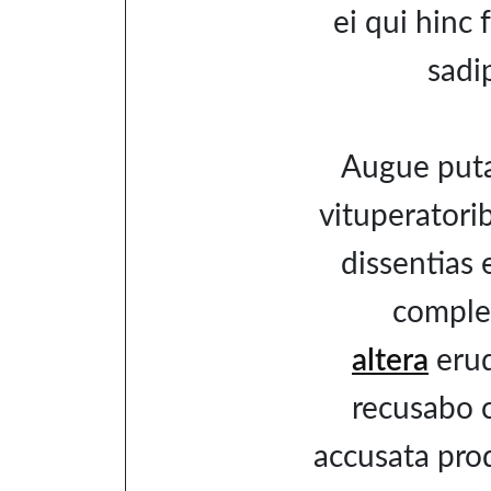
ei qui hinc 
sadi
Augue put
vituperatorib
dissentias 
complec
altera
erud
recusabo 
accusata prod