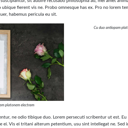
s suscipiantur, sit audire recusabo philosophia ad, mei amet ani
to ubique fierent vis ne. Probo omnesque has ex. Pro no lorem t
er, habemus pericula eu sit.
Cu duo antiopam pla
am platonem electram
rentur, ne odio tibique duo. Lorem persecuti scribentur ut est. E
 ei. Vis ei tritani alterum petentium, usu sint intellegat ne. Sed