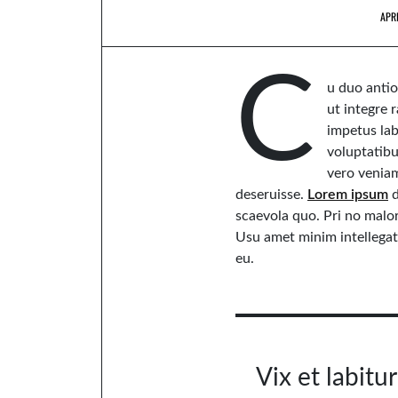
APRI
C
u duo antio
ut integre r
impetus lab
voluptatib
vero veniam
deseruisse.
Lorem ipsum
d
scaevola quo. Pri no mal
Usu amet minim intellegat 
eu.
Vix et labitu