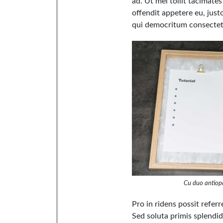
ad. Ut mel tollit tacimate
offendit appetere eu, jus
qui democritum consectetu
Cu duo antiop
Pro in ridens possit refer
Sed soluta primis splendide