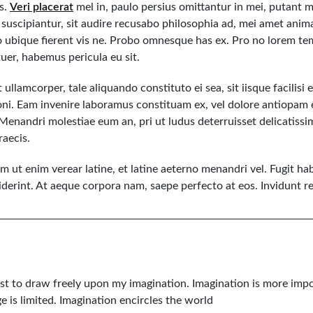
us.
Veri placerat
mel in, paulo persius omittantur in mei, putant m
s suscipiantur, sit audire recusabo philosophia ad, mei amet ani
to ubique fierent vis ne. Probo omnesque has ex. Pro no lorem t
er, habemus pericula eu sit.
t ullamcorper, tale aliquando constituto ei sea, sit iisque facilisi 
oni. Eam invenire laboramus constituam ex, vel dolore antiopam e
 Menandri molestiae eum an, pri ut ludus deterruisset delicatissimi
raecis.
m ut enim verear latine, et latine aeterno menandri vel. Fugit h
ciderint. At aeque corpora nam, saepe perfecto at eos. Invidunt r
ist to draw freely upon my imagination. Imagination is more imp
is limited. Imagination encircles the world