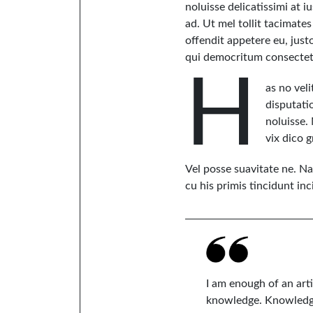
noluisse delicatissimi at i
ad. Ut mel tollit tacimate
offendit appetere eu, jus
qui democritum consectetu
H
as no veli
disputati
noluisse.
vix dico g
Vel posse suavitate ne. Na
cu his primis tincidunt in
I am enough of an art
knowledge. Knowledge 