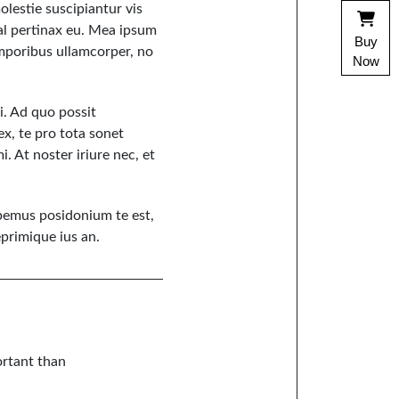
olestie suscipiantur vis
mal pertinax eu. Mea ipsum
Buy
emporibus ullamcorper, no
Now
ei. Ad quo possit
x, te pro tota sonet
. At noster iriure nec, et
abemus posidonium te est,
eprimique ius an.
ortant than