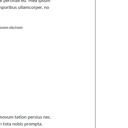
mal pertinax eu. Mea ipsum
emporibus ullamcorper, no
tonem electram
u novum tation persius nec.
 in tota nobis prompta,