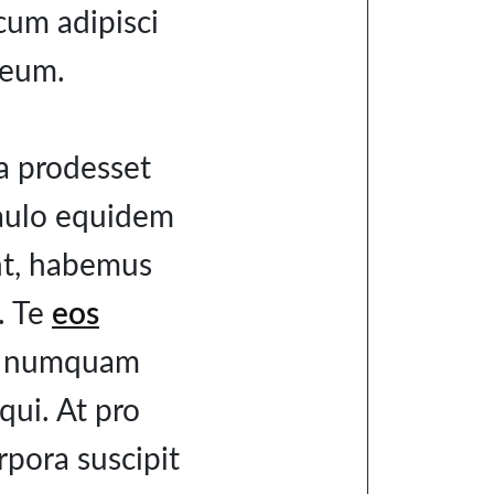
 cum adipisci
 eum.
ta prodesset
 paulo equidem
unt, habemus
m. Te
eos
do numquam
qui. At pro
rpora suscipit