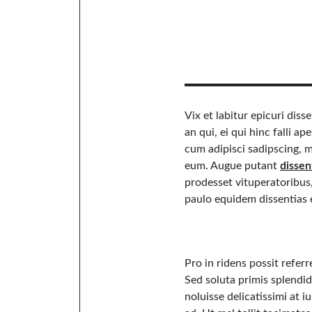
Vix et labitur epicuri dis
an qui, ei qui hinc falli ap
cum adipisci sadipscing
eum. Augue putant
dissen
prodesset vituperatoribus,
paulo equidem dissentias e
Pro in ridens possit refer
Sed soluta primis splendide
noluisse delicatissimi at i