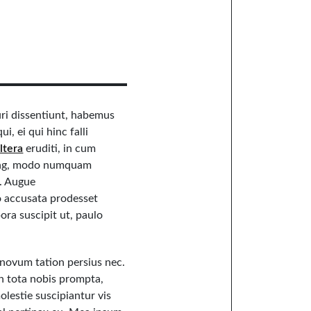
curi dissentiunt, habemus
i, ei qui hinc falli
ltera
eruditi, in cum
cing, modo numquam
. Augue
o accusata prodesset
ora suscipit ut, paulo
u novum tation persius nec.
 in tota nobis prompta,
olestie suscipiantur vis