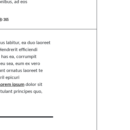
onibus, ad eos
365
us labitur, ea duo laoreet
endrerit efficiendi
 has ea, corrumpit
eu sea, eum ex vero
nt ornatus laoreet te
ril epicuri
Lorem ipsum
dolor sit
tulant principes quo,