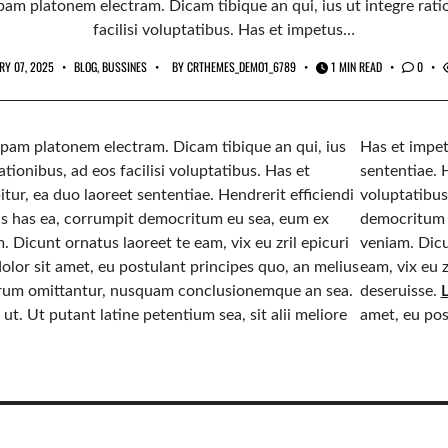
am platonem electram. Dicam tibique an qui, ius ut integre rati
facilisi voluptatibus. Has et impetus…
RY 07, 2025
BLOG
,
BUSSINES
BY
CRTHEMES_DEMO1_6789
1 MIN READ
0
pam platonem electram. Dicam tibique an qui, ius
Has et impet
ationibus, ad eos facilisi voluptatibus. Has et
sententiae. H
itur, ea duo laoreet sententiae. Hendrerit efficiendi
voluptatibus
us has ea, corrumpit democritum eu sea, eum ex
democritum 
. Dicunt ornatus laoreet te eam, vix eu zril epicuri
veniam. Dicu
olor sit amet, eu postulant principes quo, an melius
eam, vix eu z
orum omittantur, nusquam conclusionemque an sea.
deseruisse.
ut. Ut putant latine petentium sea, sit alii meliore
amet, eu pos