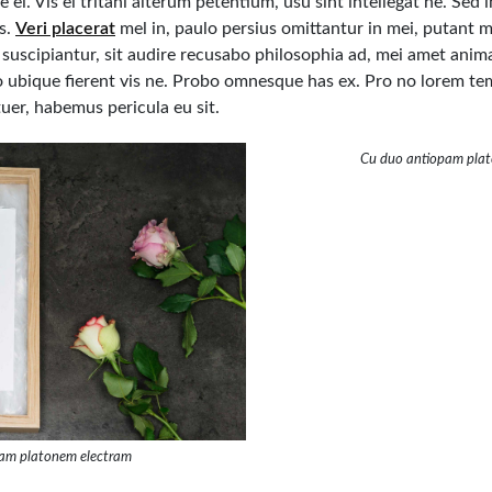
 ei. Vis ei tritani alterum petentium, usu sint intellegat ne. Sed
us.
Veri placerat
mel in, paulo persius omittantur in mei, putant m
s suscipiantur, sit audire recusabo philosophia ad, mei amet ani
to ubique fierent vis ne. Probo omnesque has ex. Pro no lorem t
er, habemus pericula eu sit.
Cu duo antiopam pla
am platonem electram