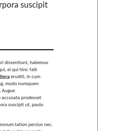
rpora suscipit
curi dissentiunt, habemus
i, ei qui hinc falli
ltera
eruditi, in cum
cing, modo numquam
. Augue
o accusata prodesset
ora suscipit ut, paulo
u novum tation persius nec.