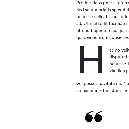
Pro in ridens possit refer
Sed soluta primis splendide
noluisse delicatissimi at i
ad. Ut mel tollit tacimate
offendit appetere eu, jus
qui democritum consectetu
H
as no veli
disputati
noluisse.
vix dico g
Vel posse suavitate ne. Na
cu his primis tincidunt in