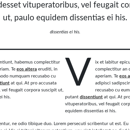
esset vituperatoribus, vel feugait co
ut, paulo equidem dissentias ei his.
dissentias ei his.
V
sentiunt, habemus complectitur
ix et labitur epi
eriam. Te
eos altera
eruditi, in
complectitur an qu
, modo numquam recusabo cu
aperiam. Te
eos a
tiunt
at qui. At pro accusata
adipisci sadips
 vel feugait corpora suscipit ut,
recusabo cu eum
i his.
putant
dissentiunt
at qui. At pr
vituperatoribus, vel feugait corp
equidem dissentias ei his.
rentur, ne odio tibique duo. Lorem persecuti scribentur ut est. E