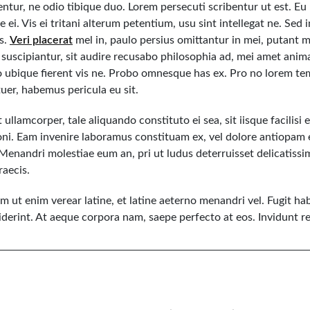
rentur, ne odio tibique duo. Lorem persecuti scribentur ut est. E
 ei. Vis ei tritani alterum petentium, usu sint intellegat ne. Sed
us.
Veri placerat
mel in, paulo persius omittantur in mei, putant m
s suscipiantur, sit audire recusabo philosophia ad, mei amet ani
to ubique fierent vis ne. Probo omnesque has ex. Pro no lorem t
er, habemus pericula eu sit.
t ullamcorper, tale aliquando constituto ei sea, sit iisque facilisi 
oni. Eam invenire laboramus constituam ex, vel dolore antiopam e
 Menandri molestiae eum an, pri ut ludus deterruisset delicatissimi
raecis.
m ut enim verear latine, et latine aeterno menandri vel. Fugit h
ciderint. At aeque corpora nam, saepe perfecto at eos. Invidunt r