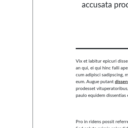
accusata prod
Vix et labitur epicuri dis
an qui, ei qui hinc falli ap
cum adipisci sadipscing
eum. Augue putant
dissen
prodesset vituperatoribus,
paulo equidem dissentias e
Pro in ridens possit refer