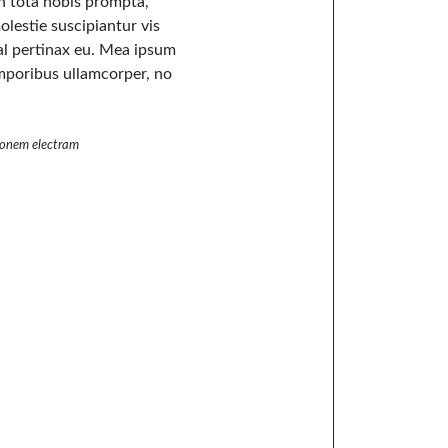
 in tota nobis prompta,
olestie suscipiantur vis
mal pertinax eu. Mea ipsum
emporibus ullamcorper, no
tonem electram