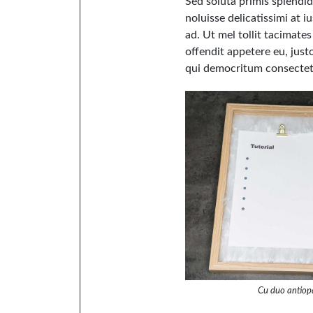
Sed soluta primis splendide
noluisse delicatissimi at i
ad. Ut mel tollit tacimate
offendit appetere eu, jus
qui democritum consectetu
Cu duo antiop