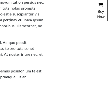
u novum tation persius nec.
 in tota nobis prompta,
Buy
olestie suscipiantur vis
Now
mal pertinax eu. Mea ipsum
emporibus ullamcorper, no
ei. Ad quo possit
x, te pro tota sonet
. At noster iriure nec, et
abemus posidonium te est,
eprimique ius an.