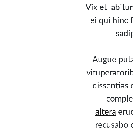
Vix et labitu
ei qui hinc 
sadi
Augue put
vituperatorib
dissentias 
complec
altera
erud
recusabo 