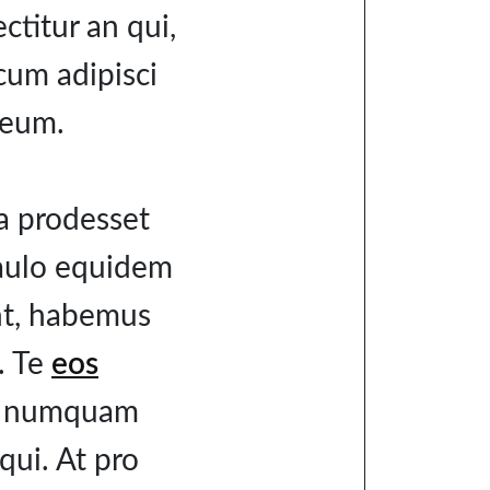
ctitur an qui,
 cum adipisci
 eum.
ta prodesset
 paulo equidem
unt, habemus
m. Te
eos
do numquam
qui. At pro