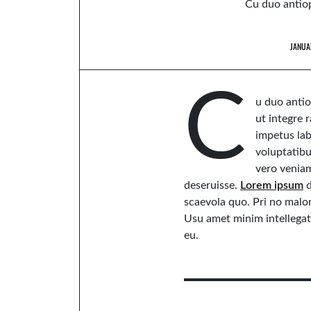
Cu duo antiop
JANUA
C
u duo antio
ut integre r
impetus lab
voluptatib
vero veniam
deseruisse.
Lorem ipsum
d
scaevola quo. Pri no mal
Usu amet minim intellegat 
eu.