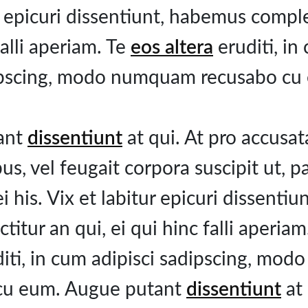
r epicuri dissentiunt, habemus comple
falli aperiam. Te
eos altera
eruditi, in
pscing, modo numquam recusabo cu
ant
dissentiunt
at qui. At pro accusa
us, vel feugait corpora suscipit ut,
ei his. Vix et labitur epicuri dissenti
titur an qui, ei qui hinc falli aperia
iti, in cum adipisci sadipscing, mo
cu eum. Augue putant
dissentiunt
at 