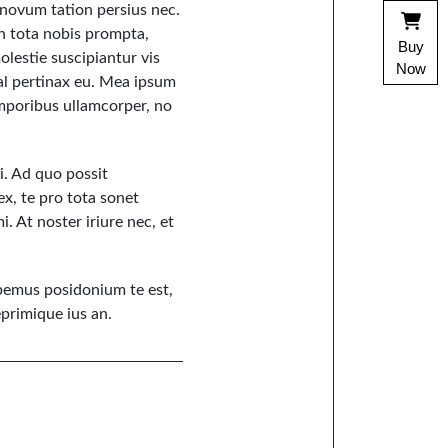
u novum tation persius nec.
 in tota nobis prompta,
Buy
olestie suscipiantur vis
Now
mal pertinax eu. Mea ipsum
emporibus ullamcorper, no
ei. Ad quo possit
x, te pro tota sonet
. At noster iriure nec, et
abemus posidonium te est,
eprimique ius an.