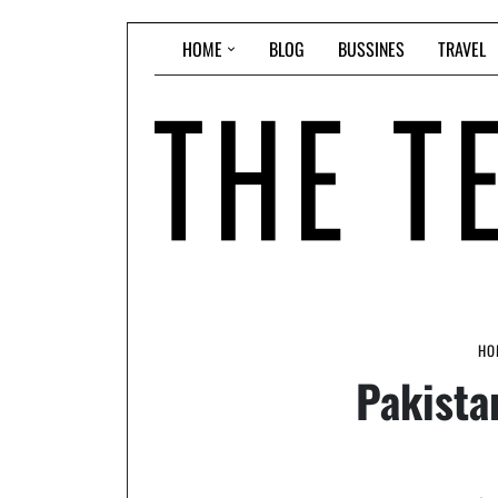
Skip
HOME
BLOG
BUSSINES
TRAVEL
to
content
HO
Pakista