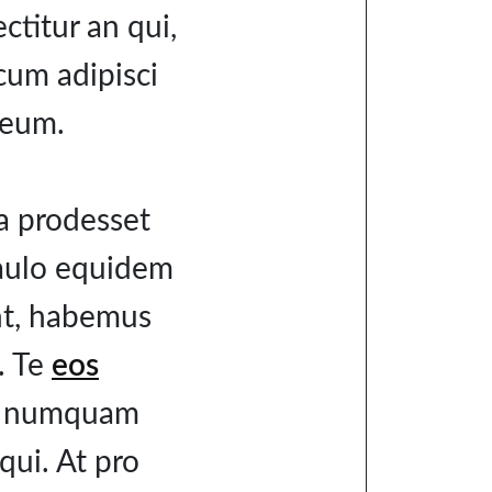
ctitur an qui,
 cum adipisci
 eum.
ta prodesset
 paulo equidem
unt, habemus
m. Te
eos
do numquam
qui. At pro