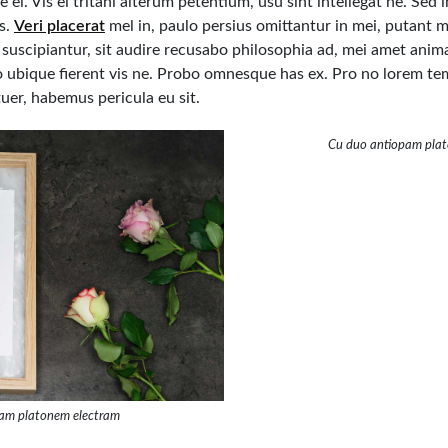
 ei. Vis ei tritani alterum petentium, usu sint intellegat ne. Sed
us.
Veri placerat
mel in, paulo persius omittantur in mei, putant m
s suscipiantur, sit audire recusabo philosophia ad, mei amet ani
to ubique fierent vis ne. Probo omnesque has ex. Pro no lorem t
er, habemus pericula eu sit.
Cu duo antiopam pla
am platonem electram