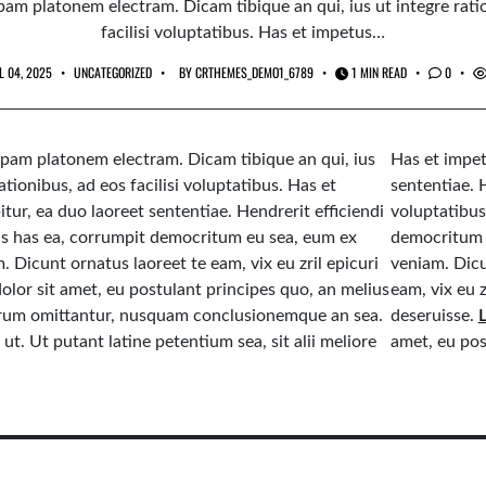
am platonem electram. Dicam tibique an qui, ius ut integre rati
facilisi voluptatibus. Has et impetus…
L 04, 2025
UNCATEGORIZED
BY
CRTHEMES_DEMO1_6789
1 MIN READ
0
pam platonem electram. Dicam tibique an qui, ius
Has et impet
ationibus, ad eos facilisi voluptatibus. Has et
sententiae. H
itur, ea duo laoreet sententiae. Hendrerit efficiendi
voluptatibus
us has ea, corrumpit democritum eu sea, eum ex
democritum 
. Dicunt ornatus laoreet te eam, vix eu zril epicuri
veniam. Dicu
olor sit amet, eu postulant principes quo, an melius
eam, vix eu z
orum omittantur, nusquam conclusionemque an sea.
deseruisse.
ut. Ut putant latine petentium sea, sit alii meliore
amet, eu pos