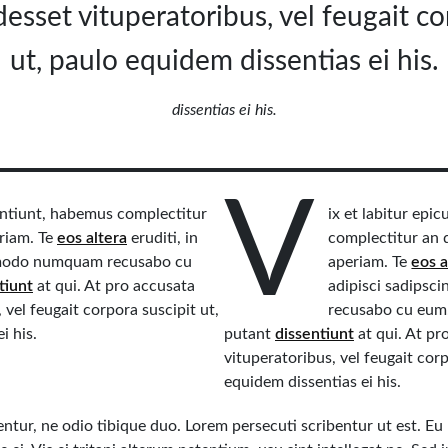
esset vituperatoribus, vel feugait co
ut, paulo equidem dissentias ei his.
dissentias ei his.
V
sentiunt, habemus complectitur
ix et labitur epi
eriam. Te
eos altera
eruditi, in
complectitur an qu
, modo numquam recusabo cu
aperiam. Te
eos a
tiunt
at qui. At pro accusata
adipisci sadips
 vel feugait corpora suscipit ut,
recusabo cu eum
i his.
putant
dissentiunt
at qui. At pr
vituperatoribus, vel feugait corp
equidem dissentias ei his.
rentur, ne odio tibique duo. Lorem persecuti scribentur ut est. E