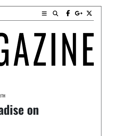
RTH
adise on