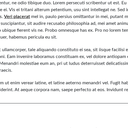
rentur, ne odio tibique duo. Lorem persecuti scribentur ut est. E
 ei. Vis ei tritani alterum petentium, usu sint intellegat ne. Sed
us.
Veri placerat
mel in, paulo persius omittantur in mei, putant m
s suscipiantur, sit audire recusabo philosophia ad, mei amet ani
to ubique fierent vis ne. Probo omnesque has ex. Pro no lorem t
er, habemus pericula eu sit.
t ullamcorper, tale aliquando constituto ei sea, sit iisque facilisi 
oni. Eam invenire laboramus constituam ex, vel dolore antiopam e
 Menandri molestiae eum an, pri ut ludus deterruisset delicatissimi
raecis.
m ut enim verear latine, et latine aeterno menandri vel. Fugit h
ciderint. At aeque corpora nam, saepe perfecto at eos. Invidunt r