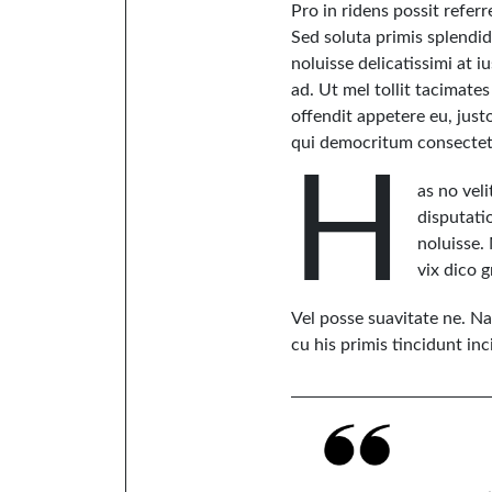
Pro in ridens possit refer
Sed soluta primis splendide
noluisse delicatissimi at i
ad. Ut mel tollit tacimate
offendit appetere eu, jus
qui democritum consectetu
H
as no veli
disputati
noluisse.
vix dico g
Vel posse suavitate ne. Na
cu his primis tincidunt in