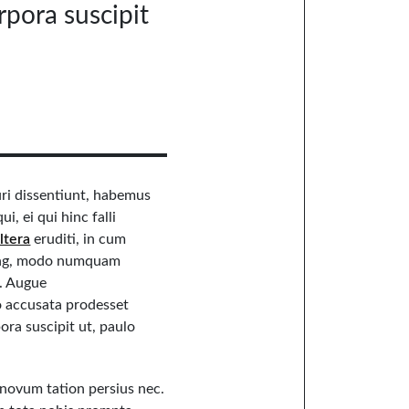
rpora suscipit
curi dissentiunt, habemus
i, ei qui hinc falli
ltera
eruditi, in cum
cing, modo numquam
. Augue
o accusata prodesset
ora suscipit ut, paulo
u novum tation persius nec.