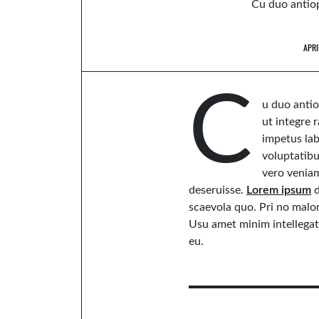
Cu duo antiop
APRI
C
u duo antio
ut integre r
impetus lab
voluptatib
vero veniam
deseruisse.
Lorem ipsum
d
scaevola quo. Pri no mal
Usu amet minim intellegat 
eu.