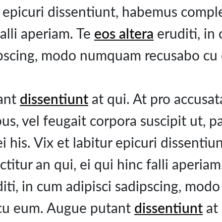
r epicuri dissentiunt, habemus comple
falli aperiam. Te
eos altera
eruditi, in
pscing, modo numquam recusabo cu
ant
dissentiunt
at qui. At pro accusa
us, vel feugait corpora suscipit ut,
ei his. Vix et labitur epicuri dissenti
titur an qui, ei qui hinc falli aperia
iti, in cum adipisci sadipscing, mo
cu eum. Augue putant
dissentiunt
at 