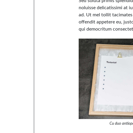
Sed soluta primis splendide
noluisse delicatissimi at i
ad. Ut mel tollit tacimate
offendit appetere eu, jus
qui democritum consectetu
Cu duo antiop