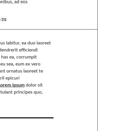
onibus, ad eos
315
us labitur, ea duo laoreet
endrerit efficiendi
 has ea, corrumpit
eu sea, eum ex vero
nt ornatus laoreet te
ril epicuri
Lorem ipsum
dolor sit
tulant principes quo,