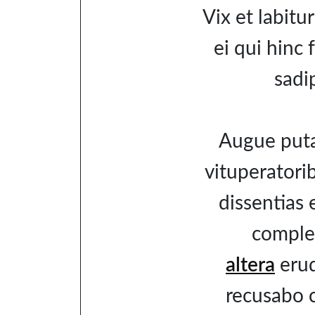
Vix et labitu
ei qui hinc 
sadi
Augue put
vituperatorib
dissentias 
complec
altera
erud
recusabo 