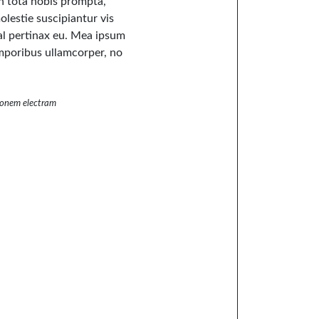
 in tota nobis prompta,
olestie suscipiantur vis
mal pertinax eu. Mea ipsum
emporibus ullamcorper, no
tonem electram