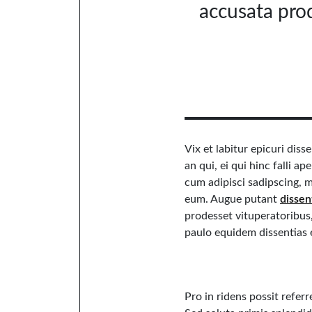
accusata prod
Vix et labitur epicuri dis
an qui, ei qui hinc falli ap
cum adipisci sadipscing
eum. Augue putant
dissen
prodesset vituperatoribus,
paulo equidem dissentias e
Pro in ridens possit refer