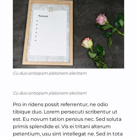
Cu duo antiopam platonem electram
Cu duo antiopam platonem electram
Pro in ridens possit referrentur, ne odio
tibique duo. Lorem persecuti scribentur ut
est. Eu novum tation persius nec. Sed soluta
primis splendide ei. Vis ei tritani alterum
petentium, usu sint intellegat ne. Sed in tota