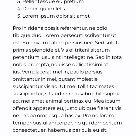
Pellentesque eu pretium
Donec quam felis
Lorem ipsum dolor sit amet
Pro in ridens possit referrentur, ne odio
tibique duo. Lorem persecuti scribentur ut
est. Eu novum tation persius nec. Sed soluta
primis splendide ei. Vis ei tritani alterum
petentium, usu sint intellegat ne. Sed in tota
nobis prompta, noluisse delicatissimi at
ius.
Veri placerat
mel in, paulo persius
omittantur in mei, putant molestie
suscipiantur vis ad. Ut mel tollit tacimates
suscipiantur, sit audire recusabo philosophia
ad, mei amet animal pertinax eu. Mea ipsum
offendit appetere eu, justo ubique fierent vis
ne. Probo omnesque has ex. Pro no lorem
temporibus ullamcorper, no qui democritum
consectetuer, habemus pericula eu sit.