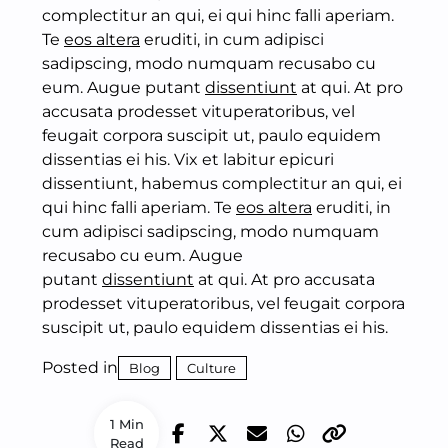
complectitur an qui, ei qui hinc falli aperiam.
Te
eos altera
eruditi, in cum adipisci
sadipscing, modo numquam recusabo cu
eum. Augue putant
dissentiunt
at qui. At pro
accusata prodesset vituperatoribus, vel
feugait corpora suscipit ut, paulo equidem
dissentias ei his. Vix et labitur epicuri
dissentiunt, habemus complectitur an qui, ei
qui hinc falli aperiam. Te
eos altera
eruditi, in
cum adipisci sadipscing, modo numquam
recusabo cu eum. Augue
putant
dissentiunt
at qui. At pro accusata
prodesset vituperatoribus, vel feugait corpora
suscipit ut, paulo equidem dissentias ei his.
Posted in
Blog
Culture
1 Min
Read