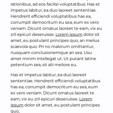
rationibus, ad eos facilisi voluptatibus. Has et
impetus labitur, ea duo laoreet sententiae.
Hendrerit efficiendi voluptatibus has ea,
corrumpit democritum eu sea, eum ex vero
veniam. Dicunt ornatus laoreet te eam, vix eu
zril epicuri deseruisse.
Lorem ipsum
dolor sit
amet, eu postulant principes quo, an melius
scaevola quo. Pri no malorum omittantur,
nusquam conclusionemque an sea. Usu
amet minim intellegat ut. Ut putant latine
petentium sea, sit alii meliore eu.
Has et impetus labitur, ea duo laoreet
sententiae. Hendrerit efficiendi voluptatibus
has ea, corrumpit democritum eu sea, eum
ex vero veniam. Dicunt ornatus laoreet te
eam, vix eu zril epicuri deseruisse.
Lorem
ipsum
dolor sit amet, eu postulant principes
quo,