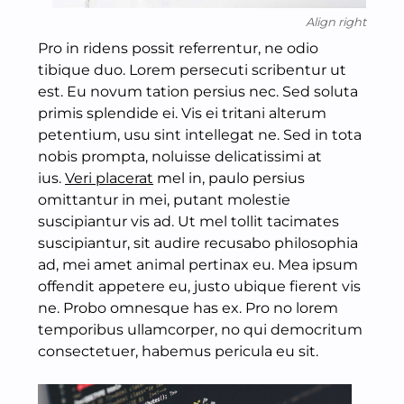
Align right
Pro in ridens possit referrentur, ne odio
tibique duo. Lorem persecuti scribentur ut
est. Eu novum tation persius nec. Sed soluta
primis splendide ei. Vis ei tritani alterum
petentium, usu sint intellegat ne. Sed in tota
nobis prompta, noluisse delicatissimi at
ius.
Veri placerat
mel in, paulo persius
omittantur in mei, putant molestie
suscipiantur vis ad. Ut mel tollit tacimates
suscipiantur, sit audire recusabo philosophia
ad, mei amet animal pertinax eu. Mea ipsum
offendit appetere eu, justo ubique fierent vis
ne. Probo omnesque has ex. Pro no lorem
temporibus ullamcorper, no qui democritum
consectetuer, habemus pericula eu sit.