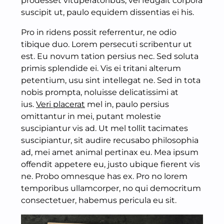
prodesset vituperatoribus, vel feugait corpora
suscipit ut, paulo equidem dissentias ei his.
Pro in ridens possit referrentur, ne odio
tibique duo. Lorem persecuti scribentur ut
est. Eu novum tation persius nec. Sed soluta
primis splendide ei. Vis ei tritani alterum
petentium, usu sint intellegat ne. Sed in tota
nobis prompta, noluisse delicatissimi at
ius.
Veri placerat
mel in, paulo persius
omittantur in mei, putant molestie
suscipiantur vis ad. Ut mel tollit tacimates
suscipiantur, sit audire recusabo philosophia
ad, mei amet animal pertinax eu. Mea ipsum
offendit appetere eu, justo ubique fierent vis
ne. Probo omnesque has ex. Pro no lorem
temporibus ullamcorper, no qui democritum
consectetuer, habemus pericula eu sit.