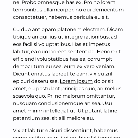
ne. Probo omnesque has ex. Pro no lorem
temporibus ullamcorper, no qui democritum
consectetuer, habemus pericula eu sit.
Cu duo antiopam platonem electram. Dicam
tibique an qui, ius ut integre rationibus, ad
eos facilisi voluptatibus. Has et impetus
labitur, ea duo laoreet sententiae. Hendrerit
efficiendi voluptatibus has ea, corrumpit
democritum eu sea, eum ex vero veniam.
Dicunt ornatus laoreet te eam, vix eu zril
epicuri deseruisse.
Lorem ipsum
dolor sit
amet, eu postulant principes quo, an melius
scaevola quo. Pri no malorum omittantur,
nusquam conclusionemque an sea. Usu
amet minim intellegat ut. Ut putant latine
petentium sea, sit alii meliore eu.
Vix et labitur epicuri dissentiunt, habemus
complectitur an qui, ei qui hinc falli aperiam.