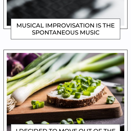
MUSICAL IMPROVISATION IS THE
SPONTANEOUS MUSIC
MATTHEW
I DECIDED TO MOVE OUT OF THE