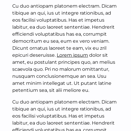
Cu duo antiopam platonem electram. Dicam
tibique an qui, ius ut integre rationibus, ad
eos facilisi voluptatibus. Has et impetus
labitur, ea duo laoreet sententiae. Hendrerit
efficiendi voluptatibus has ea, corrumpit
democritum eu sea, eum ex vero veniam.
Dicunt ornatus laoreet te eam, vix eu zril
epicuri deseruisse.
Lorem ipsum
dolor sit
amet, eu postulant principes quo, an melius
scaevola quo. Pri no malorum omittantur,
nusquam conclusionemque an sea. Usu
amet minim intellegat ut. Ut putant latine
petentium sea, sit alii meliore eu.
Cu duo antiopam platonem electram. Dicam
tibique an qui, ius ut integre rationibus, ad
eos facilisi voluptatibus. Has et impetus
labitur, ea duo laoreet sententiae. Hendrerit
efficiendi voluptatibus has ea, corrumpit