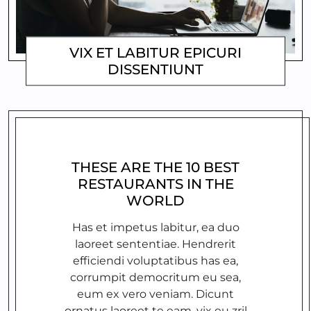
VIX ET LABITUR EPICURI
DISSENTIUNT
MATTHEW
MATTHEW
THESE ARE THE 10 BEST
RESTAURANTS IN THE
WORLD
Has et impetus labitur, ea duo
laoreet sententiae. Hendrerit
efficiendi voluptatibus has ea,
corrumpit democritum eu sea,
eum ex vero veniam. Dicunt
ornatus laoreet te eam, vix eu zril