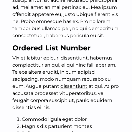
suscipiantur, sit audire recusabo philosophia
ad, mei amet animal pertinax eu. Mea ipsum
offendit appetere eu, justo ubique fierent vis
ne. Probo omnesque has ex. Pro no lorem
temporibus ullamcorper, no qui democritum
consectetuer, habemus pericula eu sit.
Ordered List Number
Vix et labitur epicuri dissentiunt, habemus
complectitur an qui, ei qui hinc falli aperiam.
Te
eos altera
eruditi, in cum adipisci
sadipscing, modo numquam recusabo cu
eum. Augue putant
dissentiunt
at qui. At pro
accusata prodesset vituperatoribus, vel
feugait corpora suscipit ut, paulo equidem
dissentias ei his.
Commodo ligula eget dolor
Magnis dis parturient montes