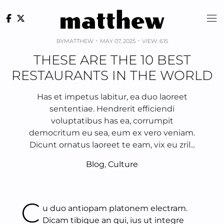
Skip
to
content
BY
MATTHEW
MAY 07, 2025
VIEW: 615
THESE ARE THE 10 BEST
RESTAURANTS IN THE WORLD
Has et impetus labitur, ea duo laoreet
sententiae. Hendrerit efficiendi
voluptatibus has ea, corrumpit
democritum eu sea, eum ex vero veniam.
Dicunt ornatus laoreet te eam, vix eu zril...
Blog
,
Culture
C
u duo antiopam platonem electram.
Dicam tibique an qui, ius ut integre