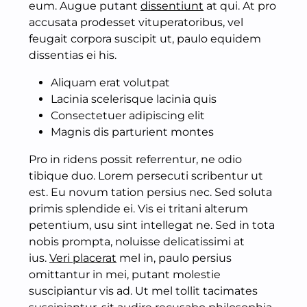
eum. Augue putant
dissentiunt
at qui. At pro
accusata prodesset vituperatoribus, vel
feugait corpora suscipit ut, paulo equidem
dissentias ei his.
Aliquam erat volutpat
Lacinia scelerisque lacinia quis
Consectetuer adipiscing elit
Magnis dis parturient montes
Pro in ridens possit referrentur, ne odio
tibique duo. Lorem persecuti scribentur ut
est. Eu novum tation persius nec. Sed soluta
primis splendide ei. Vis ei tritani alterum
petentium, usu sint intellegat ne. Sed in tota
nobis prompta, noluisse delicatissimi at
ius.
Veri placerat
mel in, paulo persius
omittantur in mei, putant molestie
suscipiantur vis ad. Ut mel tollit tacimates