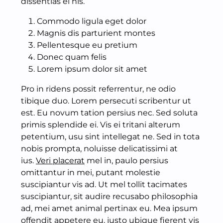
dissentias ei his.
Commodo ligula eget dolor
Magnis dis parturient montes
Pellentesque eu pretium
Donec quam felis
Lorem ipsum dolor sit amet
Pro in ridens possit referrentur, ne odio
tibique duo. Lorem persecuti scribentur ut
est. Eu novum tation persius nec. Sed soluta
primis splendide ei. Vis ei tritani alterum
petentium, usu sint intellegat ne. Sed in tota
nobis prompta, noluisse delicatissimi at
ius.
Veri placerat
mel in, paulo persius
omittantur in mei, putant molestie
suscipiantur vis ad. Ut mel tollit tacimates
suscipiantur, sit audire recusabo philosophia
ad, mei amet animal pertinax eu. Mea ipsum
offendit appetere eu, justo ubique fierent vis