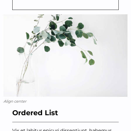
Align center
Ordered List
Vix et labitur epicuri dissentiunt, habemus