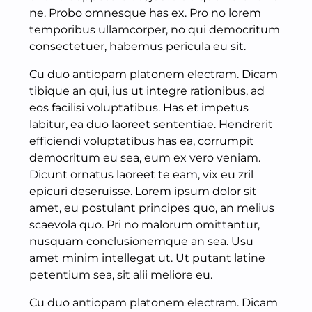
ne. Probo omnesque has ex. Pro no lorem
temporibus ullamcorper, no qui democritum
consectetuer, habemus pericula eu sit.
Cu duo antiopam platonem electram. Dicam
tibique an qui, ius ut integre rationibus, ad
eos facilisi voluptatibus. Has et impetus
labitur, ea duo laoreet sententiae. Hendrerit
efficiendi voluptatibus has ea, corrumpit
democritum eu sea, eum ex vero veniam.
Dicunt ornatus laoreet te eam, vix eu zril
epicuri deseruisse.
Lorem ipsum
dolor sit
amet, eu postulant principes quo, an melius
scaevola quo. Pri no malorum omittantur,
nusquam conclusionemque an sea. Usu
amet minim intellegat ut. Ut putant latine
petentium sea, sit alii meliore eu.
Cu duo antiopam platonem electram. Dicam