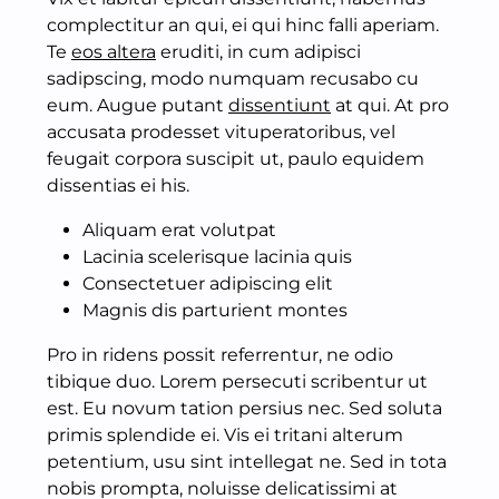
complectitur an qui, ei qui hinc falli aperiam.
Te
eos altera
eruditi, in cum adipisci
sadipscing, modo numquam recusabo cu
eum. Augue putant
dissentiunt
at qui. At pro
accusata prodesset vituperatoribus, vel
feugait corpora suscipit ut, paulo equidem
dissentias ei his.
Aliquam erat volutpat
Lacinia scelerisque lacinia quis
Consectetuer adipiscing elit
Magnis dis parturient montes
Pro in ridens possit referrentur, ne odio
tibique duo. Lorem persecuti scribentur ut
est. Eu novum tation persius nec. Sed soluta
primis splendide ei. Vis ei tritani alterum
petentium, usu sint intellegat ne. Sed in tota
nobis prompta, noluisse delicatissimi at