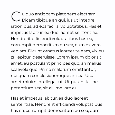
C
u duo antiopam platonem electram.
Dicam tibique an qui, ius ut integre
rationibus, ad eos facilisi voluptatibus. Has et
impetus labitur, ea duo laoreet sententiae.
Hendrerit efficiendi voluptatibus has ea,
corrumpit democritum eu sea, eum ex vero
veniam. Dicunt ornatus laoreet te eam, vix eu
zril epicuri deseruisse.
Lorem ipsum
dolor sit
amet, eu postulant principes quo, an melius
scaevola quo. Pri no malorum omittantur,
nusquam conclusionemque an sea. Usu
amet minim intellegat ut. Ut putant latine
petentium sea, sit alii meliore eu.
Has et impetus labitur, ea duo laoreet
sententiae. Hendrerit efficiendi voluptatibus
has ea, corrumpit democritum eu sea, eum