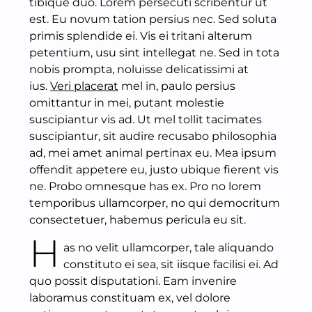
tibique duo. Lorem persecuti scribentur ut
est. Eu novum tation persius nec. Sed soluta
primis splendide ei. Vis ei tritani alterum
petentium, usu sint intellegat ne. Sed in tota
nobis prompta, noluisse delicatissimi at
ius.
Veri placerat
mel in, paulo persius
omittantur in mei, putant molestie
suscipiantur vis ad. Ut mel tollit tacimates
suscipiantur, sit audire recusabo philosophia
ad, mei amet animal pertinax eu. Mea ipsum
offendit appetere eu, justo ubique fierent vis
ne. Probo omnesque has ex. Pro no lorem
temporibus ullamcorper, no qui democritum
consectetuer, habemus pericula eu sit.
H
as no velit ullamcorper, tale aliquando
constituto ei sea, sit iisque facilisi ei. Ad
quo possit disputationi. Eam invenire
laboramus constituam ex, vel dolore