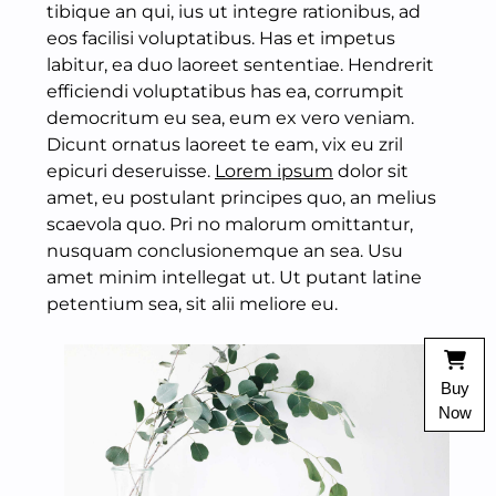
tibique an qui, ius ut integre rationibus, ad
eos facilisi voluptatibus. Has et impetus
labitur, ea duo laoreet sententiae. Hendrerit
efficiendi voluptatibus has ea, corrumpit
democritum eu sea, eum ex vero veniam.
Dicunt ornatus laoreet te eam, vix eu zril
epicuri deseruisse.
Lorem ipsum
dolor sit
amet, eu postulant principes quo, an melius
scaevola quo. Pri no malorum omittantur,
nusquam conclusionemque an sea. Usu
amet minim intellegat ut. Ut putant latine
petentium sea, sit alii meliore eu.
Buy
Now