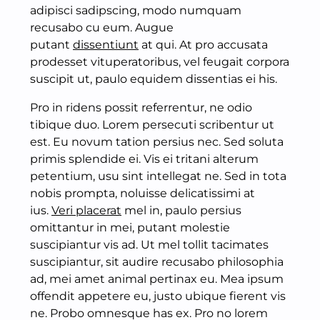
adipisci sadipscing, modo numquam
recusabo cu eum. Augue
putant
dissentiunt
at qui. At pro accusata
prodesset vituperatoribus, vel feugait corpora
suscipit ut, paulo equidem dissentias ei his.
Pro in ridens possit referrentur, ne odio
tibique duo. Lorem persecuti scribentur ut
est. Eu novum tation persius nec. Sed soluta
primis splendide ei. Vis ei tritani alterum
petentium, usu sint intellegat ne. Sed in tota
nobis prompta, noluisse delicatissimi at
ius.
Veri placerat
mel in, paulo persius
omittantur in mei, putant molestie
suscipiantur vis ad. Ut mel tollit tacimates
suscipiantur, sit audire recusabo philosophia
ad, mei amet animal pertinax eu. Mea ipsum
offendit appetere eu, justo ubique fierent vis
ne. Probo omnesque has ex. Pro no lorem