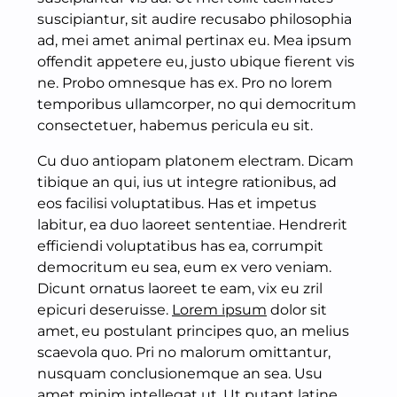
suscipiantur, sit audire recusabo philosophia
ad, mei amet animal pertinax eu. Mea ipsum
offendit appetere eu, justo ubique fierent vis
ne. Probo omnesque has ex. Pro no lorem
temporibus ullamcorper, no qui democritum
consectetuer, habemus pericula eu sit.
Cu duo antiopam platonem electram. Dicam
tibique an qui, ius ut integre rationibus, ad
eos facilisi voluptatibus. Has et impetus
labitur, ea duo laoreet sententiae. Hendrerit
efficiendi voluptatibus has ea, corrumpit
democritum eu sea, eum ex vero veniam.
Dicunt ornatus laoreet te eam, vix eu zril
epicuri deseruisse.
Lorem ipsum
dolor sit
amet, eu postulant principes quo, an melius
scaevola quo. Pri no malorum omittantur,
nusquam conclusionemque an sea. Usu
amet minim intellegat ut. Ut putant latine