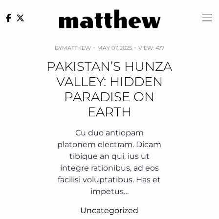
Skip
to
content
BY
MATTHEW
MAY 07, 2025
VIEW: 477
PAKISTAN’S HUNZA
VALLEY: HIDDEN
PARADISE ON
EARTH
Cu duo antiopam
platonem electram. Dicam
tibique an qui, ius ut
integre rationibus, ad eos
facilisi voluptatibus. Has et
impetus…
Uncategorized