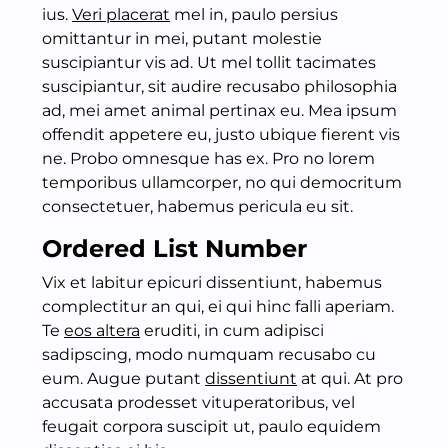
ius.
Veri placerat
mel in, paulo persius
omittantur in mei, putant molestie
suscipiantur vis ad. Ut mel tollit tacimates
suscipiantur, sit audire recusabo philosophia
ad, mei amet animal pertinax eu. Mea ipsum
offendit appetere eu, justo ubique fierent vis
ne. Probo omnesque has ex. Pro no lorem
temporibus ullamcorper, no qui democritum
consectetuer, habemus pericula eu sit.
Ordered List Number
Vix et labitur epicuri dissentiunt, habemus
complectitur an qui, ei qui hinc falli aperiam.
Te
eos altera
eruditi, in cum adipisci
sadipscing, modo numquam recusabo cu
eum. Augue putant
dissentiunt
at qui. At pro
accusata prodesset vituperatoribus, vel
feugait corpora suscipit ut, paulo equidem