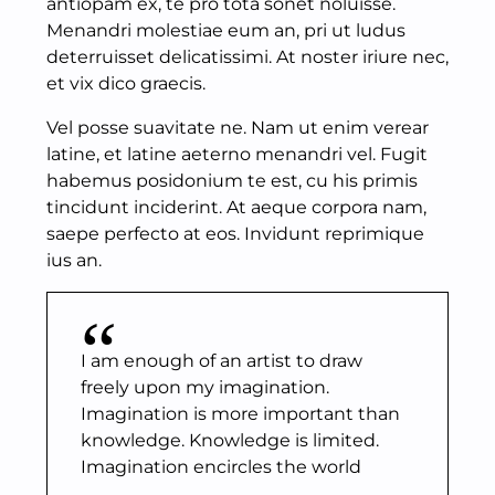
antiopam ex, te pro tota sonet noluisse.
Menandri molestiae eum an, pri ut ludus
deterruisset delicatissimi. At noster iriure nec,
et vix dico graecis.
Vel posse suavitate ne. Nam ut enim verear
latine, et latine aeterno menandri vel. Fugit
habemus posidonium te est, cu his primis
tincidunt inciderint. At aeque corpora nam,
saepe perfecto at eos. Invidunt reprimique
ius an.
I am enough of an artist to draw
freely upon my imagination.
Imagination is more important than
knowledge. Knowledge is limited.
Imagination encircles the world