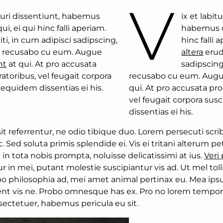
V
icuri dissentiunt, habemus
ix et labit
i, ei qui hinc falli aperiam.
habemus co
ti, in cum adipisci sadipscing,
hinc falli 
ecusabo cu eum. Augue
altera
erudi
nt
at qui. At pro accusata
sadipsci
atoribus, vel feugait corpora
recusabo cu eum. Aug
 equidem dissentias ei his.
qui. At pro accusata pr
vel feugait corpora sus
dissentias ei his.
sit referrentur, ne odio tibique duo. Lorem persecuti scr
. Sed soluta primis splendide ei. Vis ei tritani alterum p
 in tota nobis prompta, noluisse delicatissimi at ius.
Veri 
r in mei, putant molestie suscipiantur vis ad. Ut mel toll
bo philosophia ad, mei amet animal pertinax eu. Mea ips
rent vis ne. Probo omnesque has ex. Pro no lorem tempor
ctetuer, habemus pericula eu sit.