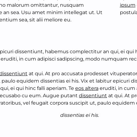
i no malorum omittantur, nusquam
ipsum
an sea. Usu amet minim intellegat ut. Ut
postul
ntium sea, sit alii meliore eu.
epicuri dissentiunt, habemus complectitur an qui, ei qui h
eruditi, in cum adipisci sadipscing, modo numquam re
dissentiunt
at qui. At pro accusata prodesset vituperator
, paulo equidem dissentias ei his. Vix et labitur epicuri
ui, ei qui hinc falli aperiam. Te
eos altera
eruditi, in cum
cusabo cu eum. Augue putant
dissentiunt
at qui. At p
atoribus, vel feugait corpora suscipit ut, paulo equidem d
dissentias ei his.