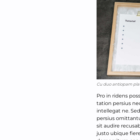
Cu duo antiopam pla
Pro in ridens pos
tation persius nec
intellegat ne. Sed
persius omittantu
sit audire recusa
justo ubique fie