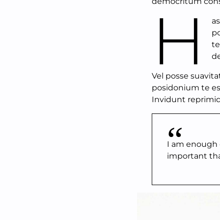
democritum conse
H
as
po
te
de
Vel posse suavita
posidonium te est
Invidunt reprimiq
I am enough o
important tha