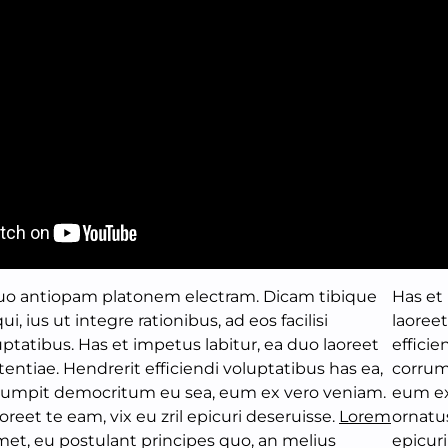
uo antiopam platonem electram. Dicam tibique
Has et 
ui, ius ut integre rationibus, ad eos facilisi
laoreet
uptatibus. Has et impetus labitur, ea duo laoreet
efficie
tentiae. Hendrerit efficiendi voluptatibus has ea,
corrum
rumpit democritum eu sea, eum ex vero veniam.
eum ex
reet te eam, vix eu zril epicuri deseruisse.
Lorem
ornatus
met, eu postulant principes quo, an melius
epicuri