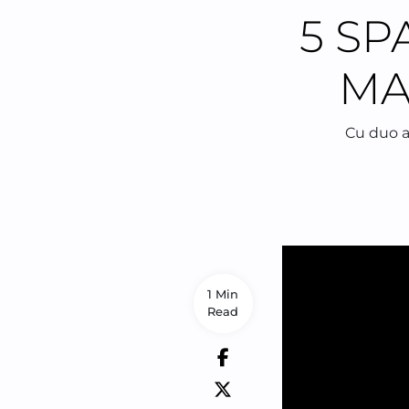
5 SP
MA
Cu duo a
1 Min
Read