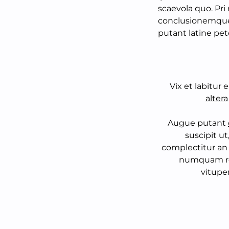
scaevola quo. Pr
conclusionemque 
putant latine pete
Vix et labitur 
altera
Augue putant
suscipit ut
complectitur an q
numquam re
vituper