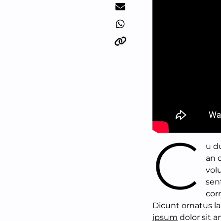
C
u d
an q
vol
sen
cor
Dicunt ornatus lao
ipsum
dolor sit a