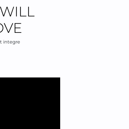
 WILL
OVE
t integre