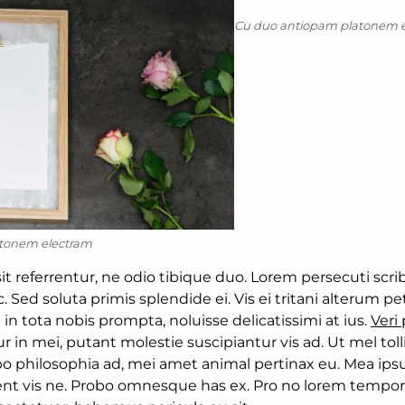
Cu duo antiopam platonem 
tonem electram
sit referrentur, ne odio tibique duo. Lorem persecuti scr
. Sed soluta primis splendide ei. Vis ei tritani alterum p
 in tota nobis prompta, noluisse delicatissimi at ius.
Veri 
r in mei, putant molestie suscipiantur vis ad. Ut mel toll
bo philosophia ad, mei amet animal pertinax eu. Mea ips
rent vis ne. Probo omnesque has ex. Pro no lorem tempor