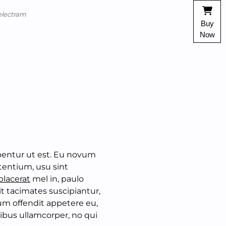
electram
Buy
Now
ibentur ut est. Eu novum
etentium, usu sint
placerat
mel in, paulo
it tacimates suscipiantur,
um offendit appetere eu,
ibus ullamcorper, no qui