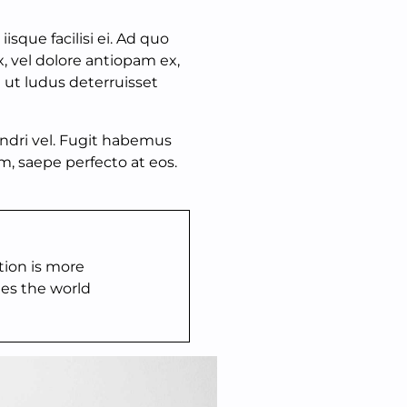
iisque facilisi ei. Ad quo
, vel dolore antiopam ex,
 ut ludus deterruisset
andri vel. Fugit habemus
m, saepe perfecto at eos.
tion is more
les the world