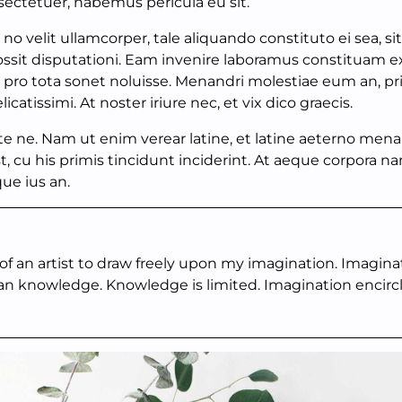
ctetuer, habemus pericula eu sit.
 no velit ullamcorper, tale aliquando constituto ei sea, sit 
ssit disputationi. Eam invenire laboramus constituam ex
 pro tota sonet noluisse. Menandri molestiae eum an, pri
licatissimi. At noster iriure nec, et vix dico graecis.
te ne. Nam ut enim verear latine, et latine aeterno men
, cu his primis tincidunt inciderint. At aeque corpora na
ue ius an.
f an artist to draw freely upon my imagination. Imagina
n knowledge. Knowledge is limited. Imagination encirc