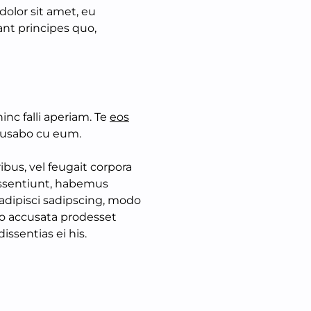
dolor sit amet, eu
ant principes quo,
inc falli aperiam. Te
eos
cusabo cu eum.
ibus, vel feugait corpora
 dissentiunt, habemus
 adipisci sadipscing, modo
ro accusata prodesset
issentias ei his.