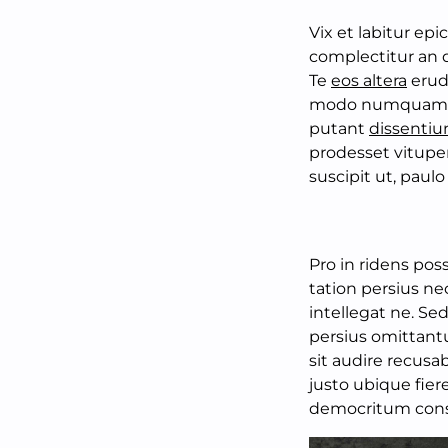
Vix et labitur ep
complectitur an qu
Te
eos altera
erudi
modo numquam r
putant
dissentiu
prodesset vituper
suscipit ut, paulo
Pro in ridens pos
tation persius nec
intellegat ne. Sed
persius omittantu
sit audire recusa
justo ubique fie
democritum conse