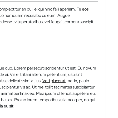
mplectitur an qui, ei qui hinc falli aperiam. Te
eos
, modo numquam recusabo cu eum. Augue
odesset vituperatoribus, vel feugait corpora suscipit
bique duo. Lorem persecuti scribentur ut est. Eu novum
e ei. Vis ei tritani alterum petentium, usu sint
sse delicatissimi at ius.
Veri placerat
mel in, paulo
scipiantur vis ad. Ut mel tollit tacimates suscipiantur,
t animal pertinax eu. Mea ipsum offendit appetere eu,
 has ex. Pro no lorem temporibus ullamcorper, no qui
 eu sit.