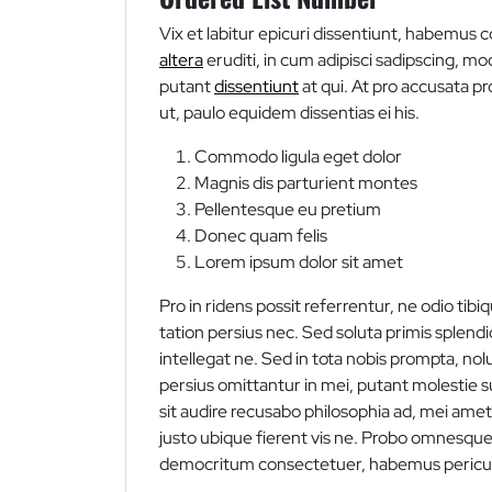
Vix et labitur epicuri dissentiunt, habemus co
altera
eruditi, in cum adipisci sadipscing
putant
dissentiunt
at qui. At pro accusata pr
ut, paulo equidem dissentias ei his.
Commodo ligula eget dolor
Magnis dis parturient montes
Pellentesque eu pretium
Donec quam felis
Lorem ipsum dolor sit amet
Pro in ridens possit referrentur, ne odio ti
tation persius nec. Sed soluta primis splendid
intellegat ne. Sed in tota nobis prompta, nolui
persius omittantur in mei, putant molestie su
sit audire recusabo philosophia ad, mei ame
justo ubique fierent vis ne. Probo omnesque
democritum consectetuer, habemus pericula