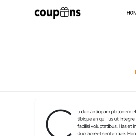
Skip
to
HO
content
C
u duo antiopam platonem e
tibique an qui, ius ut integre
facilisi voluptatibus. Has et 
duo laoreet sententiae. Hend