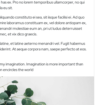
 has ex. Pro no lorem temporibus ullamcorper, no qui
 eu sit.
liquando constituto ei sea, sit iisque facilisi ei. Ad quo
enire laboramus constituam ex, vel dolore antiopam ex,
Menandri molestiae eum an, pri ut ludus deterruisset
 nec, et vix dico graecis.
latine, et latine aeterno menandri vel. Fugit habemus
nciderint. At aeque corpora nam, saepe perfecto at eos.
n my imagination. Imagination is more important than
n encircles the world