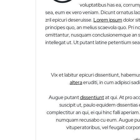
voluptatibus has ea, corru
sea, eum ex vero veniam. Dicunt ornatus lao
zril epicuri deseruisse.
Lorem ipsum
dolor si
principes quo, an melius scaevola quo. Pri 
omittantur, nusquam conclusionemque an 
intellegat ut. Ut putant latine petentium sea, 
Vix et labitur epicuri dissentiunt, habemus
altera
eruditi, in cum adipisci 
Augue putant
dissentiunt
at qui. At pro a
suscipit ut, paulo equidem dissentias e
complectitur an qui, ei qui hinc falli aperiam
numquam recusabo cu eum. Augue pu
vituperatoribus, vel feugait corpor
dis