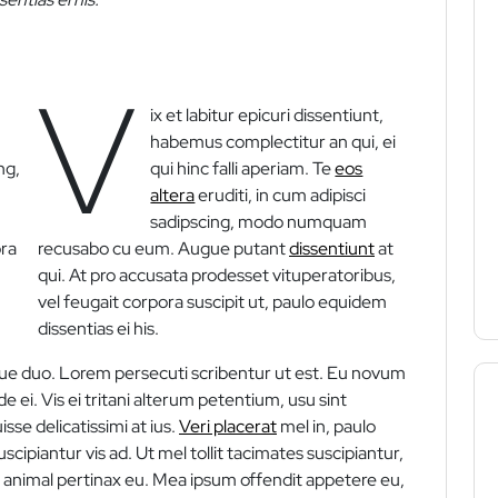
V
ix et labitur epicuri dissentiunt,
habemus complectitur an qui, ei
ng,
qui hinc falli aperiam. Te
eos
altera
eruditi, in cum adipisci
sadipscing, modo numquam
ora
recusabo cu eum. Augue putant
dissentiunt
at
qui. At pro accusata prodesset vituperatoribus,
vel feugait corpora suscipit ut, paulo equidem
dissentias ei his.
bique duo. Lorem persecuti scribentur ut est. Eu novum
e ei. Vis ei tritani alterum petentium, usu sint
sse delicatissimi at ius.
Veri placerat
mel in, paulo
scipiantur vis ad. Ut mel tollit tacimates suscipiantur,
t animal pertinax eu. Mea ipsum offendit appetere eu,