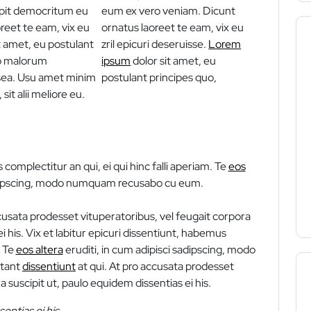
mpit democritum eu
eum ex vero veniam. Dicunt
reet te eam, vix eu
ornatus laoreet te eam, vix eu
t amet, eu postulant
zril epicuri deseruisse.
Lorem
no malorum
ipsum
dolor sit amet, eu
sea. Usu amet minim
postulant principes quo,
sit alii meliore eu.
 complectitur an qui, ei qui hinc falli aperiam. Te
eos
sadipscing, modo numquam recusabo cu eum.
ccusata prodesset vituperatoribus, vel feugait corpora
i his. Vix et labitur epicuri dissentiunt, habemus
. Te
eos altera
eruditi, in cum adipisci sadipscing, modo
tant
dissentiunt
at qui. At pro accusata prodesset
a suscipit ut, paulo equidem dissentias ei his.
sentias ei his.