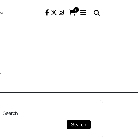
0
4
Search
Search