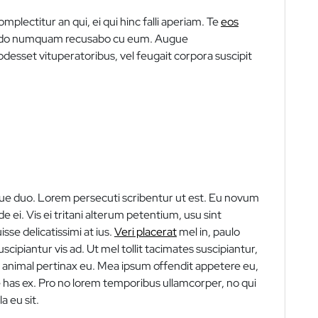
mplectitur an qui, ei qui hinc falli aperiam. Te
eos
, modo numquam recusabo cu eum. Augue
odesset vituperatoribus, vel feugait corpora suscipit
bique duo. Lorem persecuti scribentur ut est. Eu novum
e ei. Vis ei tritani alterum petentium, usu sint
sse delicatissimi at ius.
Veri placerat
mel in, paulo
scipiantur vis ad. Ut mel tollit tacimates suscipiantur,
t animal pertinax eu. Mea ipsum offendit appetere eu,
 has ex. Pro no lorem temporibus ullamcorper, no qui
 eu sit.