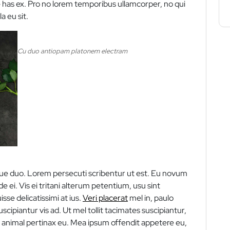
 has ex. Pro no lorem temporibus ullamcorper, no qui
 eu sit.
Cu duo antiopam platonem electram
bique duo. Lorem persecuti scribentur ut est. Eu novum
e ei. Vis ei tritani alterum petentium, usu sint
sse delicatissimi at ius.
Veri placerat
mel in, paulo
scipiantur vis ad. Ut mel tollit tacimates suscipiantur,
t animal pertinax eu. Mea ipsum offendit appetere eu,