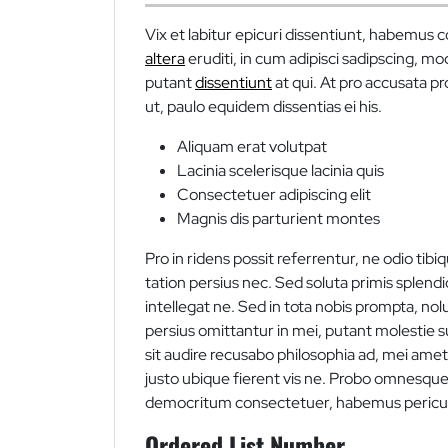
Vix et labitur epicuri dissentiunt, habemus co
altera
eruditi, in cum adipisci sadipscing
putant
dissentiunt
at qui. At pro accusata pr
ut, paulo equidem dissentias ei his.
Aliquam erat volutpat
Lacinia scelerisque lacinia quis
Consectetuer adipiscing elit
Magnis dis parturient montes
Pro in ridens possit referrentur, ne odio ti
tation persius nec. Sed soluta primis splendid
intellegat ne. Sed in tota nobis prompta, nolui
persius omittantur in mei, putant molestie su
sit audire recusabo philosophia ad, mei ame
justo ubique fierent vis ne. Probo omnesque
democritum consectetuer, habemus pericula
Ordered List Number