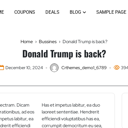
ME
COUPONS
DEALS
BLOG
SAMPLE PAGE
Home
Bussines
Donald Trump is back?
Donald Trump is back?
December 10, 2024
Crthemes_demo1_6789
39
lectram. Dicam
Has et impetus labitur, ea duo
 rationibus, ad eos
laoreet sententiae. Hendrerit
impetus labitur, ea
efficiendi voluptatibus has ea,
rerit efficiendi
corrumpit democritum eu sea,