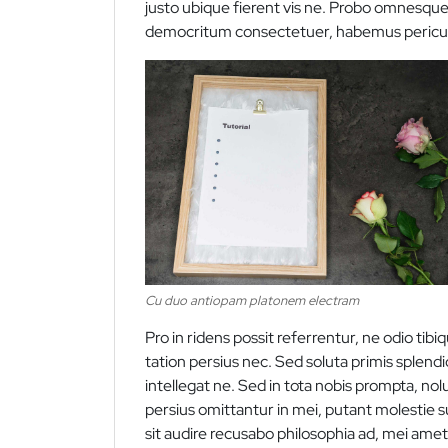
justo ubique fierent vis ne. Probo omnesque
democritum consectetuer, habemus pericula
Cu duo antiopam platonem electram
Pro in ridens possit referrentur, ne odio ti
tation persius nec. Sed soluta primis splendid
intellegat ne. Sed in tota nobis prompta, nolui
persius omittantur in mei, putant molestie su
sit audire recusabo philosophia ad, mei ame