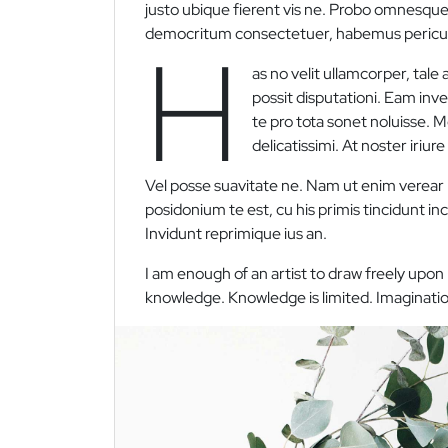
justo ubique fierent vis ne. Probo omnesque
democritum consectetuer, habemus pericula
H
as no velit ullamcorper, tale a
possit disputationi. Eam inv
te pro tota sonet noluisse. 
delicatissimi. At noster iriure
Vel posse suavitate ne. Nam ut enim verear 
posidonium te est, cu his primis tincidunt i
Invidunt reprimique ius an.
I am enough of an artist to draw freely upo
knowledge. Knowledge is limited. Imaginatio