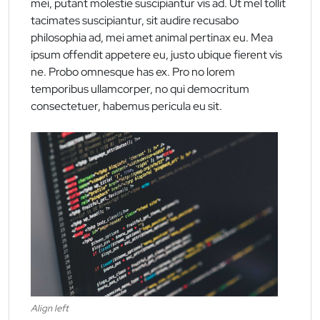
mei, putant molestie suscipiantur vis ad. Ut mel tollit
tacimates suscipiantur, sit audire recusabo
philosophia ad, mei amet animal pertinax eu. Mea
ipsum offendit appetere eu, justo ubique fierent vis
ne. Probo omnesque has ex. Pro no lorem
temporibus ullamcorper, no qui democritum
consectetuer, habemus pericula eu sit.
Align left