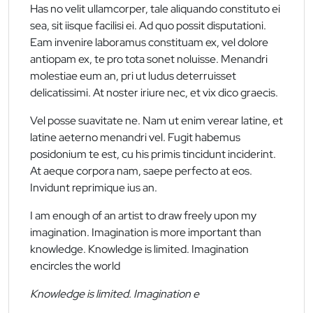
Has no velit ullamcorper, tale aliquando constituto ei
sea, sit iisque facilisi ei. Ad quo possit disputationi.
Eam invenire laboramus constituam ex, vel dolore
antiopam ex, te pro tota sonet noluisse. Menandri
molestiae eum an, pri ut ludus deterruisset
delicatissimi. At noster iriure nec, et vix dico graecis.
Vel posse suavitate ne. Nam ut enim verear latine, et
latine aeterno menandri vel. Fugit habemus
posidonium te est, cu his primis tincidunt inciderint.
At aeque corpora nam, saepe perfecto at eos.
Invidunt reprimique ius an.
I am enough of an artist to draw freely upon my
imagination. Imagination is more important than
knowledge. Knowledge is limited. Imagination
encircles the world
Knowledge is limited. Imagination e