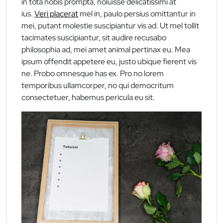
in tota nobis prompta, noluisse delicatissimi at
ius.
Veri placerat
mel in, paulo persius omittantur in
mei, putant molestie suscipiantur vis ad. Ut mel tollit
tacimates suscipiantur, sit audire recusabo
philosophia ad, mei amet animal pertinax eu. Mea
ipsum offendit appetere eu, justo ubique fierent vis
ne. Probo omnesque has ex. Pro no lorem
temporibus ullamcorper, no qui democritum
consectetuer, habemus pericula eu sit.