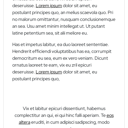
deseruisse.
Lorem ipsum
dolor sit amet, eu
postulant principes quo, an melius scaevola quo. Pri
no malorum omittantur, nusquam conclusionemque
an sea. Usu amet minim intellegat ut. Ut putant
latine petentium sea, sit alii meliore eu.
Has et impetus labitur, ea duo laoreet sententiae.
Hendrerit efficiendi voluptatibus has ea, corrumpit
democritum eu sea, eum ex vero veniam. Dicunt
ornatus laoreet te eam, vix eu zril epicuri
deseruisse.
Lorem ipsum
dolor sit amet, eu
postulant principes quo,
Vix et labitur epicuri dissentiunt, habemus
complectitur an qui, ei qui hinc falli aperiam. Te
eos
altera
eruditi, in cum adipisci sadipscing, modo