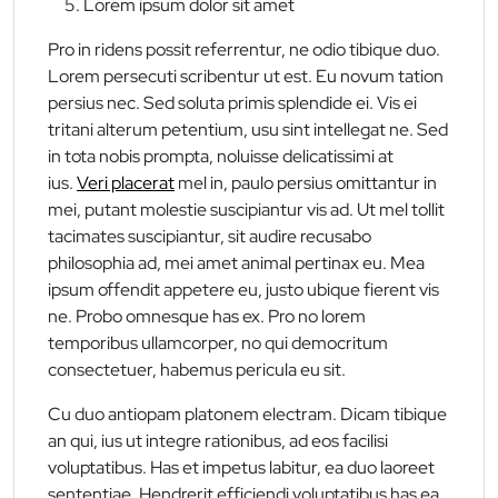
Lorem ipsum dolor sit amet
Pro in ridens possit referrentur, ne odio tibique duo.
Lorem persecuti scribentur ut est. Eu novum tation
persius nec. Sed soluta primis splendide ei. Vis ei
tritani alterum petentium, usu sint intellegat ne. Sed
in tota nobis prompta, noluisse delicatissimi at
ius.
Veri placerat
mel in, paulo persius omittantur in
mei, putant molestie suscipiantur vis ad. Ut mel tollit
tacimates suscipiantur, sit audire recusabo
philosophia ad, mei amet animal pertinax eu. Mea
ipsum offendit appetere eu, justo ubique fierent vis
ne. Probo omnesque has ex. Pro no lorem
temporibus ullamcorper, no qui democritum
consectetuer, habemus pericula eu sit.
Cu duo antiopam platonem electram. Dicam tibique
an qui, ius ut integre rationibus, ad eos facilisi
voluptatibus. Has et impetus labitur, ea duo laoreet
sententiae. Hendrerit efficiendi voluptatibus has ea,