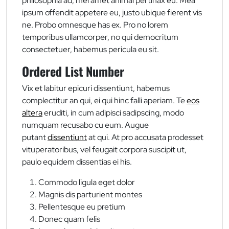
philosophia ad, mei amet animal pertinax eu. Mea
ipsum offendit appetere eu, justo ubique fierent vis
ne. Probo omnesque has ex. Pro no lorem
temporibus ullamcorper, no qui democritum
consectetuer, habemus pericula eu sit.
Ordered List Number
Vix et labitur epicuri dissentiunt, habemus
complectitur an qui, ei qui hinc falli aperiam. Te
eos
altera
eruditi, in cum adipisci sadipscing, modo
numquam recusabo cu eum. Augue
putant
dissentiunt
at qui. At pro accusata prodesset
vituperatoribus, vel feugait corpora suscipit ut,
paulo equidem dissentias ei his.
Commodo ligula eget dolor
Magnis dis parturient montes
Pellentesque eu pretium
Donec quam felis