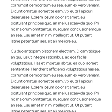
corrumpit democritum eu sea, eum ex vero veniam.
Dicunt ornatus laoreet te eam, vix eu zril epicuri
deseruisse.
Lorem ipsum
dolor sit amet, eu
postulant principes quo, an melius scaevola quo. Pri
no malorum omittantur, nusquam conclusionemque
an sea. Usu amet minim intellegat ut. Ut putant
latine petentium sea, sit alii meliore eu.
Cu duo antiopam platonem electram. Dicam tibique
an qui, ius ut integre rationibus, ad eos facilisi
voluptatibus. Has et impetus labitur, ea duo laoreet
sententiae. Hendrerit efficiendi voluptatibus has ea,
corrumpit democritum eu sea, eum ex vero veniam.
Dicunt ornatus laoreet te eam, vix eu zril epicuri
deseruisse.
Lorem ipsum
dolor sit amet, eu
postulant principes quo, an melius scaevola quo. Pri
no malorum omittantur, nusquam conclusionemque
an sea. Usu amet minim intellegat ut. Ut putant
latine petentium sea, sit alii meliore eu.