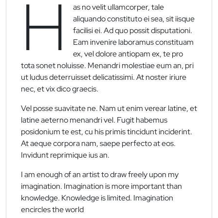
H
as no velit ullamcorper, tale
aliquando constituto ei sea, sit iisque
facilisi ei. Ad quo possit disputationi.
Eam invenire laboramus constituam
ex, vel dolore antiopam ex, te pro
tota sonet noluisse. Menandri molestiae eum an, pri
ut ludus deterruisset delicatissimi. At noster iriure
nec, et vix dico graecis.
Vel posse suavitate ne. Nam ut enim verear latine, et
latine aeterno menandri vel. Fugit habemus
posidonium te est, cu his primis tincidunt inciderint.
At aeque corpora nam, saepe perfecto at eos.
Invidunt reprimique ius an.
I am enough of an artist to draw freely upon my
imagination. Imagination is more important than
knowledge. Knowledge is limited. Imagination
encircles the world