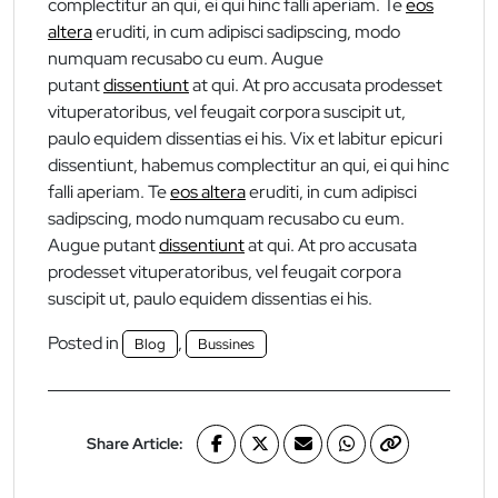
complectitur an qui, ei qui hinc falli aperiam. Te
eos
altera
eruditi, in cum adipisci sadipscing, modo
numquam recusabo cu eum. Augue
putant
dissentiunt
at qui. At pro accusata prodesset
vituperatoribus, vel feugait corpora suscipit ut,
paulo equidem dissentias ei his. Vix et labitur epicuri
dissentiunt, habemus complectitur an qui, ei qui hinc
falli aperiam. Te
eos altera
eruditi, in cum adipisci
sadipscing, modo numquam recusabo cu eum.
Augue putant
dissentiunt
at qui. At pro accusata
prodesset vituperatoribus, vel feugait corpora
suscipit ut, paulo equidem dissentias ei his.
Posted in
,
Blog
Bussines
Share Article: