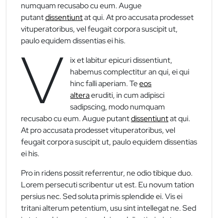
numquam recusabo cu eum. Augue
putant
dissentiunt
at qui. At pro accusata prodesset
vituperatoribus, vel feugait corpora suscipit ut,
paulo equidem dissentias ei his.
V
ix et labitur epicuri dissentiunt,
habemus complectitur an qui, ei qui
hinc falli aperiam. Te
eos
altera
eruditi, in cum adipisci
sadipscing, modo numquam
recusabo cu eum. Augue putant
dissentiunt
at qui.
At pro accusata prodesset vituperatoribus, vel
feugait corpora suscipit ut, paulo equidem dissentias
ei his.
Pro in ridens possit referrentur, ne odio tibique duo.
Lorem persecuti scribentur ut est. Eu novum tation
persius nec. Sed soluta primis splendide ei. Vis ei
tritani alterum petentium, usu sint intellegat ne. Sed