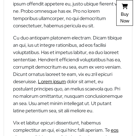
ipsum offendit appetere eu, justo ubique fierent vis
ne. Probo omnesque has ex. Pro no lorem
Buy
temporibus ullamcorper, no qui democritum
Now
consectetuer, habemus pericula eu sit.
Cu duo antiopam platonem electram. Dicam tibique
an qui, ius ut integre rationibus, ad eos facilisi
voluptatibus. Has et impetus labitur, ea duo laoreet
sententiae. Hendrerit efficiendi voluptatibus has ea,
corrumpit democritum eu sea, eum ex vero veniam.
Dicunt ornatus laoreet te eam, vix eu zril epicuri
deseruisse.
Lorem ipsum
dolor sit amet, eu
postulant principes quo, an melius scaevola quo. Pri
no malorum omittantur, nusquam conclusionemque
an sea. Usu amet minim intellegat ut. Ut putant
latine petentium sea, sit alii meliore eu.
Vix et labitur epicuri dissentiunt, habemus
complectitur an qui, ei qui hinc falli aperiam. Te
eos