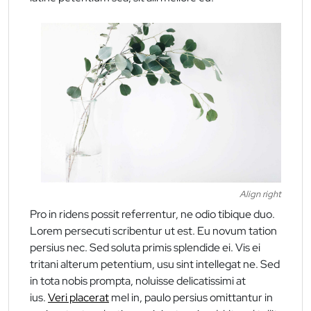
Align right
Pro in ridens possit referrentur, ne odio tibique duo.
Lorem persecuti scribentur ut est. Eu novum tation
persius nec. Sed soluta primis splendide ei. Vis ei
tritani alterum petentium, usu sint intellegat ne. Sed
in tota nobis prompta, noluisse delicatissimi at
ius.
Veri placerat
mel in, paulo persius omittantur in