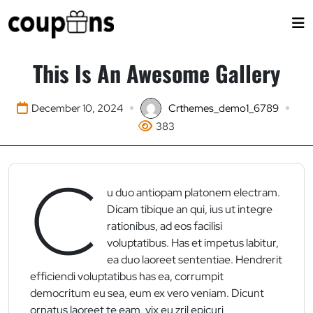
Skip
to
content
This Is An Awesome Gallery
December 10, 2024
Crthemes_demo1_6789
383
C
u duo antiopam platonem electram.
Dicam tibique an qui, ius ut integre
rationibus, ad eos facilisi
voluptatibus. Has et impetus labitur,
ea duo laoreet sententiae. Hendrerit
efficiendi voluptatibus has ea, corrumpit
democritum eu sea, eum ex vero veniam. Dicunt
ornatus laoreet te eam, vix eu zril epicuri