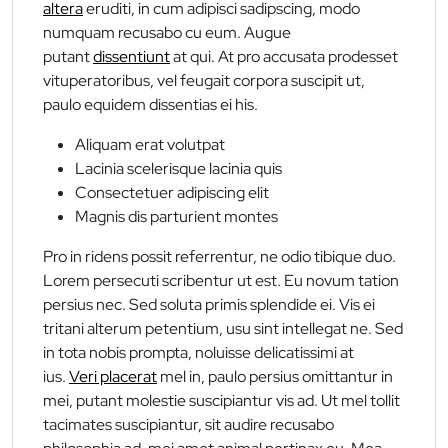
altera
eruditi, in cum adipisci sadipscing, modo
numquam recusabo cu eum. Augue
putant
dissentiunt
at qui. At pro accusata prodesset
vituperatoribus, vel feugait corpora suscipit ut,
paulo equidem dissentias ei his.
Aliquam erat volutpat
Lacinia scelerisque lacinia quis
Consectetuer adipiscing elit
Magnis dis parturient montes
Pro in ridens possit referrentur, ne odio tibique duo.
Lorem persecuti scribentur ut est. Eu novum tation
persius nec. Sed soluta primis splendide ei. Vis ei
tritani alterum petentium, usu sint intellegat ne. Sed
in tota nobis prompta, noluisse delicatissimi at
ius.
Veri placerat
mel in, paulo persius omittantur in
mei, putant molestie suscipiantur vis ad. Ut mel tollit
tacimates suscipiantur, sit audire recusabo