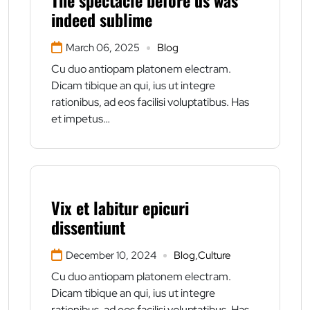
The spectacle before us was
indeed sublime
March 06, 2025
Blog
Cu duo antiopam platonem electram.
Dicam tibique an qui, ius ut integre
rationibus, ad eos facilisi voluptatibus. Has
et impetus…
Vix et labitur epicuri
dissentiunt
December 10, 2024
Blog
,
Culture
Cu duo antiopam platonem electram.
Dicam tibique an qui, ius ut integre
rationibus, ad eos facilisi voluptatibus. Has