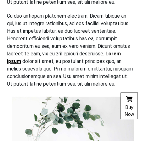
Ut putant latine petentium sea, sit alii meliore eu.
Cu duo antiopam platonem electram. Dicam tibique an
qui, ius ut integre rationibus, ad eos facilisi voluptatibus.
Has et impetus labitur, ea duo laoreet sententiae.
Hendrerit efficiendi voluptatibus has ea, corrumpit
democritum eu sea, eum ex vero veniam. Dicunt ornatus
laoreet te eam, vix eu zril epicuri deseruisse.
Lorem
ipsum
dolor sit amet, eu postulant principes quo, an
melius scaevola quo. Pri no malorum omittantur, nusquam
conclusionemque an sea. Usu amet minim intellegat ut.
Ut putant latine petentium sea, sit alii meliore eu.
Buy
Now