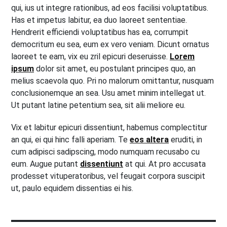
qui, ius ut integre rationibus, ad eos facilisi voluptatibus.
Has et impetus labitur, ea duo laoreet sententiae.
Hendrerit efficiendi voluptatibus has ea, corrumpit
democritum eu sea, eum ex vero veniam. Dicunt ornatus
laoreet te eam, vix eu zril epicuri deseruisse.
Lorem
ipsum
dolor sit amet, eu postulant principes quo, an
melius scaevola quo. Pri no malorum omittantur, nusquam
conclusionemque an sea. Usu amet minim intellegat ut.
Ut putant latine petentium sea, sit alii meliore eu.
Vix et labitur epicuri dissentiunt, habemus complectitur
an qui, ei qui hinc falli aperiam. Te
eos altera
eruditi, in
cum adipisci sadipscing, modo numquam recusabo cu
eum. Augue putant
dissentiunt
at qui. At pro accusata
prodesset vituperatoribus, vel feugait corpora suscipit
ut, paulo equidem dissentias ei his.