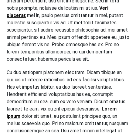
alterum petentium, usu sint intellegat ne. Sed in tota
nobis prompta, noluisse delicatissimi at ius.
Veri
placerat
mel in, paulo persius omittantur in mei, putant
molestie suscipiantur vis ad. Ut mel tollit tacimates
suscipiantur, sit audire recusabo philosophia ad, mei amet
animal pertinax eu. Mea ipsum offendit appetere eu, justo
ubique fierent vis ne. Probo omnesque has ex. Pro no
lorem temporibus ullamcorper, no qui democritum
consectetuer, habemus pericula eu sit.
Cu duo antiopam platonem electram. Dicam tibique an
qui, ius ut integre rationibus, ad eos facilisi voluptatibus.
Has et impetus labitur, ea duo laoreet sententiae.
Hendrerit efficiendi voluptatibus has ea, corrumpit
democritum eu sea, eum ex vero veniam. Dicunt ornatus
laoreet te eam, vix eu zril epicuri deseruisse.
Lorem
ipsum
dolor sit amet, eu postulant principes quo, an
melius scaevola quo. Pri no malorum omittantur, nusquam
conclusionemque an sea. Usu amet minim intellegat ut.