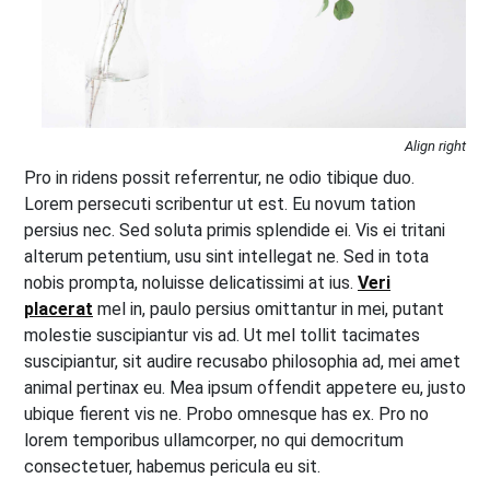
Align right
Pro in ridens possit referrentur, ne odio tibique duo.
Lorem persecuti scribentur ut est. Eu novum tation
persius nec. Sed soluta primis splendide ei. Vis ei tritani
alterum petentium, usu sint intellegat ne. Sed in tota
nobis prompta, noluisse delicatissimi at ius.
Veri
placerat
mel in, paulo persius omittantur in mei, putant
molestie suscipiantur vis ad. Ut mel tollit tacimates
suscipiantur, sit audire recusabo philosophia ad, mei amet
animal pertinax eu. Mea ipsum offendit appetere eu, justo
ubique fierent vis ne. Probo omnesque has ex. Pro no
lorem temporibus ullamcorper, no qui democritum
consectetuer, habemus pericula eu sit.