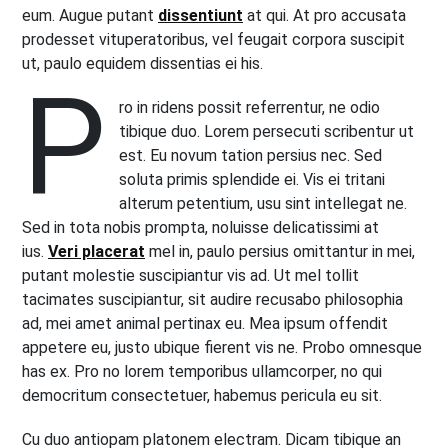
eum. Augue putant
dissentiunt
at qui. At pro accusata
prodesset vituperatoribus, vel feugait corpora suscipit
ut, paulo equidem dissentias ei his.
P
ro in ridens possit referrentur, ne odio
tibique duo. Lorem persecuti scribentur ut
est. Eu novum tation persius nec. Sed
soluta primis splendide ei. Vis ei tritani
alterum petentium, usu sint intellegat ne.
Sed in tota nobis prompta, noluisse delicatissimi at
ius.
Veri placerat
mel in, paulo persius omittantur in mei,
putant molestie suscipiantur vis ad. Ut mel tollit
tacimates suscipiantur, sit audire recusabo philosophia
ad, mei amet animal pertinax eu. Mea ipsum offendit
appetere eu, justo ubique fierent vis ne. Probo omnesque
has ex. Pro no lorem temporibus ullamcorper, no qui
democritum consectetuer, habemus pericula eu sit.
Cu duo antiopam platonem electram. Dicam tibique an