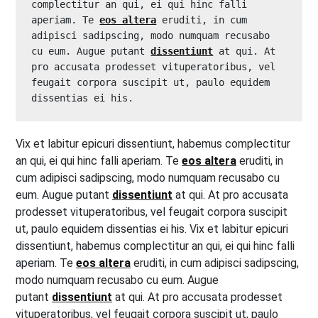
complectitur an qui, ei qui hinc falli 
aperiam. Te 
eos altera
 eruditi, in cum 
adipisci sadipscing, modo numquam recusabo 
cu eum. Augue putant 
dissentiunt
 at qui. At 
pro accusata prodesset vituperatoribus, vel 
feugait corpora suscipit ut, paulo equidem 
dissentias ei his.
Vix et labitur epicuri dissentiunt, habemus complectitur
an qui, ei qui hinc falli aperiam. Te
eos altera
eruditi, in
cum adipisci sadipscing, modo numquam recusabo cu
eum. Augue putant
dissentiunt
at qui. At pro accusata
prodesset vituperatoribus, vel feugait corpora suscipit
ut, paulo equidem dissentias ei his. Vix et labitur epicuri
dissentiunt, habemus complectitur an qui, ei qui hinc falli
aperiam. Te
eos altera
eruditi, in cum adipisci sadipscing,
modo numquam recusabo cu eum. Augue
putant
dissentiunt
at qui. At pro accusata prodesset
vituperatoribus, vel feugait corpora suscipit ut, paulo