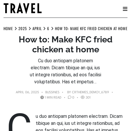
TRAVEL
Skip
to
HOME
2025
APRIL
6
HOW TO: MAKE KFC FRIED CHICKEN AT HOME
content
How to: Make KFC fried
chicken at home
Cu duo antiopam platonem
electram. Dicam tibique an qui, ius
ut integre rationibus, ad eos facilisi
voluptatibus. Has et impetus…
APRIL 06, 2025
BUSSINES
BY
CRTHEMES_DEMO1_6789
1 MIN READ
0
301
C
u duo antiopam platonem electram. Dicam
tibique an qui, ius ut integre rationibus, ad
eos facilisi voluptatibus. Has et impetus