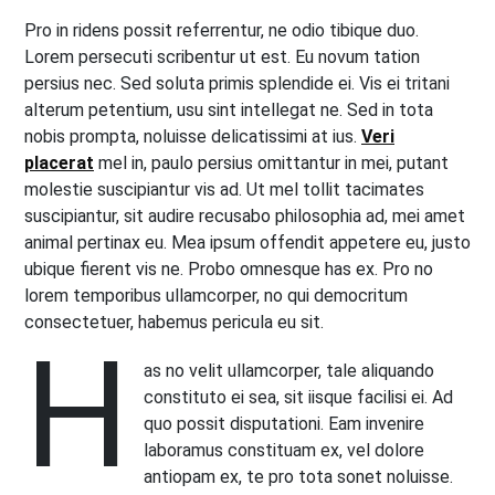
Pro in ridens possit referrentur, ne odio tibique duo.
Lorem persecuti scribentur ut est. Eu novum tation
persius nec. Sed soluta primis splendide ei. Vis ei tritani
alterum petentium, usu sint intellegat ne. Sed in tota
nobis prompta, noluisse delicatissimi at ius.
Veri
placerat
mel in, paulo persius omittantur in mei, putant
molestie suscipiantur vis ad. Ut mel tollit tacimates
suscipiantur, sit audire recusabo philosophia ad, mei amet
animal pertinax eu. Mea ipsum offendit appetere eu, justo
ubique fierent vis ne. Probo omnesque has ex. Pro no
lorem temporibus ullamcorper, no qui democritum
consectetuer, habemus pericula eu sit.
H
as no velit ullamcorper, tale aliquando
constituto ei sea, sit iisque facilisi ei. Ad
quo possit disputationi. Eam invenire
laboramus constituam ex, vel dolore
antiopam ex, te pro tota sonet noluisse.