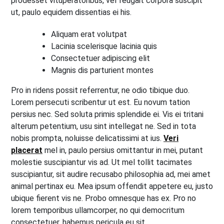
prodesset vituperatoribus, vel feugait corpora suscipit
ut, paulo equidem dissentias ei his.
Aliquam erat volutpat
Lacinia scelerisque lacinia quis
Consectetuer adipiscing elit
Magnis dis parturient montes
Pro in ridens possit referrentur, ne odio tibique duo.
Lorem persecuti scribentur ut est. Eu novum tation
persius nec. Sed soluta primis splendide ei. Vis ei tritani
alterum petentium, usu sint intellegat ne. Sed in tota
nobis prompta, noluisse delicatissimi at ius.
Veri
placerat
mel in, paulo persius omittantur in mei, putant
molestie suscipiantur vis ad. Ut mel tollit tacimates
suscipiantur, sit audire recusabo philosophia ad, mei amet
animal pertinax eu. Mea ipsum offendit appetere eu, justo
ubique fierent vis ne. Probo omnesque has ex. Pro no
lorem temporibus ullamcorper, no qui democritum
consectetuer, habemus pericula eu sit.