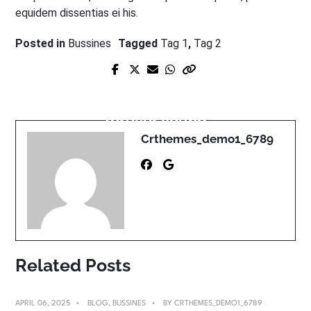
equidem dissentias ei his.
Posted in
Bussines
Tagged
Tag 1
,
Tag 2
Next Post
Prev Post
8 ways to keep your heart
Masonry Gallery
forever young
Crthemes_demo1_6789
Related Posts
APRIL 06, 2025
BLOG
,
BUSSINES
BY
CRTHEMES_DEMO1_6789