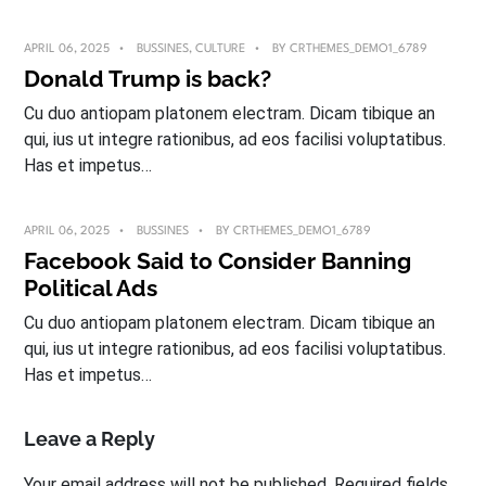
APRIL 06, 2025
BUSSINES
,
CULTURE
BY
CRTHEMES_DEMO1_6789
Donald Trump is back?
Cu duo antiopam platonem electram. Dicam tibique an
qui, ius ut integre rationibus, ad eos facilisi voluptatibus.
Has et impetus…
APRIL 06, 2025
BUSSINES
BY
CRTHEMES_DEMO1_6789
Facebook Said to Consider Banning
Political Ads
Cu duo antiopam platonem electram. Dicam tibique an
qui, ius ut integre rationibus, ad eos facilisi voluptatibus.
Has et impetus…
Leave a Reply
Your email address will not be published.
Required fields