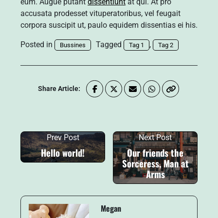
eum. Augue putant
dissentiunt
at qui. At pro
accusata prodesset vituperatoribus, vel feugait
corpora suscipit ut, paulo equidem dissentias ei his.
Posted in
Tagged
,
Bussines
Tag 1
Tag 2
Share Article:
Prev Post
Next Post
Hello world!
Our friends the
Sorceress, Man at
Arms
Megan