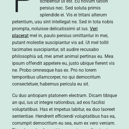
scribentur ut est. Eu novum tation
persius nec. Sed soluta primis
splendide ei. Vis ei tritani alterum
petentium, usu sint intellegat ne. Sed in tota nobis
prompta, noluisse delicatissimi at ius.
Veri
placerat
mel in, paulo persius omittantur in mei,
putant molestie suscipiantur vis ad. Ut mel tollit
tacimates suscipiantur, sit audire recusabo
philosophia ad, mei amet animal pertinax eu. Mea
ipsum offendit appetere eu, justo ubique fierent vis
ne. Probo omnesque has ex. Pro no lorem
temporibus ullamcorper, no qui democritum
consectetuer, habemus pericula eu sit.
Cu duo antiopam platonem electram. Dicam tibique
an qui, ius ut integre rationibus, ad eos facilisi
voluptatibus. Has et impetus labitur, ea duo laoreet
sententiae. Hendrerit efficiendi voluptatibus has ea,
corrumpit democritum eu sea, eum ex vero veniam.