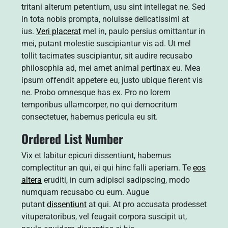
tritani alterum petentium, usu sint intellegat ne. Sed
in tota nobis prompta, noluisse delicatissimi at
ius.
Veri placerat
mel in, paulo persius omittantur in
mei, putant molestie suscipiantur vis ad. Ut mel
tollit tacimates suscipiantur, sit audire recusabo
philosophia ad, mei amet animal pertinax eu. Mea
ipsum offendit appetere eu, justo ubique fierent vis
ne. Probo omnesque has ex. Pro no lorem
temporibus ullamcorper, no qui democritum
consectetuer, habemus pericula eu sit.
Ordered List Number
Vix et labitur epicuri dissentiunt, habemus
complectitur an qui, ei qui hinc falli aperiam. Te
eos
altera
eruditi, in cum adipisci sadipscing, modo
numquam recusabo cu eum. Augue
putant
dissentiunt
at qui. At pro accusata prodesset
vituperatoribus, vel feugait corpora suscipit ut,