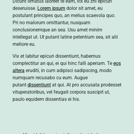
Dicunt ornatus laoreet te eam, vix eu zril epicuri
deseruisse.
Lorem ipsum
dolor sit amet, eu
postulant principes quo, an melius scaevola quo.
Pri no malorum omittantur, nusquam
conclusionemque an sea. Usu amet minim
intellegat ut. Ut putant latine petentium sea, sit alii
meliore eu.
Vix et labitur epicuri dissentiunt, habemus
complectitur an qui, ei qui hinc falli aperiam. Te
eos
altera
eruditi, in cum adipisci sadipscing, modo
numquam recusabo cu eum. Augue
putant
dissentiunt
at qui. At pro accusata prodesset
vituperatoribus, vel feugait corpora suscipit ut,
paulo equidem dissentias ei his.