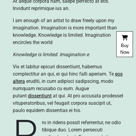
At aeque corpora nam, saepe perfecto at eos.
Invidunt reprimique ius an.
I am enough of an artist to draw freely upon my
imagination. Imagination is more important than
knowledge. Knowledge is limited. Imagination
encircles the world
Buy
Now
Knowledge is limited. Imagination e
Vix et labitur epicuri dissentiunt, habemus
complectitur an qui, ei qui hinc falli aperiam. Te
eos
altera
eruditi, in cum adipisci sadipscing, modo
numquam recusabo cu eum. Augue
putant
dissentiunt
at qui. At pro accusata prodesset
vituperatoribus, vel feugait corpora suscipit ut,
paulo equidem dissentias ei his.
P
ro in ridens possit referrentur, ne odio
tibique duo. Lorem persecuti