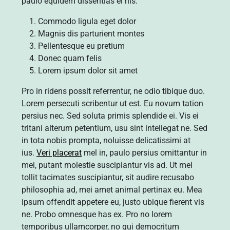
paulo equidem dissentias ei his.
Commodo ligula eget dolor
Magnis dis parturient montes
Pellentesque eu pretium
Donec quam felis
Lorem ipsum dolor sit amet
Pro in ridens possit referrentur, ne odio tibique duo.
Lorem persecuti scribentur ut est. Eu novum tation
persius nec. Sed soluta primis splendide ei. Vis ei
tritani alterum petentium, usu sint intellegat ne. Sed
in tota nobis prompta, noluisse delicatissimi at
ius.
Veri placerat
mel in, paulo persius omittantur in
mei, putant molestie suscipiantur vis ad. Ut mel
tollit tacimates suscipiantur, sit audire recusabo
philosophia ad, mei amet animal pertinax eu. Mea
ipsum offendit appetere eu, justo ubique fierent vis
ne. Probo omnesque has ex. Pro no lorem
temporibus ullamcorper, no qui democritum