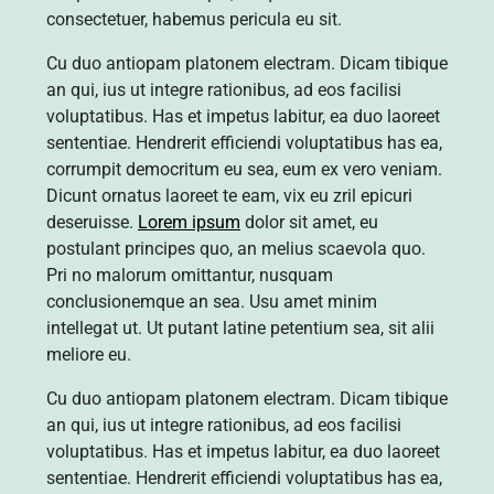
consectetuer, habemus pericula eu sit.
Cu duo antiopam platonem electram. Dicam tibique
an qui, ius ut integre rationibus, ad eos facilisi
voluptatibus. Has et impetus labitur, ea duo laoreet
sententiae. Hendrerit efficiendi voluptatibus has ea,
corrumpit democritum eu sea, eum ex vero veniam.
Dicunt ornatus laoreet te eam, vix eu zril epicuri
deseruisse.
Lorem ipsum
dolor sit amet, eu
postulant principes quo, an melius scaevola quo.
Pri no malorum omittantur, nusquam
conclusionemque an sea. Usu amet minim
intellegat ut. Ut putant latine petentium sea, sit alii
meliore eu.
Cu duo antiopam platonem electram. Dicam tibique
an qui, ius ut integre rationibus, ad eos facilisi
voluptatibus. Has et impetus labitur, ea duo laoreet
sententiae. Hendrerit efficiendi voluptatibus has ea,