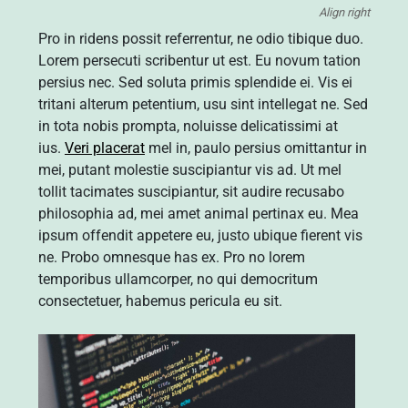
Align right
Pro in ridens possit referrentur, ne odio tibique duo.
Lorem persecuti scribentur ut est. Eu novum tation
persius nec. Sed soluta primis splendide ei. Vis ei
tritani alterum petentium, usu sint intellegat ne. Sed
in tota nobis prompta, noluisse delicatissimi at
ius.
Veri placerat
mel in, paulo persius omittantur in
mei, putant molestie suscipiantur vis ad. Ut mel
tollit tacimates suscipiantur, sit audire recusabo
philosophia ad, mei amet animal pertinax eu. Mea
ipsum offendit appetere eu, justo ubique fierent vis
ne. Probo omnesque has ex. Pro no lorem
temporibus ullamcorper, no qui democritum
consectetuer, habemus pericula eu sit.