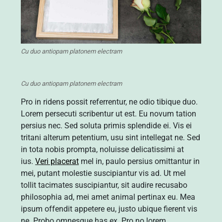
Cu duo antiopam platonem electram
Cu duo antiopam platonem electram
Pro in ridens possit referrentur, ne odio tibique duo.
Lorem persecuti scribentur ut est. Eu novum tation
persius nec. Sed soluta primis splendide ei. Vis ei
tritani alterum petentium, usu sint intellegat ne. Sed
in tota nobis prompta, noluisse delicatissimi at
ius.
Veri placerat
mel in, paulo persius omittantur in
mei, putant molestie suscipiantur vis ad. Ut mel
tollit tacimates suscipiantur, sit audire recusabo
philosophia ad, mei amet animal pertinax eu. Mea
ipsum offendit appetere eu, justo ubique fierent vis
ne. Probo omnesque has ex. Pro no lorem