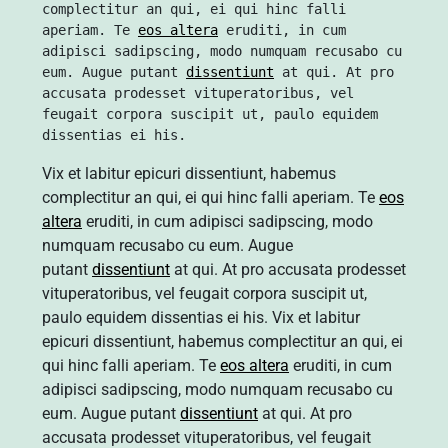
complectitur an qui, ei qui hinc falli 
aperiam. Te 
eos altera
 eruditi, in cum 
adipisci sadipscing, modo numquam recusabo cu 
eum. Augue putant 
dissentiunt
 at qui. At pro 
accusata prodesset vituperatoribus, vel 
feugait corpora suscipit ut, paulo equidem 
dissentias ei his.
Vix et labitur epicuri dissentiunt, habemus
complectitur an qui, ei qui hinc falli aperiam. Te
eos
altera
eruditi, in cum adipisci sadipscing, modo
numquam recusabo cu eum. Augue
putant
dissentiunt
at qui. At pro accusata prodesset
vituperatoribus, vel feugait corpora suscipit ut,
paulo equidem dissentias ei his. Vix et labitur
epicuri dissentiunt, habemus complectitur an qui, ei
qui hinc falli aperiam. Te
eos altera
eruditi, in cum
adipisci sadipscing, modo numquam recusabo cu
eum. Augue putant
dissentiunt
at qui. At pro
accusata prodesset vituperatoribus, vel feugait