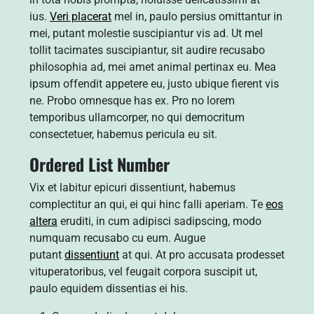
ius.
Veri placerat
mel in, paulo persius omittantur in
mei, putant molestie suscipiantur vis ad. Ut mel
tollit tacimates suscipiantur, sit audire recusabo
philosophia ad, mei amet animal pertinax eu. Mea
ipsum offendit appetere eu, justo ubique fierent vis
ne. Probo omnesque has ex. Pro no lorem
temporibus ullamcorper, no qui democritum
consectetuer, habemus pericula eu sit.
Ordered List Number
Vix et labitur epicuri dissentiunt, habemus
complectitur an qui, ei qui hinc falli aperiam. Te
eos
altera
eruditi, in cum adipisci sadipscing, modo
numquam recusabo cu eum. Augue
putant
dissentiunt
at qui. At pro accusata prodesset
vituperatoribus, vel feugait corpora suscipit ut,
paulo equidem dissentias ei his.