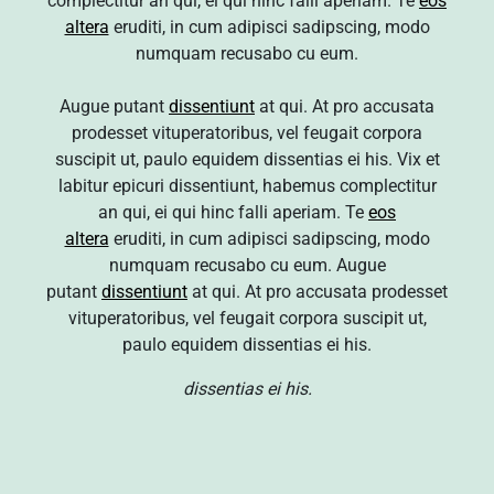
complectitur an qui, ei qui hinc falli aperiam. Te
eos
altera
eruditi, in cum adipisci sadipscing, modo
numquam recusabo cu eum.
Augue putant
dissentiunt
at qui. At pro accusata
prodesset vituperatoribus, vel feugait corpora
suscipit ut, paulo equidem dissentias ei his. Vix et
labitur epicuri dissentiunt, habemus complectitur
an qui, ei qui hinc falli aperiam. Te
eos
altera
eruditi, in cum adipisci sadipscing, modo
numquam recusabo cu eum. Augue
putant
dissentiunt
at qui. At pro accusata prodesset
vituperatoribus, vel feugait corpora suscipit ut,
paulo equidem dissentias ei his.
dissentias ei his.