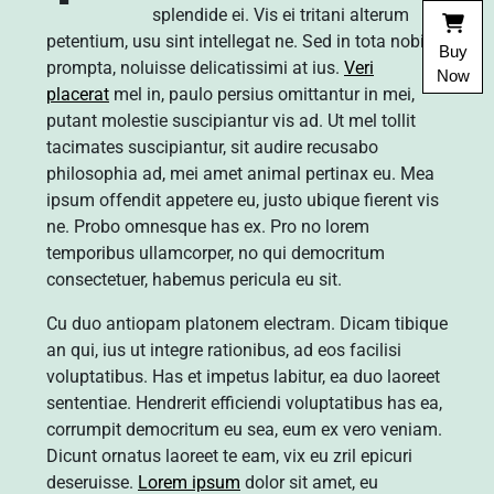
splendide ei. Vis ei tritani alterum
petentium, usu sint intellegat ne. Sed in tota nobis
Buy
prompta, noluisse delicatissimi at ius.
Veri
Now
placerat
mel in, paulo persius omittantur in mei,
putant molestie suscipiantur vis ad. Ut mel tollit
tacimates suscipiantur, sit audire recusabo
philosophia ad, mei amet animal pertinax eu. Mea
ipsum offendit appetere eu, justo ubique fierent vis
ne. Probo omnesque has ex. Pro no lorem
temporibus ullamcorper, no qui democritum
consectetuer, habemus pericula eu sit.
Cu duo antiopam platonem electram. Dicam tibique
an qui, ius ut integre rationibus, ad eos facilisi
voluptatibus. Has et impetus labitur, ea duo laoreet
sententiae. Hendrerit efficiendi voluptatibus has ea,
corrumpit democritum eu sea, eum ex vero veniam.
Dicunt ornatus laoreet te eam, vix eu zril epicuri
deseruisse.
Lorem ipsum
dolor sit amet, eu