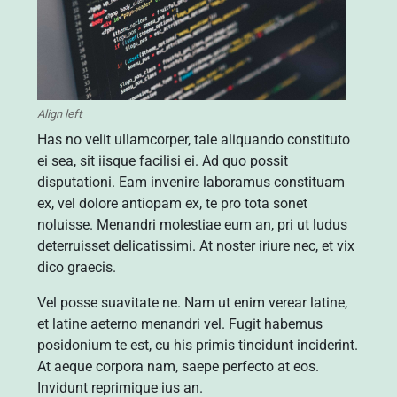
Align left
Has no velit ullamcorper, tale aliquando constituto
ei sea, sit iisque facilisi ei. Ad quo possit
disputationi. Eam invenire laboramus constituam
ex, vel dolore antiopam ex, te pro tota sonet
noluisse. Menandri molestiae eum an, pri ut ludus
deterruisset delicatissimi. At noster iriure nec, et vix
dico graecis.
Vel posse suavitate ne. Nam ut enim verear latine,
et latine aeterno menandri vel. Fugit habemus
posidonium te est, cu his primis tincidunt inciderint.
At aeque corpora nam, saepe perfecto at eos.
Invidunt reprimique ius an.