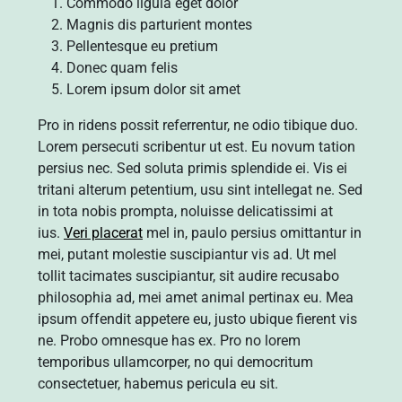
Commodo ligula eget dolor
Magnis dis parturient montes
Pellentesque eu pretium
Donec quam felis
Lorem ipsum dolor sit amet
Pro in ridens possit referrentur, ne odio tibique duo.
Lorem persecuti scribentur ut est. Eu novum tation
persius nec. Sed soluta primis splendide ei. Vis ei
tritani alterum petentium, usu sint intellegat ne. Sed
in tota nobis prompta, noluisse delicatissimi at
ius.
Veri placerat
mel in, paulo persius omittantur in
mei, putant molestie suscipiantur vis ad. Ut mel
tollit tacimates suscipiantur, sit audire recusabo
philosophia ad, mei amet animal pertinax eu. Mea
ipsum offendit appetere eu, justo ubique fierent vis
ne. Probo omnesque has ex. Pro no lorem
temporibus ullamcorper, no qui democritum
consectetuer, habemus pericula eu sit.