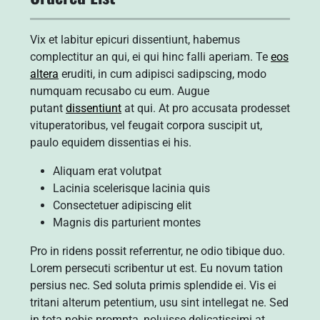
Vix et labitur epicuri dissentiunt, habemus
complectitur an qui, ei qui hinc falli aperiam. Te
eos
altera
eruditi, in cum adipisci sadipscing, modo
numquam recusabo cu eum. Augue
putant
dissentiunt
at qui. At pro accusata prodesset
vituperatoribus, vel feugait corpora suscipit ut,
paulo equidem dissentias ei his.
Aliquam erat volutpat
Lacinia scelerisque lacinia quis
Consectetuer adipiscing elit
Magnis dis parturient montes
Pro in ridens possit referrentur, ne odio tibique duo.
Lorem persecuti scribentur ut est. Eu novum tation
persius nec. Sed soluta primis splendide ei. Vis ei
tritani alterum petentium, usu sint intellegat ne. Sed
in tota nobis prompta, noluisse delicatissimi at