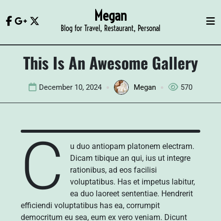
Skip
Megan
to
Blog for Travel, Restaurant, Personal
content
This Is An Awesome Gallery
December 10, 2024
Megan
570
C
u duo antiopam platonem electram.
Dicam tibique an qui, ius ut integre
rationibus, ad eos facilisi
voluptatibus. Has et impetus labitur,
ea duo laoreet sententiae. Hendrerit
efficiendi voluptatibus has ea, corrumpit
democritum eu sea, eum ex vero veniam. Dicunt