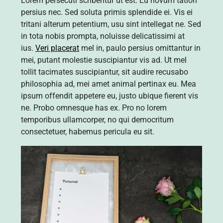
Lorem persecuti scribentur ut est. Eu novum tation
persius nec. Sed soluta primis splendide ei. Vis ei
tritani alterum petentium, usu sint intellegat ne. Sed
in tota nobis prompta, noluisse delicatissimi at
ius.
Veri placerat
mel in, paulo persius omittantur in
mei, putant molestie suscipiantur vis ad. Ut mel
tollit tacimates suscipiantur, sit audire recusabo
philosophia ad, mei amet animal pertinax eu. Mea
ipsum offendit appetere eu, justo ubique fierent vis
ne. Probo omnesque has ex. Pro no lorem
temporibus ullamcorper, no qui democritum
consectetuer, habemus pericula eu sit.