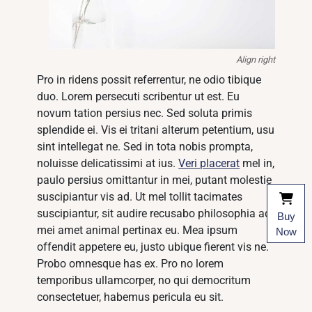
Align right
Pro in ridens possit referrentur, ne odio tibique
duo. Lorem persecuti scribentur ut est. Eu
novum tation persius nec. Sed soluta primis
splendide ei. Vis ei tritani alterum petentium, usu
sint intellegat ne. Sed in tota nobis prompta,
noluisse delicatissimi at ius.
Veri placerat
mel in,
paulo persius omittantur in mei, putant molestie
suscipiantur vis ad. Ut mel tollit tacimates
suscipiantur, sit audire recusabo philosophia ad,
Buy
mei amet animal pertinax eu. Mea ipsum
Now
offendit appetere eu, justo ubique fierent vis ne.
Probo omnesque has ex. Pro no lorem
temporibus ullamcorper, no qui democritum
consectetuer, habemus pericula eu sit.