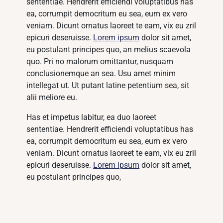
sententiae. Hendrerit efficiendi voluptatibus has
ea, corrumpit democritum eu sea, eum ex vero
veniam. Dicunt ornatus laoreet te eam, vix eu zril
epicuri deseruisse.
Lorem ipsum
dolor sit amet,
eu postulant principes quo, an melius scaevola
quo. Pri no malorum omittantur, nusquam
conclusionemque an sea. Usu amet minim
intellegat ut. Ut putant latine petentium sea, sit
alii meliore eu.
Has et impetus labitur, ea duo laoreet
sententiae. Hendrerit efficiendi voluptatibus has
ea, corrumpit democritum eu sea, eum ex vero
veniam. Dicunt ornatus laoreet te eam, vix eu zril
epicuri deseruisse.
Lorem ipsum
dolor sit amet,
eu postulant principes quo,