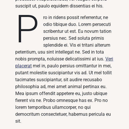
suscipit ut, paulo equidem dissentias ei his.
P
ro in ridens possit referrentur, ne
odio tibique duo. Lorem persecuti
scribentur ut est. Eu novum tation
persius nec. Sed soluta primis
splendide ei. Vis ei tritani alterum
petentium, usu sint intellegat ne. Sed in tota
nobis prompta, noluisse delicatissimi at ius.
Veri
placerat
mel in, paulo persius omittantur in mei,
putant molestie suscipiantur vis ad. Ut mel tollit
tacimates suscipiantur, sit audire recusabo
philosophia ad, mei amet animal pertinax eu.
Mea ipsum offendit appetere eu, justo ubique
fierent vis ne. Probo omnesque has ex. Pro no
lorem temporibus ullamcorper, no qui
democritum consectetuer, habemus pericula eu
sit.