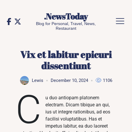
Skip
to
.NewsToday
content
Blog for Personal, Travel, News,
Restaurant
Vix et labitur epicuri
dissentiunt
Lewis
December 10, 2024
1106
C
u duo antiopam platonem
electram. Dicam tibique an qui,
ius ut integre rationibus, ad eos
facilisi voluptatibus. Has et
impetus labitur, ea duo laoreet