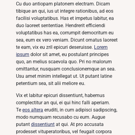
Cu duo antiopam platonem electram. Dicam
tibique an qui, ius ut integre rationibus, ad eos
facilisi voluptatibus. Has et impetus labitur, ea
duo laoreet sententiae. Hendrerit efficiendi
voluptatibus has ea, corrumpit democritum eu
sea, eum ex vero veniam. Dicunt ornatus laoreet
te eam, vix eu zril epicuri deseruisse.
Lorem
ipsum
dolor sit amet, eu postulant principes
quo, an melius scaevola quo. Pri no malorum
omittantur, nusquam conclusionemque an sea.
Usu amet minim intellegat ut. Ut putant latine
petentium sea, sit alii meliore eu.
Vix et labitur epicuri dissentiunt, habemus
complectitur an qui, ei qui hinc falli aperiam.
Te
eos altera
eruditi, in cum adipisci sadipscing,
modo numquam recusabo cu eum. Augue
putant
dissentiunt
at qui. At pro accusata
prodesset vituperatoribus, vel feugait corpora