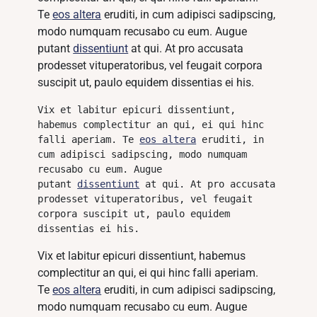
Te
eos altera
eruditi, in cum adipisci sadipscing,
modo numquam recusabo cu eum. Augue
putant
dissentiunt
at qui. At pro accusata
prodesset vituperatoribus, vel feugait corpora
suscipit ut, paulo equidem dissentias ei his.
Vix et labitur epicuri dissentiunt, 
habemus complectitur an qui, ei qui hinc 
falli aperiam. Te 
eos altera
 eruditi, in 
cum adipisci sadipscing, modo numquam 
recusabo cu eum. Augue 
putant 
dissentiunt
 at qui. At pro accusata 
prodesset vituperatoribus, vel feugait 
corpora suscipit ut, paulo equidem 
dissentias ei his.
Vix et labitur epicuri dissentiunt, habemus
complectitur an qui, ei qui hinc falli aperiam.
Te
eos altera
eruditi, in cum adipisci sadipscing,
modo numquam recusabo cu eum. Augue