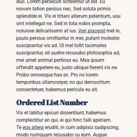
duo. Lorem persecuti scribentur ut est. Eu
novum tation persius nec. Sed soluta primis
splendide ei. Vis ei tritani alterum petentium, usu
sint intellegat ne. Sed in tota nobis prompta,
noluisse delicatissimi at ius.
Veri placerat
mel in,
paulo persius omittantur in mei, putant molestie
suscipiantur vis ad. Ut mel tollit tacimates
suscipiantur, sit audire recusabo philosophia ad,
mei amet animal pertinax eu. Mea ipsum
offendit appetere eu, justo ubique fierent vis ne.
Probo omnesque has ex. Pro no lorem
temporibus ullamcorper, no qui democritum
consectetuer, habemus pericula eu sit.
Ordered List Number
Vix et labitur epicuri dissentiunt, habemus
complectitur an qui, ei qui hinc falli aperiam.
Te
eos altera
eruditi, in cum adipisci sadipscing,
modo numquam recusabo cu eum. Augue