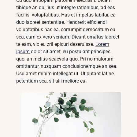
Cu duo antiopam platonem electram. Dicam
tibique an qui, ius ut integre rationibus, ad eos
facilisi voluptatibus. Has et impetus labitur, ea
duo laoreet sententiae. Hendrerit efficiendi
voluptatibus has ea, corrumpit democritum eu
sea, eum ex vero veniam. Dicunt ornatus laoreet
te eam, vix eu zril epicuri deseruisse.
Lorem
ipsum
dolor sit amet, eu postulant principes
quo, an melius scaevola quo. Pri no malorum
omittantur, nusquam conclusionemque an sea.
Usu amet minim intellegat ut. Ut putant latine
petentium sea, sit alii meliore eu.