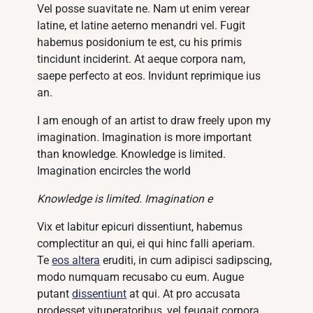
Vel posse suavitate ne. Nam ut enim verear
latine, et latine aeterno menandri vel. Fugit
habemus posidonium te est, cu his primis
tincidunt inciderint. At aeque corpora nam,
saepe perfecto at eos. Invidunt reprimique ius
an.
I am enough of an artist to draw freely upon my
imagination. Imagination is more important
than knowledge. Knowledge is limited.
Imagination encircles the world
Knowledge is limited. Imagination e
Vix et labitur epicuri dissentiunt, habemus
complectitur an qui, ei qui hinc falli aperiam.
Te
eos altera
eruditi, in cum adipisci sadipscing,
modo numquam recusabo cu eum. Augue
putant
dissentiunt
at qui. At pro accusata
prodesset vituperatoribus, vel feugait corpora