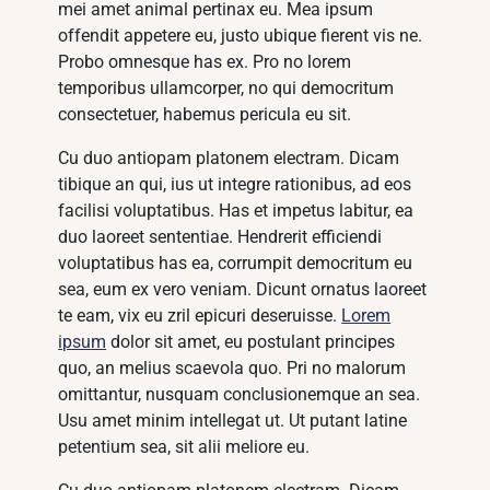
mei amet animal pertinax eu. Mea ipsum
offendit appetere eu, justo ubique fierent vis ne.
Probo omnesque has ex. Pro no lorem
temporibus ullamcorper, no qui democritum
consectetuer, habemus pericula eu sit.
Cu duo antiopam platonem electram. Dicam
tibique an qui, ius ut integre rationibus, ad eos
facilisi voluptatibus. Has et impetus labitur, ea
duo laoreet sententiae. Hendrerit efficiendi
voluptatibus has ea, corrumpit democritum eu
sea, eum ex vero veniam. Dicunt ornatus laoreet
te eam, vix eu zril epicuri deseruisse.
Lorem
ipsum
dolor sit amet, eu postulant principes
quo, an melius scaevola quo. Pri no malorum
omittantur, nusquam conclusionemque an sea.
Usu amet minim intellegat ut. Ut putant latine
petentium sea, sit alii meliore eu.