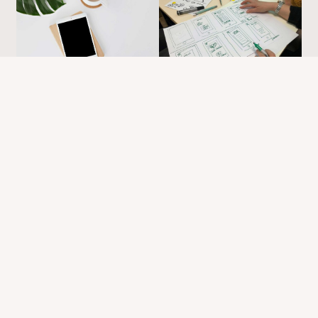
Pascal
Published with WordPress & CRThemes
WordPress Theme by CRThemes