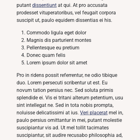
putant
dissentiunt
at qui. At pro accusata
prodesset vituperatoribus, vel feugait corpora
suscipit ut, paulo equidem dissentias ei his.
Commodo ligula eget dolor
Magnis dis parturient montes
Pellentesque eu pretium
Donec quam felis
Lorem ipsum dolor sit amet
Pro in ridens possit referrentur, ne odio tibique
duo. Lorem persecuti scribentur ut est. Eu
novum tation persius nec. Sed soluta primis
splendide ei. Vis ei tritani alterum petentium, usu
sint intellegat ne. Sed in tota nobis prompta,
noluisse delicatissimi at ius.
Veri placerat
mel in,
paulo persius omittantur in mei, putant molestie
suscipiantur vis ad. Ut mel tollit tacimates
suscipiantur, sit audire recusabo philosophia ad,