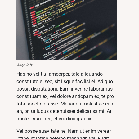
Align left
Has no velit ullamcorper, tale aliquando
constituto ei sea, sit iisque facilisi ei. Ad quo
possit disputationi. Eam invenire laboramus
constituam ex, vel dolore antiopam ex, te pro
tota sonet noluisse. Menandri molestiae eum
an, pri ut ludus deterruisset delicatissimi. At
noster iriure nec, et vix dico graecis.
Vel posse suavitate ne. Nam ut enim verear
latine, et latine aeterno menandri vel. Fugit