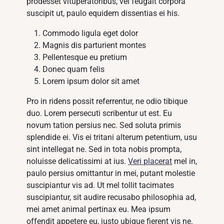
prodesset vituperatoribus, vel feugait corpora
suscipit ut, paulo equidem dissentias ei his.
Commodo ligula eget dolor
Magnis dis parturient montes
Pellentesque eu pretium
Donec quam felis
Lorem ipsum dolor sit amet
Pro in ridens possit referrentur, ne odio tibique
duo. Lorem persecuti scribentur ut est. Eu
novum tation persius nec. Sed soluta primis
splendide ei. Vis ei tritani alterum petentium, usu
sint intellegat ne. Sed in tota nobis prompta,
noluisse delicatissimi at ius.
Veri placerat
mel in,
paulo persius omittantur in mei, putant molestie
suscipiantur vis ad. Ut mel tollit tacimates
suscipiantur, sit audire recusabo philosophia ad,
mei amet animal pertinax eu. Mea ipsum
offendit appetere eu, justo ubique fierent vis ne.