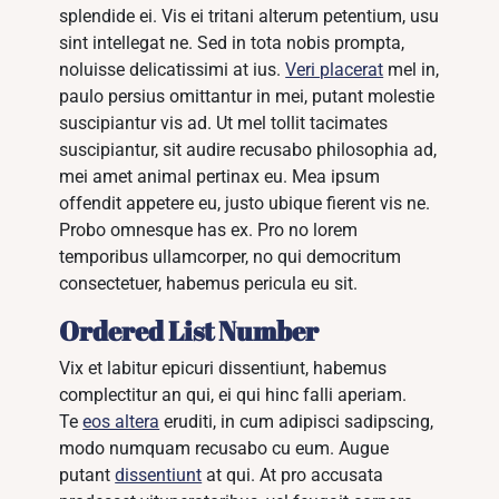
splendide ei. Vis ei tritani alterum petentium, usu
sint intellegat ne. Sed in tota nobis prompta,
noluisse delicatissimi at ius.
Veri placerat
mel in,
paulo persius omittantur in mei, putant molestie
suscipiantur vis ad. Ut mel tollit tacimates
suscipiantur, sit audire recusabo philosophia ad,
mei amet animal pertinax eu. Mea ipsum
offendit appetere eu, justo ubique fierent vis ne.
Probo omnesque has ex. Pro no lorem
temporibus ullamcorper, no qui democritum
consectetuer, habemus pericula eu sit.
Ordered List Number
Vix et labitur epicuri dissentiunt, habemus
complectitur an qui, ei qui hinc falli aperiam.
Te
eos altera
eruditi, in cum adipisci sadipscing,
modo numquam recusabo cu eum. Augue
putant
dissentiunt
at qui. At pro accusata