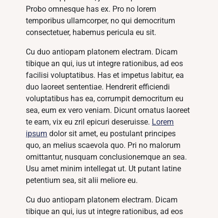
Probo omnesque has ex. Pro no lorem
temporibus ullamcorper, no qui democritum
consectetuer, habemus pericula eu sit.
Cu duo antiopam platonem electram. Dicam
tibique an qui, ius ut integre rationibus, ad eos
facilisi voluptatibus. Has et impetus labitur, ea
duo laoreet sententiae. Hendrerit efficiendi
voluptatibus has ea, corrumpit democritum eu
sea, eum ex vero veniam. Dicunt ornatus laoreet
te eam, vix eu zril epicuri deseruisse.
Lorem
ipsum
dolor sit amet, eu postulant principes
quo, an melius scaevola quo. Pri no malorum
omittantur, nusquam conclusionemque an sea.
Usu amet minim intellegat ut. Ut putant latine
petentium sea, sit alii meliore eu.
Cu duo antiopam platonem electram. Dicam
tibique an qui, ius ut integre rationibus, ad eos