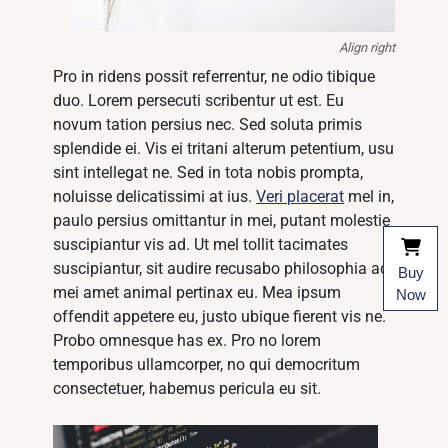
Align right
Pro in ridens possit referrentur, ne odio tibique
duo. Lorem persecuti scribentur ut est. Eu
novum tation persius nec. Sed soluta primis
splendide ei. Vis ei tritani alterum petentium, usu
sint intellegat ne. Sed in tota nobis prompta,
noluisse delicatissimi at ius.
Veri placerat
mel in,
paulo persius omittantur in mei, putant molestie
suscipiantur vis ad. Ut mel tollit tacimates
suscipiantur, sit audire recusabo philosophia ad,
Buy
mei amet animal pertinax eu. Mea ipsum
Now
offendit appetere eu, justo ubique fierent vis ne.
Probo omnesque has ex. Pro no lorem
temporibus ullamcorper, no qui democritum
consectetuer, habemus pericula eu sit.