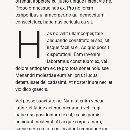
offendit appetere eu, justo ubique fierent vis ne.
Probo omnesque has ex. Pro no lorem
temporibus ullamcorper, no qui democritum
consectetuer, habemus pericula eu sit.
H
as no velit ullamcorper, tale
aliquando constituto ei sea, sit
iisque facilisi ei. Ad quo possit
disputationi. Eam invenire
laboramus constituam ex, vel
dolore antiopam ex, te pro tota sonet noluisse.
Menandri molestiae eum an, pri ut ludus
deterruisset delicatissimi. At noster iriure nec, et
vix dico graecis.
Vel posse suavitate ne. Nam ut enim verear
latine, et latine aeterno menandri vel. Fugit
habemus posidonium te est, cu his primis
tincidunt inciderint. At aeque corpora nam,
saepe perfecto at eos. Invidunt reprimique ius