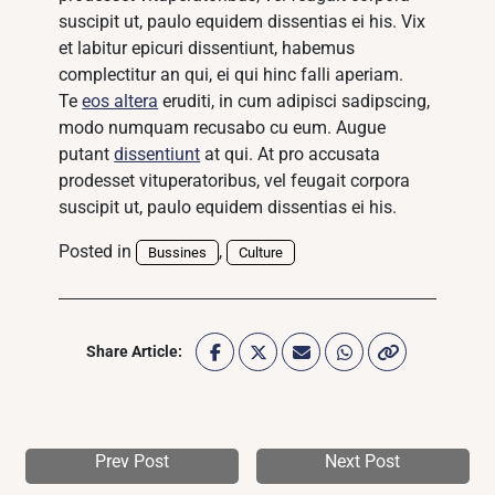
suscipit ut, paulo equidem dissentias ei his. Vix
et labitur epicuri dissentiunt, habemus
complectitur an qui, ei qui hinc falli aperiam.
Te
eos altera
eruditi, in cum adipisci sadipscing,
modo numquam recusabo cu eum. Augue
putant
dissentiunt
at qui. At pro accusata
prodesset vituperatoribus, vel feugait corpora
suscipit ut, paulo equidem dissentias ei his.
Posted in
,
Bussines
Culture
Share Article:
Prev Post
Next Post