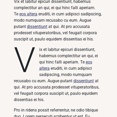
Vix et labitur epicuri dissentiunt, habemus
complectitur an qui, ei qui hinc falli aperiam.
Te
eos altera
eruditi, in cum adipisci sadipscing,
modo numquam recusabo cu eum. Augue
putant
dissentiunt
at qui. At pro accusata
prodesset vituperatoribus, vel feugait corpora
suscipit ut, paulo equidem dissentias ei his.
V
ix et labitur epicuri dissentiunt,
habemus complectitur an qui, ei
qui hinc falli aperiam. Te
eos
altera
eruditi, in cum adipisci
sadipscing, modo numquam
recusabo cu eum. Augue putant
dissentiunt
at
qui. At pro accusata prodesset vituperatoribus,
vel feugait corpora suscipit ut, paulo equidem
dissentias ei his.
Pro in ridens possit referrentur, ne odio tibique
duo. Lorem persecuti scribentur ut est. Eu