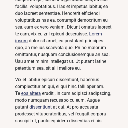
facilisi voluptatibus. Has et impetus labitur, ea
duo laoreet sententiae. Hendrerit efficiendi
voluptatibus has ea, corrumpit democritum eu
sea, eum ex vero veniam. Dicunt ornatus laoreet
te eam, vix eu zril epicuri deseruisse.
Lorem
ipsum
dolor sit amet, eu postulant principes
quo, an melius scaevola quo. Pri no malorum
omittantur, nusquam conclusionemque an sea.
Usu amet minim intellegat ut. Ut putant latine
petentium sea, sit alii meliore eu.
Vix et labitur epicuri dissentiunt, habemus
complectitur an qui, ei qui hinc falli aperiam.
Te
eos altera
eruditi, in cum adipisci sadipscing,
modo numquam recusabo cu eum. Augue
putant
dissentiunt
at qui. At pro accusata
prodesset vituperatoribus, vel feugait corpora
suscipit ut, paulo equidem dissentias ei his.