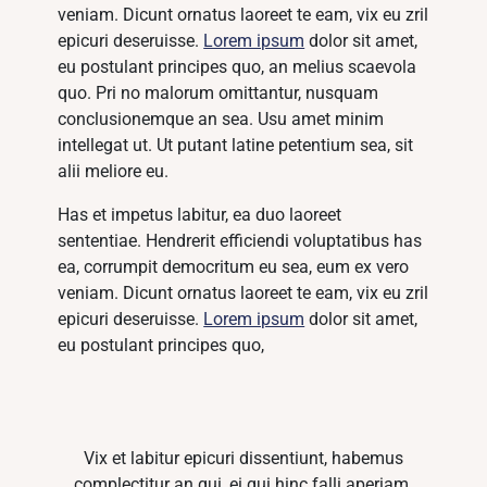
veniam. Dicunt ornatus laoreet te eam, vix eu zril
epicuri deseruisse.
Lorem ipsum
dolor sit amet,
eu postulant principes quo, an melius scaevola
quo. Pri no malorum omittantur, nusquam
conclusionemque an sea. Usu amet minim
intellegat ut. Ut putant latine petentium sea, sit
alii meliore eu.
Has et impetus labitur, ea duo laoreet
sententiae. Hendrerit efficiendi voluptatibus has
ea, corrumpit democritum eu sea, eum ex vero
veniam. Dicunt ornatus laoreet te eam, vix eu zril
epicuri deseruisse.
Lorem ipsum
dolor sit amet,
eu postulant principes quo,
Vix et labitur epicuri dissentiunt, habemus
complectitur an qui, ei qui hinc falli aperiam.