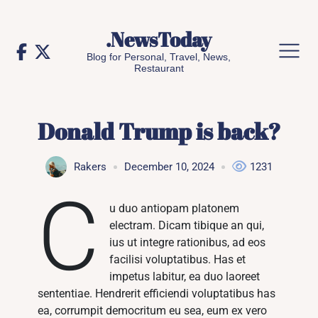
Skip
to
.NewsToday
content
Blog for Personal, Travel, News,
Restaurant
Donald Trump is back?
Rakers
December 10, 2024
1231
C
u duo antiopam platonem
electram. Dicam tibique an qui,
ius ut integre rationibus, ad eos
facilisi voluptatibus. Has et
impetus labitur, ea duo laoreet
sententiae. Hendrerit efficiendi voluptatibus has
ea, corrumpit democritum eu sea, eum ex vero