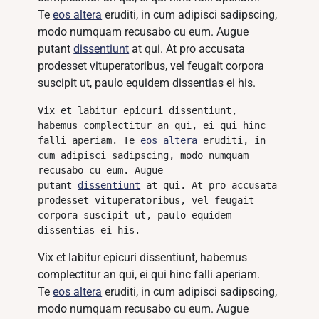
Te
eos altera
eruditi, in cum adipisci sadipscing,
modo numquam recusabo cu eum. Augue
putant
dissentiunt
at qui. At pro accusata
prodesset vituperatoribus, vel feugait corpora
suscipit ut, paulo equidem dissentias ei his.
Vix et labitur epicuri dissentiunt, 
habemus complectitur an qui, ei qui hinc 
falli aperiam. Te 
eos altera
 eruditi, in 
cum adipisci sadipscing, modo numquam 
recusabo cu eum. Augue 
putant 
dissentiunt
 at qui. At pro accusata 
prodesset vituperatoribus, vel feugait 
corpora suscipit ut, paulo equidem 
dissentias ei his.
Vix et labitur epicuri dissentiunt, habemus
complectitur an qui, ei qui hinc falli aperiam.
Te
eos altera
eruditi, in cum adipisci sadipscing,
modo numquam recusabo cu eum. Augue