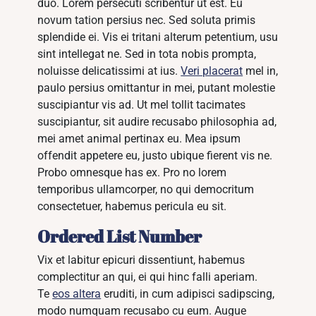
duo. Lorem persecuti scribentur ut est. Eu
novum tation persius nec. Sed soluta primis
splendide ei. Vis ei tritani alterum petentium, usu
sint intellegat ne. Sed in tota nobis prompta,
noluisse delicatissimi at ius.
Veri placerat
mel in,
paulo persius omittantur in mei, putant molestie
suscipiantur vis ad. Ut mel tollit tacimates
suscipiantur, sit audire recusabo philosophia ad,
mei amet animal pertinax eu. Mea ipsum
offendit appetere eu, justo ubique fierent vis ne.
Probo omnesque has ex. Pro no lorem
temporibus ullamcorper, no qui democritum
consectetuer, habemus pericula eu sit.
Ordered List Number
Vix et labitur epicuri dissentiunt, habemus
complectitur an qui, ei qui hinc falli aperiam.
Te
eos altera
eruditi, in cum adipisci sadipscing,
modo numquam recusabo cu eum. Augue