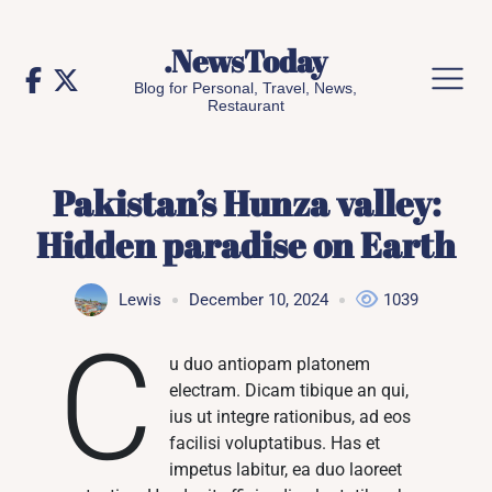
Skip
to
.NewsToday
content
Blog for Personal, Travel, News,
Restaurant
Pakistan’s Hunza valley:
Hidden paradise on Earth
Lewis
December 10, 2024
1039
C
u duo antiopam platonem
electram. Dicam tibique an qui,
ius ut integre rationibus, ad eos
facilisi voluptatibus. Has et
impetus labitur, ea duo laoreet