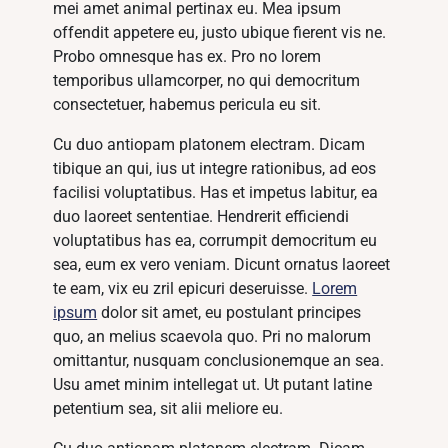
mei amet animal pertinax eu. Mea ipsum
offendit appetere eu, justo ubique fierent vis ne.
Probo omnesque has ex. Pro no lorem
temporibus ullamcorper, no qui democritum
consectetuer, habemus pericula eu sit.
Cu duo antiopam platonem electram. Dicam
tibique an qui, ius ut integre rationibus, ad eos
facilisi voluptatibus. Has et impetus labitur, ea
duo laoreet sententiae. Hendrerit efficiendi
voluptatibus has ea, corrumpit democritum eu
sea, eum ex vero veniam. Dicunt ornatus laoreet
te eam, vix eu zril epicuri deseruisse.
Lorem
ipsum
dolor sit amet, eu postulant principes
quo, an melius scaevola quo. Pri no malorum
omittantur, nusquam conclusionemque an sea.
Usu amet minim intellegat ut. Ut putant latine
petentium sea, sit alii meliore eu.