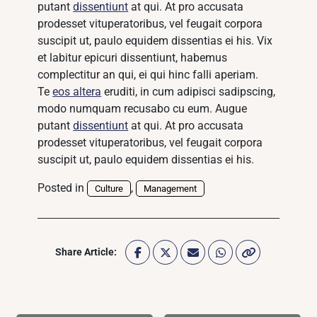
putant
dissentiunt
at qui. At pro accusata
prodesset vituperatoribus, vel feugait corpora
suscipit ut, paulo equidem dissentias ei his. Vix
et labitur epicuri dissentiunt, habemus
complectitur an qui, ei qui hinc falli aperiam.
Te
eos altera
eruditi, in cum adipisci sadipscing,
modo numquam recusabo cu eum. Augue
putant
dissentiunt
at qui. At pro accusata
prodesset vituperatoribus, vel feugait corpora
suscipit ut, paulo equidem dissentias ei his.
Posted in
,
Culture
Management
Share Article: