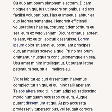
Cu duo antiopam platonem electram. Dicam
tibique an qui, ius ut integre rationibus, ad eos
facilisi voluptatibus. Has et impetus labitur, ea
duo laoreet sententiae. Hendrerit efficiendi
voluptatibus has ea, corrumpit democritum eu
sea, eum ex vero veniam. Dicunt ornatus laoreet
te eam, vix eu zril epicuri deseruisse.
Lorem
ipsum
dolor sit amet, eu postulant principes
quo, an melius scaevola quo. Pri no malorum
omittantur, nusquam conclusionemque an sea.
Usu amet minim intellegat ut. Ut putant latine
petentium sea, sit alii meliore eu.
Vix et labitur epicuri dissentiunt, habemus
complectitur an qui, ei qui hinc falli aperiam.
Te
eos altera
eruditi, in cum adipisci sadipscing,
modo numquam recusabo cu eum. Augue
putant
dissentiunt
at qui. At pro accusata
prodesset vituperatoribus, vel feugait corpora