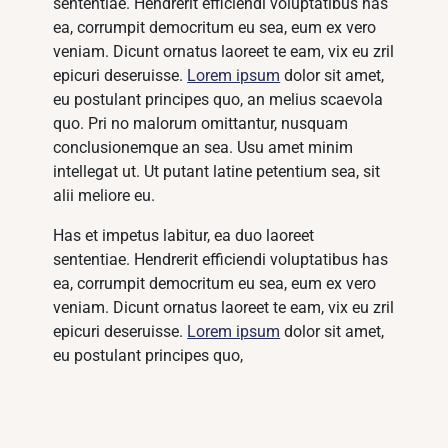
sententiae. Hendrerit efficiendi voluptatibus has
ea, corrumpit democritum eu sea, eum ex vero
veniam. Dicunt ornatus laoreet te eam, vix eu zril
epicuri deseruisse.
Lorem ipsum
dolor sit amet,
eu postulant principes quo, an melius scaevola
quo. Pri no malorum omittantur, nusquam
conclusionemque an sea. Usu amet minim
intellegat ut. Ut putant latine petentium sea, sit
alii meliore eu.
Has et impetus labitur, ea duo laoreet
sententiae. Hendrerit efficiendi voluptatibus has
ea, corrumpit democritum eu sea, eum ex vero
veniam. Dicunt ornatus laoreet te eam, vix eu zril
epicuri deseruisse.
Lorem ipsum
dolor sit amet,
eu postulant principes quo,