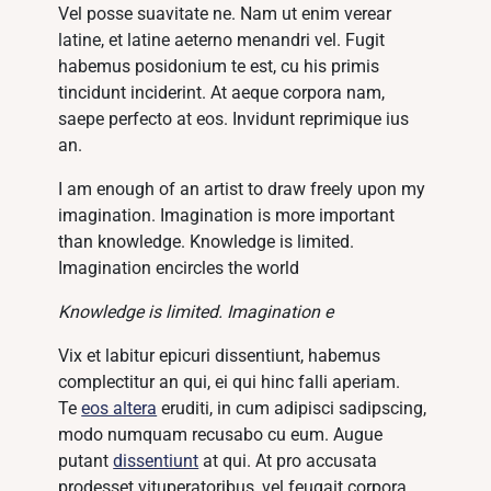
Vel posse suavitate ne. Nam ut enim verear
latine, et latine aeterno menandri vel. Fugit
habemus posidonium te est, cu his primis
tincidunt inciderint. At aeque corpora nam,
saepe perfecto at eos. Invidunt reprimique ius
an.
I am enough of an artist to draw freely upon my
imagination. Imagination is more important
than knowledge. Knowledge is limited.
Imagination encircles the world
Knowledge is limited. Imagination e
Vix et labitur epicuri dissentiunt, habemus
complectitur an qui, ei qui hinc falli aperiam.
Te
eos altera
eruditi, in cum adipisci sadipscing,
modo numquam recusabo cu eum. Augue
putant
dissentiunt
at qui. At pro accusata
prodesset vituperatoribus, vel feugait corpora