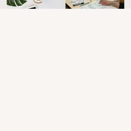
Pascal
Published with WordPress & CRThemes
WordPress Theme by CRThemes