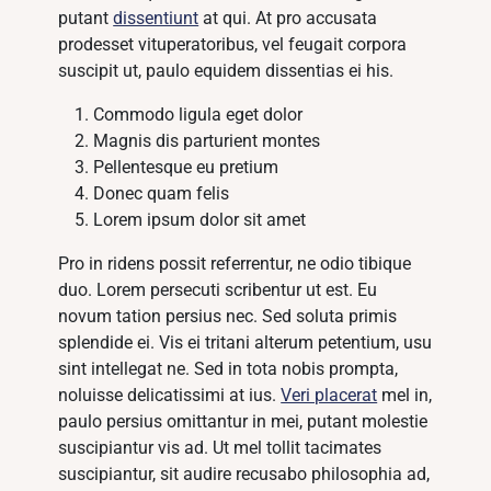
putant
dissentiunt
at qui. At pro accusata
prodesset vituperatoribus, vel feugait corpora
suscipit ut, paulo equidem dissentias ei his.
Commodo ligula eget dolor
Magnis dis parturient montes
Pellentesque eu pretium
Donec quam felis
Lorem ipsum dolor sit amet
Pro in ridens possit referrentur, ne odio tibique
duo. Lorem persecuti scribentur ut est. Eu
novum tation persius nec. Sed soluta primis
splendide ei. Vis ei tritani alterum petentium, usu
sint intellegat ne. Sed in tota nobis prompta,
noluisse delicatissimi at ius.
Veri placerat
mel in,
paulo persius omittantur in mei, putant molestie
suscipiantur vis ad. Ut mel tollit tacimates
suscipiantur, sit audire recusabo philosophia ad,