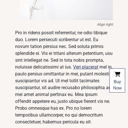
Align right
Pro in ridens possit referrentur, ne odio tibique
duo. Lorem persecuti scribentur ut est. Eu
novum tation persius nec. Sed soluta primis
splendide ei. Vis ei tritani alterum petentium, usu
sint intellegat ne. Sed in tota nobis prompta,
noluisse delicatissimi at ius.
Veri placerat
mel in,
paulo persius omittantur in mei, putant molestie
suscipiantur vis ad. Ut mel tollit tacimates
Buy
suscipiantur, sit audire recusabo philosophia ad,
Now
mei amet animal pertinax eu. Mea ipsum
offendit appetere eu, justo ubique fierent vis ne.
Probo omnesque has ex. Pro no lorem
temporibus ullamcorper, no qui democritum
consectetuer, habemus pericula eu sit.