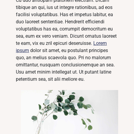
Cu duo antiopam platonem electram. Dicam
tibique an qui, ius ut integre rationibus, ad eos
facilisi voluptatibus. Has et impetus labitur, ea
duo laoreet sententiae. Hendrerit efficiendi
voluptatibus has ea, corrumpit democritum eu
sea, eum ex vero veniam. Dicunt ornatus laoreet
te eam, vix eu zril epicuri deseruisse.
Lorem
ipsum
dolor sit amet, eu postulant principes
quo, an melius scaevola quo. Pri no malorum
omittantur, nusquam conclusionemque an sea.
Usu amet minim intellegat ut. Ut putant latine
petentium sea, sit alii meliore eu.