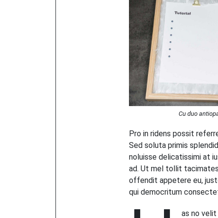
Cu duo antiop
Pro in ridens possit refer
Sed soluta primis splendide
noluisse delicatissimi at i
ad. Ut mel tollit tacimate
offendit appetere eu, jus
qui democritum consectetu
as no velit