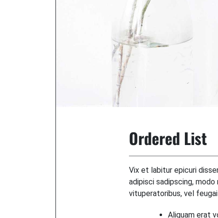
Ordered List
Vix et labitur epicuri diss
adipisci sadipscing, mod
vituperatoribus, vel feugai
Aliquam erat v