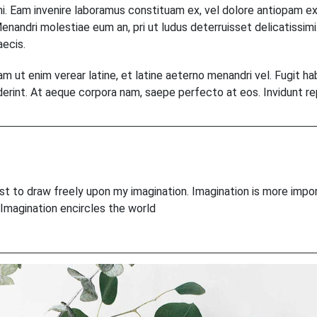
ni. Eam invenire laboramus constituam ex, vel dolore antiopam ex
enandri molestiae eum an, pri ut ludus deterruisset delicatissimi.
aecis.
m ut enim verear latine, et latine aeterno menandri vel. Fugit 
ciderint. At aeque corpora nam, saepe perfecto at eos. Invidunt re
ist to draw freely upon my imagination. Imagination is more imp
 Imagination encircles the world