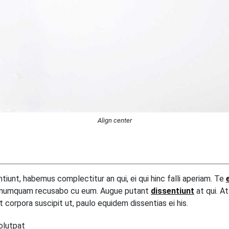
Align center
entiunt, habemus complectitur an qui, ei qui hinc falli aperiam. Te
o numquam recusabo cu eum. Augue putant
dissentiunt
at qui. A
t corpora suscipit ut, paulo equidem dissentias ei his.
olutpat