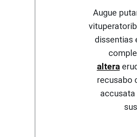
Augue put
vituperatorib
dissentias 
complec
altera
erud
recusabo 
accusata 
sus