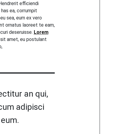
endrerit efficiendi
 has ea, corrumpit
eu sea, eum ex vero
nt ornatus laoreet te eam,
picuri deseruisse.
Lorem
sit amet, eu postulant
o,
ctitur an qui,
 cum adipisci
 eum.