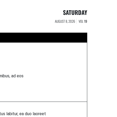
SATURDAY
AUGUST 8, 2026
VOL
19
nibus, ad eos
us labitur, ea duo laoreet