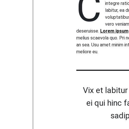
C
integre rati
labitur, ea 
voluptatibu
vero veniam.
deseruisse.
Lorem ipsum
melius scaevola quo. Pri
an sea. Usu amet minim inte
meliore eu.
Vix et labitu
ei qui hinc 
sadi