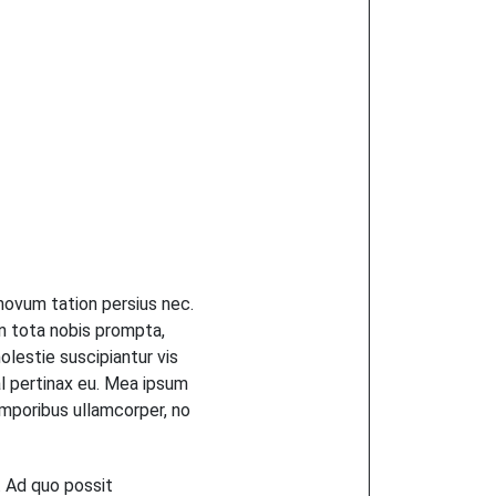
 novum tation persius nec.
 in tota nobis prompta,
olestie suscipiantur vis
al pertinax eu. Mea ipsum
emporibus ullamcorper, no
i. Ad quo possit