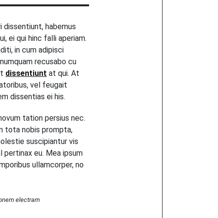
uri dissentiunt, habemus
, ei qui hinc falli aperiam.
diti, in cum adipisci
o numquam recusabo cu
nt
dissentiunt
at qui. At
toribus, vel feugait
m dissentias ei his.
 novum tation persius nec.
 in tota nobis prompta,
olestie suscipiantur vis
al pertinax eu. Mea ipsum
emporibus ullamcorper, no
tonem electram