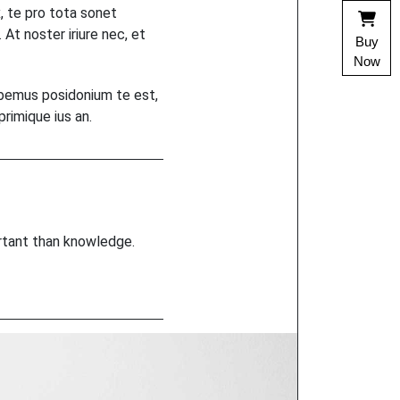
, te pro tota sonet
 At noster iriure nec, et
Buy
Now
habemus posidonium te est,
primique ius an.
ortant than knowledge.