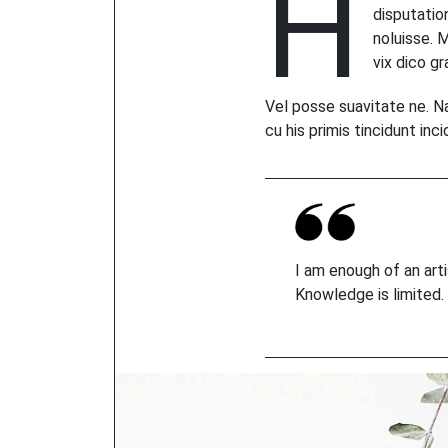
H
disputatio
noluisse. M
vix dico gr
Vel posse suavitate ne. Na
cu his primis tincidunt in
I am enough of an art
Knowledge is limited.