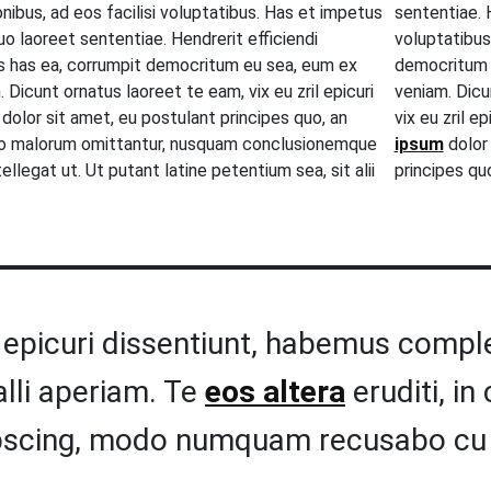
onibus, ad eos facilisi voluptatibus. Has et impetus
sententiae. H
duo laoreet sententiae. Hendrerit efficiendi
voluptatibus
s has ea, corrumpit democritum eu sea, eum ex
democritum 
 Dicunt ornatus laoreet te eam, vix eu zril epicuri
veniam. Dicu
dolor sit amet, eu postulant principes quo, an
vix eu zril e
 no malorum omittantur, nusquam conclusionemque
ipsum
dolor 
llegat ut. Ut putant latine petentium sea, sit alii
principes qu
r epicuri dissentiunt, habemus comple
falli aperiam. Te
eos altera
eruditi, in
pscing, modo numquam recusabo cu