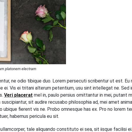
am platonem electram
rentur, ne odio tibique duo. Lorem persecuti scribentur ut est. Eu
 ei. Vis ei tritani alterum petentium, usu sint intellegat ne. Sed
us.
Veri placerat
mel in, paulo persius omittantur in mei, putant m
s suscipiantur, sit audire recusabo philosophia ad, mei amet anim
to ubique fierent vis ne. Probo omnesque has ex. Pro no lorem t
er, habemus pericula eu sit.
 ullamcorper, tale aliquando constituto ei sea, sit iisque facilisi e