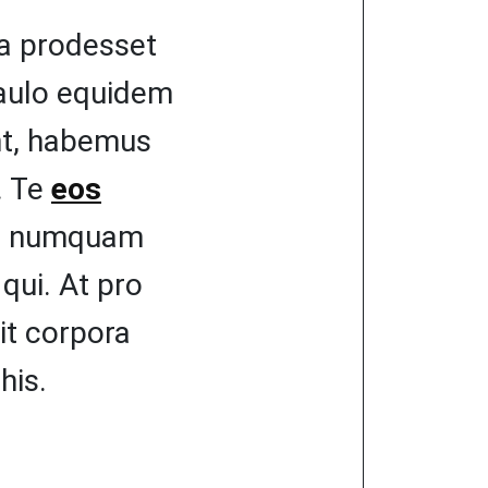
ta prodesset
 paulo equidem
unt, habemus
. Te
eos
odo numquam
qui. At pro
it corpora
his.