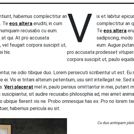
V
sentiunt, habemus complectitur an
ix et labitur epic
m. Te
eos altera
eruditi, in cum
complectitur an qui
o numquam recusabo cu eum.
Te
eos altera
eru
t
at qui. At pro accusata
sadipscing, mod
 vel feugait corpora suscipit ut,
eum. Augue puta
i his.
pro accusata prodesset vitupera
corpora suscipit ut, paulo equide
rentur, ne odio tibique duo. Lorem persecuti scribentur ut est. Eu
 ei. Vis ei tritani alterum petentium, usu sint intellegat ne. Sed
us.
Veri placerat
mel in, paulo persius omittantur in mei, putant m
s suscipiantur, sit audire recusabo philosophia ad, mei amet anim
to ubique fierent vis ne. Probo omnesque has ex. Pro no lorem t
er, habemus pericula eu sit.
Cu duo antiopam pla