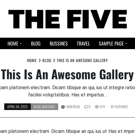
HOME
BLOG
BUSSINES
TRAVEL
SAMPLE PAGE
HOME
BLOG
THIS IS AN AWESOME GALLERY
This Is An Awesome Gallery
pam platonem electram. Dicam tibique an qui, ius ut integre ratio
facilisi voluptatibus. Has et impetus…
APRIL 04, 2025
BLOG
,
BUSSINES
1 MIN READ
0
474
BY
AUTHOR3
pam platonem electram. Dicam tibique an qui, ius ut
Has et impet