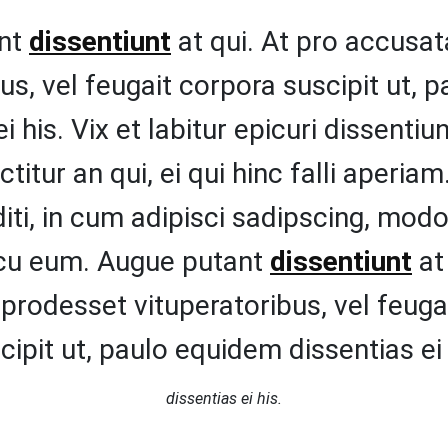
ant
dissentiunt
at qui. At pro accusa
us, vel feugait corpora suscipit ut,
ei his. Vix et labitur epicuri dissenti
titur an qui, ei qui hinc falli aperiam
iti, in cum adipisci sadipscing, m
cu eum. Augue putant
dissentiunt
at 
prodesset vituperatoribus, vel feuga
cipit ut, paulo equidem dissentias ei 
dissentias ei his.