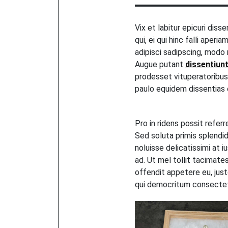
Vix et labitur epicuri dis
qui, ei qui hinc falli aperia
adipisci sadipscing, mod
Augue putant
dissentiun
prodesset vituperatoribus,
paulo equidem dissentias e
Pro in ridens possit refer
Sed soluta primis splendide
noluisse delicatissimi at i
ad. Ut mel tollit tacimate
offendit appetere eu, jus
qui democritum consectetu