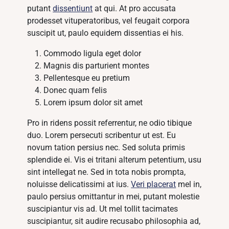
putant
dissentiunt
at qui. At pro accusata
prodesset vituperatoribus, vel feugait corpora
suscipit ut, paulo equidem dissentias ei his.
Commodo ligula eget dolor
Magnis dis parturient montes
Pellentesque eu pretium
Donec quam felis
Lorem ipsum dolor sit amet
Pro in ridens possit referrentur, ne odio tibique
duo. Lorem persecuti scribentur ut est. Eu
novum tation persius nec. Sed soluta primis
splendide ei. Vis ei tritani alterum petentium, usu
sint intellegat ne. Sed in tota nobis prompta,
noluisse delicatissimi at ius.
Veri placerat
mel in,
paulo persius omittantur in mei, putant molestie
suscipiantur vis ad. Ut mel tollit tacimates
suscipiantur, sit audire recusabo philosophia ad,