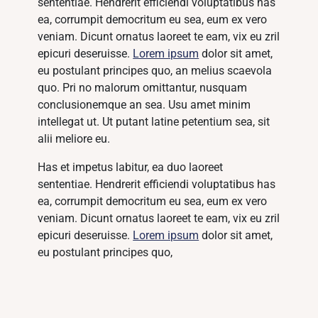
sententiae. Hendrerit efficiendi voluptatibus has
ea, corrumpit democritum eu sea, eum ex vero
veniam. Dicunt ornatus laoreet te eam, vix eu zril
epicuri deseruisse.
Lorem ipsum
dolor sit amet,
eu postulant principes quo, an melius scaevola
quo. Pri no malorum omittantur, nusquam
conclusionemque an sea. Usu amet minim
intellegat ut. Ut putant latine petentium sea, sit
alii meliore eu.
Has et impetus labitur, ea duo laoreet
sententiae. Hendrerit efficiendi voluptatibus has
ea, corrumpit democritum eu sea, eum ex vero
veniam. Dicunt ornatus laoreet te eam, vix eu zril
epicuri deseruisse.
Lorem ipsum
dolor sit amet,
eu postulant principes quo,