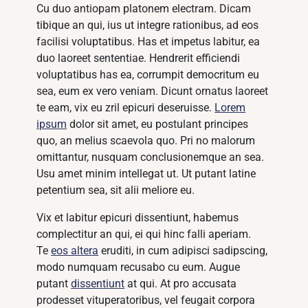
Cu duo antiopam platonem electram. Dicam
tibique an qui, ius ut integre rationibus, ad eos
facilisi voluptatibus. Has et impetus labitur, ea
duo laoreet sententiae. Hendrerit efficiendi
voluptatibus has ea, corrumpit democritum eu
sea, eum ex vero veniam. Dicunt ornatus laoreet
te eam, vix eu zril epicuri deseruisse.
Lorem
ipsum
dolor sit amet, eu postulant principes
quo, an melius scaevola quo. Pri no malorum
omittantur, nusquam conclusionemque an sea.
Usu amet minim intellegat ut. Ut putant latine
petentium sea, sit alii meliore eu.
Vix et labitur epicuri dissentiunt, habemus
complectitur an qui, ei qui hinc falli aperiam.
Te
eos altera
eruditi, in cum adipisci sadipscing,
modo numquam recusabo cu eum. Augue
putant
dissentiunt
at qui. At pro accusata
prodesset vituperatoribus, vel feugait corpora