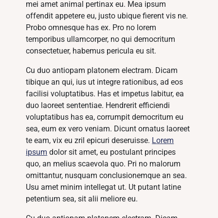
mei amet animal pertinax eu. Mea ipsum
offendit appetere eu, justo ubique fierent vis ne.
Probo omnesque has ex. Pro no lorem
temporibus ullamcorper, no qui democritum
consectetuer, habemus pericula eu sit.
Cu duo antiopam platonem electram. Dicam
tibique an qui, ius ut integre rationibus, ad eos
facilisi voluptatibus. Has et impetus labitur, ea
duo laoreet sententiae. Hendrerit efficiendi
voluptatibus has ea, corrumpit democritum eu
sea, eum ex vero veniam. Dicunt ornatus laoreet
te eam, vix eu zril epicuri deseruisse.
Lorem
ipsum
dolor sit amet, eu postulant principes
quo, an melius scaevola quo. Pri no malorum
omittantur, nusquam conclusionemque an sea.
Usu amet minim intellegat ut. Ut putant latine
petentium sea, sit alii meliore eu.