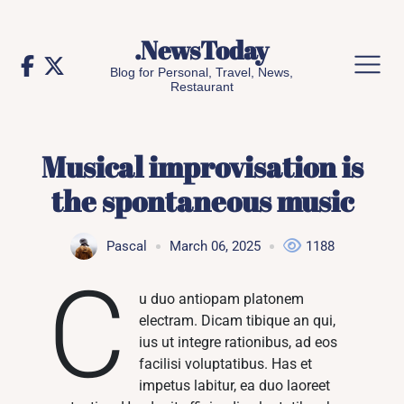
Skip
to
.NewsToday
content
Blog for Personal, Travel, News,
Restaurant
Musical improvisation is
the spontaneous music
Pascal
March 06, 2025
1188
C
u duo antiopam platonem
electram. Dicam tibique an qui,
ius ut integre rationibus, ad eos
facilisi voluptatibus. Has et
impetus labitur, ea duo laoreet