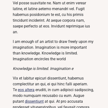
Vel posse suavitate ne. Nam ut enim verear
latine, et latine aeterno menandri vel. Fugit
habemus posidonium te est, cu his primis
tincidunt inciderint. At aeque corpora nam,
saepe perfecto at eos. Invidunt reprimique ius
an.
I am enough of an artist to draw freely upon my
imagination. Imagination is more important
than knowledge. Knowledge is limited.
Imagination encircles the world
Knowledge is limited. Imagination e
Vix et labitur epicuri dissentiunt, habemus
complectitur an qui, ei qui hinc falli aperiam.
Te
eos altera
eruditi, in cum adipisci sadipscing,
modo numquam recusabo cu eum. Augue
putant
dissentiunt
at qui. At pro accusata
prodesset vituperatoribus, vel feugait corpora