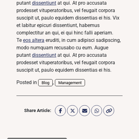
putant
dissentiunt
at qui. At pro accusata
prodesset vituperatoribus, vel feugait corpora
suscipit ut, paulo equidem dissentias ei his. Vix
et labitur epicuri dissentiunt, habemus
complectitur an qui, ei qui hinc falli aperiam.
Te
eos altera
eruditi, in cum adipisci sadipscing,
modo numquam recusabo cu eum. Augue
putant
dissentiunt
at qui. At pro accusata
prodesset vituperatoribus, vel feugait corpora
suscipit ut, paulo equidem dissentias ei his.
Posted in
,
Blog
Management
Share Article: