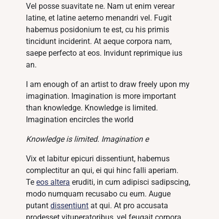
Vel posse suavitate ne. Nam ut enim verear
latine, et latine aeterno menandri vel. Fugit
habemus posidonium te est, cu his primis
tincidunt inciderint. At aeque corpora nam,
saepe perfecto at eos. Invidunt reprimique ius
an.
I am enough of an artist to draw freely upon my
imagination. Imagination is more important
than knowledge. Knowledge is limited.
Imagination encircles the world
Knowledge is limited. Imagination e
Vix et labitur epicuri dissentiunt, habemus
complectitur an qui, ei qui hinc falli aperiam.
Te
eos altera
eruditi, in cum adipisci sadipscing,
modo numquam recusabo cu eum. Augue
putant
dissentiunt
at qui. At pro accusata
prodesset vituperatoribus, vel feugait corpora