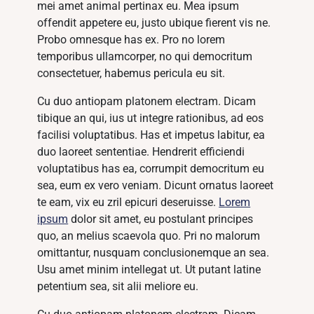
mei amet animal pertinax eu. Mea ipsum
offendit appetere eu, justo ubique fierent vis ne.
Probo omnesque has ex. Pro no lorem
temporibus ullamcorper, no qui democritum
consectetuer, habemus pericula eu sit.
Cu duo antiopam platonem electram. Dicam
tibique an qui, ius ut integre rationibus, ad eos
facilisi voluptatibus. Has et impetus labitur, ea
duo laoreet sententiae. Hendrerit efficiendi
voluptatibus has ea, corrumpit democritum eu
sea, eum ex vero veniam. Dicunt ornatus laoreet
te eam, vix eu zril epicuri deseruisse.
Lorem
ipsum
dolor sit amet, eu postulant principes
quo, an melius scaevola quo. Pri no malorum
omittantur, nusquam conclusionemque an sea.
Usu amet minim intellegat ut. Ut putant latine
petentium sea, sit alii meliore eu.