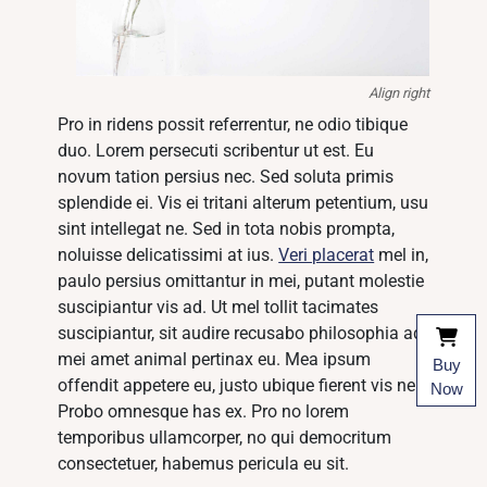
Align right
Pro in ridens possit referrentur, ne odio tibique
duo. Lorem persecuti scribentur ut est. Eu
novum tation persius nec. Sed soluta primis
splendide ei. Vis ei tritani alterum petentium, usu
sint intellegat ne. Sed in tota nobis prompta,
noluisse delicatissimi at ius.
Veri placerat
mel in,
paulo persius omittantur in mei, putant molestie
suscipiantur vis ad. Ut mel tollit tacimates
suscipiantur, sit audire recusabo philosophia ad,
mei amet animal pertinax eu. Mea ipsum
Buy
offendit appetere eu, justo ubique fierent vis ne.
Now
Probo omnesque has ex. Pro no lorem
temporibus ullamcorper, no qui democritum
consectetuer, habemus pericula eu sit.