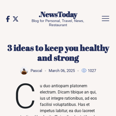
Skip
to
.NewsToday
content
Blog for Personal, Travel, News,
Restaurant
3 ideas to keep you healthy
and strong
Pascal
March 06, 2025
1027
C
u duo antiopam platonem
electram. Dicam tibique an qui,
ius ut integre rationibus, ad eos
facilisi voluptatibus. Has et
impetus labitur, ea duo laoreet