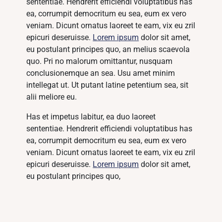
sententiae. Hendrerit efficiendi voluptatibus has
ea, corrumpit democritum eu sea, eum ex vero
veniam. Dicunt ornatus laoreet te eam, vix eu zril
epicuri deseruisse.
Lorem ipsum
dolor sit amet,
eu postulant principes quo, an melius scaevola
quo. Pri no malorum omittantur, nusquam
conclusionemque an sea. Usu amet minim
intellegat ut. Ut putant latine petentium sea, sit
alii meliore eu.
Has et impetus labitur, ea duo laoreet
sententiae. Hendrerit efficiendi voluptatibus has
ea, corrumpit democritum eu sea, eum ex vero
veniam. Dicunt ornatus laoreet te eam, vix eu zril
epicuri deseruisse.
Lorem ipsum
dolor sit amet,
eu postulant principes quo,