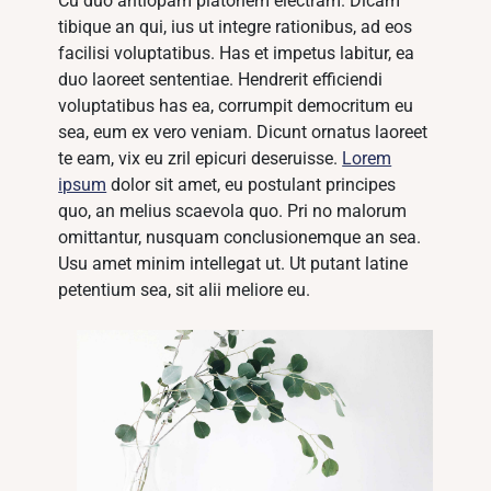
Cu duo antiopam platonem electram. Dicam
tibique an qui, ius ut integre rationibus, ad eos
facilisi voluptatibus. Has et impetus labitur, ea
duo laoreet sententiae. Hendrerit efficiendi
voluptatibus has ea, corrumpit democritum eu
sea, eum ex vero veniam. Dicunt ornatus laoreet
te eam, vix eu zril epicuri deseruisse.
Lorem
ipsum
dolor sit amet, eu postulant principes
quo, an melius scaevola quo. Pri no malorum
omittantur, nusquam conclusionemque an sea.
Usu amet minim intellegat ut. Ut putant latine
petentium sea, sit alii meliore eu.