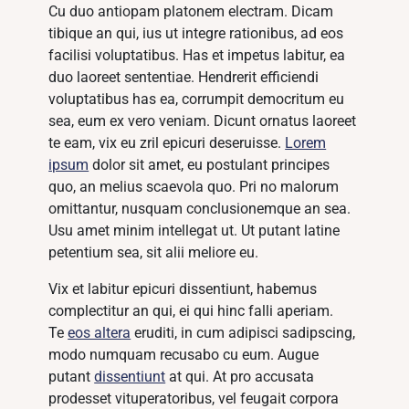
Cu duo antiopam platonem electram. Dicam
tibique an qui, ius ut integre rationibus, ad eos
facilisi voluptatibus. Has et impetus labitur, ea
duo laoreet sententiae. Hendrerit efficiendi
voluptatibus has ea, corrumpit democritum eu
sea, eum ex vero veniam. Dicunt ornatus laoreet
te eam, vix eu zril epicuri deseruisse.
Lorem
ipsum
dolor sit amet, eu postulant principes
quo, an melius scaevola quo. Pri no malorum
omittantur, nusquam conclusionemque an sea.
Usu amet minim intellegat ut. Ut putant latine
petentium sea, sit alii meliore eu.
Vix et labitur epicuri dissentiunt, habemus
complectitur an qui, ei qui hinc falli aperiam.
Te
eos altera
eruditi, in cum adipisci sadipscing,
modo numquam recusabo cu eum. Augue
putant
dissentiunt
at qui. At pro accusata
prodesset vituperatoribus, vel feugait corpora