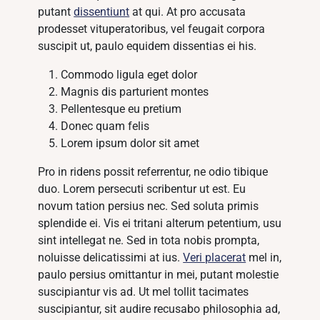
putant
dissentiunt
at qui. At pro accusata
prodesset vituperatoribus, vel feugait corpora
suscipit ut, paulo equidem dissentias ei his.
Commodo ligula eget dolor
Magnis dis parturient montes
Pellentesque eu pretium
Donec quam felis
Lorem ipsum dolor sit amet
Pro in ridens possit referrentur, ne odio tibique
duo. Lorem persecuti scribentur ut est. Eu
novum tation persius nec. Sed soluta primis
splendide ei. Vis ei tritani alterum petentium, usu
sint intellegat ne. Sed in tota nobis prompta,
noluisse delicatissimi at ius.
Veri placerat
mel in,
paulo persius omittantur in mei, putant molestie
suscipiantur vis ad. Ut mel tollit tacimates
suscipiantur, sit audire recusabo philosophia ad,