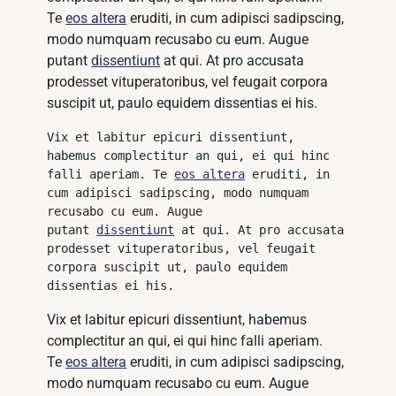
Te
eos altera
eruditi, in cum adipisci sadipscing,
modo numquam recusabo cu eum. Augue
putant
dissentiunt
at qui. At pro accusata
prodesset vituperatoribus, vel feugait corpora
suscipit ut, paulo equidem dissentias ei his.
Vix et labitur epicuri dissentiunt, 
habemus complectitur an qui, ei qui hinc 
falli aperiam. Te 
eos altera
 eruditi, in 
cum adipisci sadipscing, modo numquam 
recusabo cu eum. Augue 
putant 
dissentiunt
 at qui. At pro accusata 
prodesset vituperatoribus, vel feugait 
corpora suscipit ut, paulo equidem 
dissentias ei his.
Vix et labitur epicuri dissentiunt, habemus
complectitur an qui, ei qui hinc falli aperiam.
Te
eos altera
eruditi, in cum adipisci sadipscing,
modo numquam recusabo cu eum. Augue