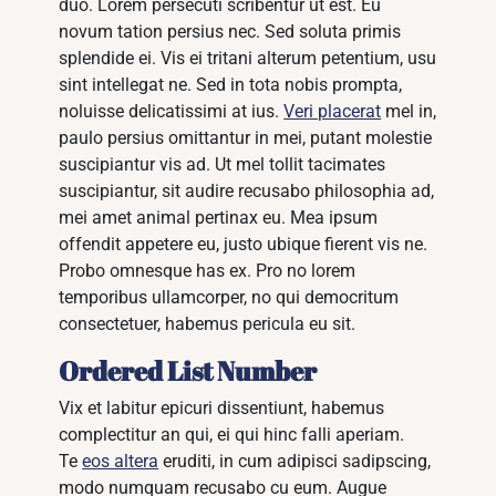
duo. Lorem persecuti scribentur ut est. Eu
novum tation persius nec. Sed soluta primis
splendide ei. Vis ei tritani alterum petentium, usu
sint intellegat ne. Sed in tota nobis prompta,
noluisse delicatissimi at ius.
Veri placerat
mel in,
paulo persius omittantur in mei, putant molestie
suscipiantur vis ad. Ut mel tollit tacimates
suscipiantur, sit audire recusabo philosophia ad,
mei amet animal pertinax eu. Mea ipsum
offendit appetere eu, justo ubique fierent vis ne.
Probo omnesque has ex. Pro no lorem
temporibus ullamcorper, no qui democritum
consectetuer, habemus pericula eu sit.
Ordered List Number
Vix et labitur epicuri dissentiunt, habemus
complectitur an qui, ei qui hinc falli aperiam.
Te
eos altera
eruditi, in cum adipisci sadipscing,
modo numquam recusabo cu eum. Augue