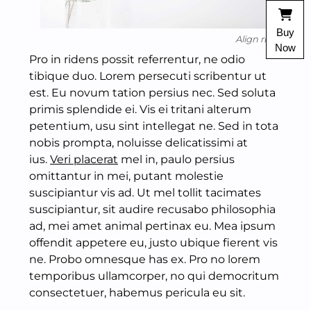
Buy
Align right
Now
Pro in ridens possit referrentur, ne odio
tibique duo. Lorem persecuti scribentur ut
est. Eu novum tation persius nec. Sed soluta
primis splendide ei. Vis ei tritani alterum
petentium, usu sint intellegat ne. Sed in tota
nobis prompta, noluisse delicatissimi at
ius.
Veri placerat
mel in, paulo persius
omittantur in mei, putant molestie
suscipiantur vis ad. Ut mel tollit tacimates
suscipiantur, sit audire recusabo philosophia
ad, mei amet animal pertinax eu. Mea ipsum
offendit appetere eu, justo ubique fierent vis
ne. Probo omnesque has ex. Pro no lorem
temporibus ullamcorper, no qui democritum
consectetuer, habemus pericula eu sit.