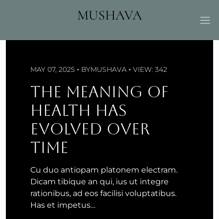
Skip
MUSHAVA
to
content
MAY 07, 2025
BY
MUSHAVA
VIEW: 342
THE MEANING OF
HEALTH HAS
EVOLVED OVER
TIME
Cu duo antiopam platonem electram.
Dicam tibique an qui, ius ut integre
rationibus, ad eos facilisi voluptatibus.
Has et impetus…