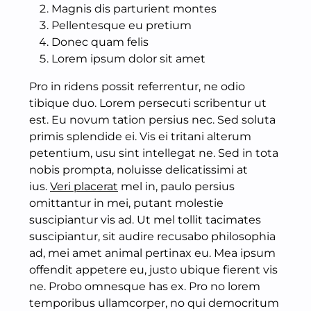
Magnis dis parturient montes
Pellentesque eu pretium
Donec quam felis
Lorem ipsum dolor sit amet
Pro in ridens possit referrentur, ne odio
tibique duo. Lorem persecuti scribentur ut
est. Eu novum tation persius nec. Sed soluta
primis splendide ei. Vis ei tritani alterum
petentium, usu sint intellegat ne. Sed in tota
nobis prompta, noluisse delicatissimi at
ius.
Veri placerat
mel in, paulo persius
omittantur in mei, putant molestie
suscipiantur vis ad. Ut mel tollit tacimates
suscipiantur, sit audire recusabo philosophia
ad, mei amet animal pertinax eu. Mea ipsum
offendit appetere eu, justo ubique fierent vis
ne. Probo omnesque has ex. Pro no lorem
temporibus ullamcorper, no qui democritum