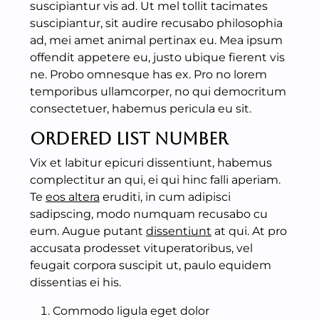
suscipiantur vis ad. Ut mel tollit tacimates
suscipiantur, sit audire recusabo philosophia
ad, mei amet animal pertinax eu. Mea ipsum
offendit appetere eu, justo ubique fierent vis
ne. Probo omnesque has ex. Pro no lorem
temporibus ullamcorper, no qui democritum
consectetuer, habemus pericula eu sit.
Ordered List Number
Vix et labitur epicuri dissentiunt, habemus
complectitur an qui, ei qui hinc falli aperiam.
Te
eos altera
eruditi, in cum adipisci
sadipscing, modo numquam recusabo cu
eum. Augue putant
dissentiunt
at qui. At pro
accusata prodesset vituperatoribus, vel
feugait corpora suscipit ut, paulo equidem
dissentias ei his.
Commodo ligula eget dolor