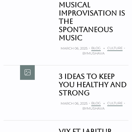
Musical
improvisation is
the
spontaneous
music
BLOG
CULTURE
MARCH 06, 2025
+
BY
MUSHAVA
3 ideas to keep
you healthy and
strong
BLOG
CULTURE
MARCH 06, 2025
+
BY
MUSHAVA
Vix et labitur