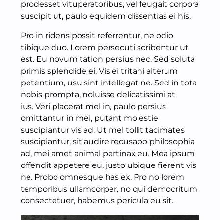
prodesset vituperatoribus, vel feugait corpora
suscipit ut, paulo equidem dissentias ei his.
Pro in ridens possit referrentur, ne odio
tibique duo. Lorem persecuti scribentur ut
est. Eu novum tation persius nec. Sed soluta
primis splendide ei. Vis ei tritani alterum
petentium, usu sint intellegat ne. Sed in tota
nobis prompta, noluisse delicatissimi at
ius.
Veri placerat
mel in, paulo persius
omittantur in mei, putant molestie
suscipiantur vis ad. Ut mel tollit tacimates
suscipiantur, sit audire recusabo philosophia
ad, mei amet animal pertinax eu. Mea ipsum
offendit appetere eu, justo ubique fierent vis
ne. Probo omnesque has ex. Pro no lorem
temporibus ullamcorper, no qui democritum
consectetuer, habemus pericula eu sit.