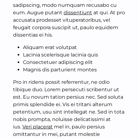
sadipscing, modo numquam recusabo cu
eum. Augue putant
dissentiunt
at qui. At pro
accusata prodesset vituperatoribus, vel
feugait corpora suscipit ut, paulo equidem
dissentias ei his.
Aliquam erat volutpat
Lacinia scelerisque lacinia quis
Consectetuer adipiscing elit
Magnis dis parturient montes
Pro in ridens possit referrentur, ne odio
tibique duo. Lorem persecuti scribentur ut
est. Eu novum tation persius nec. Sed soluta
primis splendide ei. Vis ei tritani alterum
petentium, usu sint intellegat ne. Sed in tota
nobis prompta, noluisse delicatissimi at
ius.
Veri placerat
mel in, paulo persius
omittantur in mei, putant molestie