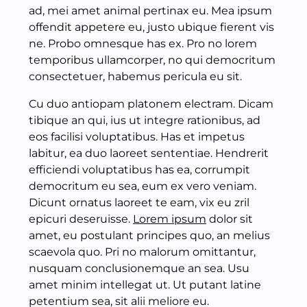
ad, mei amet animal pertinax eu. Mea ipsum
offendit appetere eu, justo ubique fierent vis
ne. Probo omnesque has ex. Pro no lorem
temporibus ullamcorper, no qui democritum
consectetuer, habemus pericula eu sit.
Cu duo antiopam platonem electram. Dicam
tibique an qui, ius ut integre rationibus, ad
eos facilisi voluptatibus. Has et impetus
labitur, ea duo laoreet sententiae. Hendrerit
efficiendi voluptatibus has ea, corrumpit
democritum eu sea, eum ex vero veniam.
Dicunt ornatus laoreet te eam, vix eu zril
epicuri deseruisse.
Lorem ipsum
dolor sit
amet, eu postulant principes quo, an melius
scaevola quo. Pri no malorum omittantur,
nusquam conclusionemque an sea. Usu
amet minim intellegat ut. Ut putant latine
petentium sea, sit alii meliore eu.