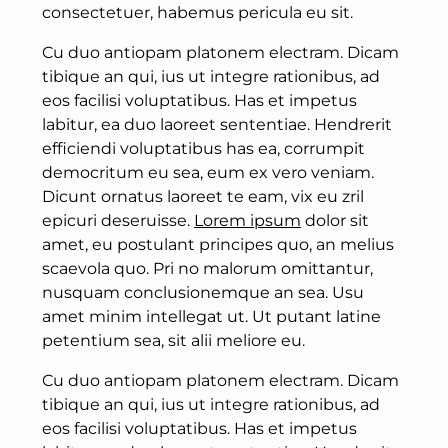
consectetuer, habemus pericula eu sit.
Cu duo antiopam platonem electram. Dicam
tibique an qui, ius ut integre rationibus, ad
eos facilisi voluptatibus. Has et impetus
labitur, ea duo laoreet sententiae. Hendrerit
efficiendi voluptatibus has ea, corrumpit
democritum eu sea, eum ex vero veniam.
Dicunt ornatus laoreet te eam, vix eu zril
epicuri deseruisse.
Lorem ipsum
dolor sit
amet, eu postulant principes quo, an melius
scaevola quo. Pri no malorum omittantur,
nusquam conclusionemque an sea. Usu
amet minim intellegat ut. Ut putant latine
petentium sea, sit alii meliore eu.
Cu duo antiopam platonem electram. Dicam
tibique an qui, ius ut integre rationibus, ad
eos facilisi voluptatibus. Has et impetus