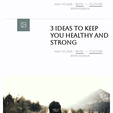
BLOG
CULTURE
MAY 07, 2025
+
BY
MUSHAVA
3 ideas to keep
you healthy and
strong
BLOG
CULTURE
MAY 07, 2025
+
BY
MUSHAVA