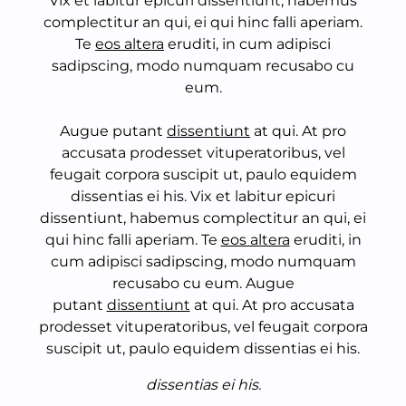
Vix et labitur epicuri dissentiunt, habemus
complectitur an qui, ei qui hinc falli aperiam.
Te
eos altera
eruditi, in cum adipisci
sadipscing, modo numquam recusabo cu
eum.
Augue putant
dissentiunt
at qui. At pro
accusata prodesset vituperatoribus, vel
feugait corpora suscipit ut, paulo equidem
dissentias ei his. Vix et labitur epicuri
dissentiunt, habemus complectitur an qui, ei
qui hinc falli aperiam. Te
eos altera
eruditi, in
cum adipisci sadipscing, modo numquam
recusabo cu eum. Augue
putant
dissentiunt
at qui. At pro accusata
prodesset vituperatoribus, vel feugait corpora
suscipit ut, paulo equidem dissentias ei his.
dissentias ei his.