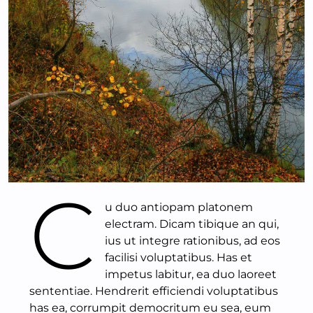
C
u duo antiopam platonem
electram. Dicam tibique an qui,
ius ut integre rationibus, ad eos
facilisi voluptatibus. Has et
impetus labitur, ea duo laoreet
sententiae. Hendrerit efficiendi voluptatibus
has ea, corrumpit democritum eu sea, eum