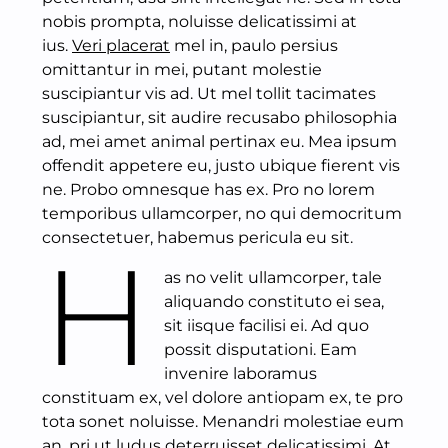
nobis prompta, noluisse delicatissimi at
ius.
Veri placerat
mel in, paulo persius
omittantur in mei, putant molestie
suscipiantur vis ad. Ut mel tollit tacimates
suscipiantur, sit audire recusabo philosophia
ad, mei amet animal pertinax eu. Mea ipsum
offendit appetere eu, justo ubique fierent vis
ne. Probo omnesque has ex. Pro no lorem
temporibus ullamcorper, no qui democritum
consectetuer, habemus pericula eu sit.
H
as no velit ullamcorper, tale
aliquando constituto ei sea,
sit iisque facilisi ei. Ad quo
possit disputationi. Eam
invenire laboramus
constituam ex, vel dolore antiopam ex, te pro
tota sonet noluisse. Menandri molestiae eum
an, pri ut ludus deterruisset delicatissimi. At