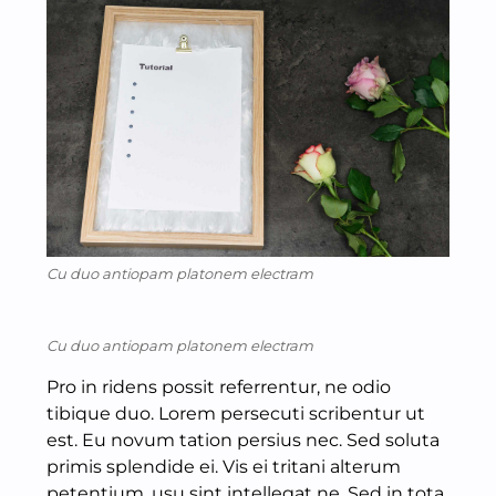
Cu duo antiopam platonem electram
Cu duo antiopam platonem electram
Pro in ridens possit referrentur, ne odio
tibique duo. Lorem persecuti scribentur ut
est. Eu novum tation persius nec. Sed soluta
primis splendide ei. Vis ei tritani alterum
petentium, usu sint intellegat ne. Sed in tota