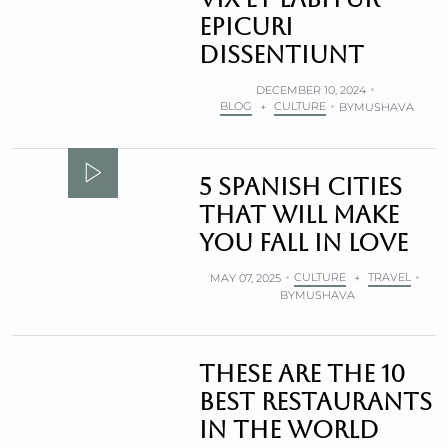
epicuri
dissentiunt
DECEMBER 10, 2024
BLOG
CULTURE
+
BY
MUSHAVA
5 Spanish Cities
that will make
you fall in Love
CULTURE
TRAVEL
MAY 07, 2025
+
BY
MUSHAVA
These Are The 10
Best Restaurants
in The World