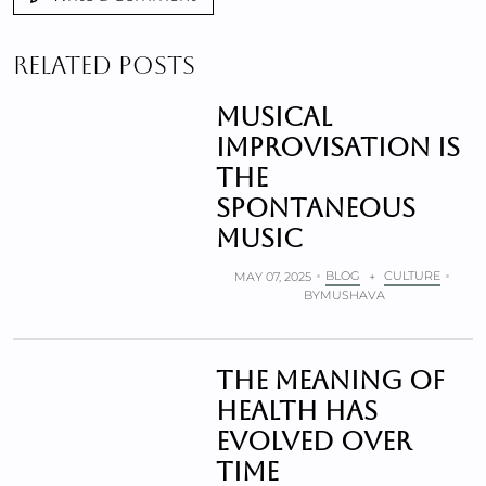
RELATED POSTS
Musical
improvisation is
the
spontaneous
music
BLOG
CULTURE
MAY 07, 2025
+
BY
MUSHAVA
The meaning of
health has
evolved over
time