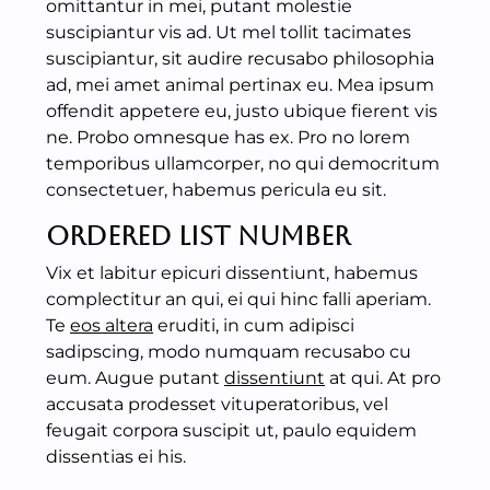
omittantur in mei, putant molestie
suscipiantur vis ad. Ut mel tollit tacimates
suscipiantur, sit audire recusabo philosophia
ad, mei amet animal pertinax eu. Mea ipsum
offendit appetere eu, justo ubique fierent vis
ne. Probo omnesque has ex. Pro no lorem
temporibus ullamcorper, no qui democritum
consectetuer, habemus pericula eu sit.
Ordered List Number
Vix et labitur epicuri dissentiunt, habemus
complectitur an qui, ei qui hinc falli aperiam.
Te
eos altera
eruditi, in cum adipisci
sadipscing, modo numquam recusabo cu
eum. Augue putant
dissentiunt
at qui. At pro
accusata prodesset vituperatoribus, vel
feugait corpora suscipit ut, paulo equidem
dissentias ei his.