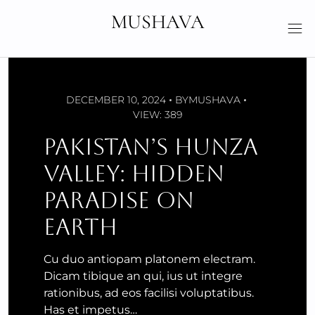
Skip
MUSHAVA
to
content
DECEMBER 10, 2024
BY
MUSHAVA
VIEW: 389
PAKISTAN’S HUNZA
VALLEY: HIDDEN
PARADISE ON
EARTH
Cu duo antiopam platonem electram.
Dicam tibique an qui, ius ut integre
rationibus, ad eos facilisi voluptatibus.
Has et impetus…