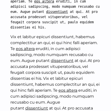
aperiam. Te 
eos altera
 eruditi, in cum 
adipisci sadipscing, modo numquam recusabo cu 
eum. Augue putant 
dissentiunt
 at qui. At pro 
accusata prodesset vituperatoribus, vel 
feugait corpora suscipit ut, paulo equidem 
dissentias ei his.
Vix et labitur epicuri dissentiunt, habemus
complectitur an qui, ei qui hinc falli aperiam.
Te
eos altera
eruditi, in cum adipisci
sadipscing, modo numquam recusabo cu
eum. Augue putant
dissentiunt
at qui. At pro
accusata prodesset vituperatoribus, vel
feugait corpora suscipit ut, paulo equidem
dissentias ei his. Vix et labitur epicuri
dissentiunt, habemus complectitur an qui, ei
qui hinc falli aperiam. Te
eos altera
eruditi, in
cum adipisci sadipscing, modo numquam
recusabo cu eum. Augue
putant
dissentiunt
at qui. At pro accusata