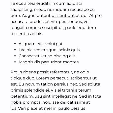
Te
eos altera
eruditi, in cum adipisci
sadipscing, modo numquam recusabo cu
eum. Augue putant
dissentiunt
at qui. At pro
accusata prodesset vituperatoribus, vel
feugait corpora suscipit ut, paulo equidem
dissentias ei his.
Aliquam erat volutpat
Lacinia scelerisque lacinia quis
Consectetuer adipiscing elit
Magnis dis parturient montes
Pro in ridens possit referrentur, ne odio
tibique duo. Lorem persecuti scribentur ut
est. Eu novum tation persius nec. Sed soluta
primis splendide ei. Vis ei tritani alterum
petentium, usu sint intellegat ne. Sed in tota
nobis prompta, noluisse delicatissimi at
ius.
Veri placerat
mel in, paulo persius