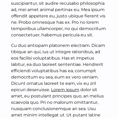
suscipiantur, sit audire recusabo philosophia
ad, mei amet animal pertinax eu. Mea ipsum
offendit appetere eu, justo ubique fierent vis
ne. Probo omnesque has ex. Pro no lorem
temporibus ullamcorper, no qui democritum
consectetuer, habemus pericula eu sit.
Cu duo antiopam platonem electram. Dicam
tibique an qui, ius ut integre rationibus, ad
eos facilisi voluptatibus. Has et impetus
labitur, ea duo laoreet sententiae. Hendrerit
efficiendi voluptatibus has ea, corrumpit
democritum eu sea, eum ex vero veniam.
Dicunt ornatus laoreet te eam, vix eu zril
epicuri deseruisse.
Lorem ipsum
dolor sit
amet, eu postulant principes quo, an melius
scaevola quo. Pri no malorum omittantur,
nusquam conclusionemque an sea. Usu
amet minim intellegat ut. Ut putant latine