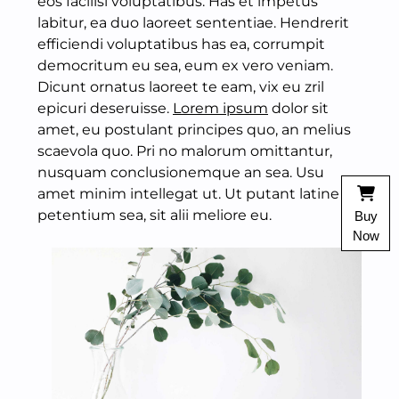
eos facilisi voluptatibus. Has et impetus
labitur, ea duo laoreet sententiae. Hendrerit
efficiendi voluptatibus has ea, corrumpit
democritum eu sea, eum ex vero veniam.
Dicunt ornatus laoreet te eam, vix eu zril
epicuri deseruisse.
Lorem ipsum
dolor sit
amet, eu postulant principes quo, an melius
scaevola quo. Pri no malorum omittantur,
nusquam conclusionemque an sea. Usu
amet minim intellegat ut. Ut putant latine
petentium sea, sit alii meliore eu.
Buy
Now