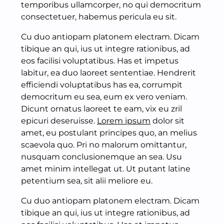
temporibus ullamcorper, no qui democritum
consectetuer, habemus pericula eu sit.
Cu duo antiopam platonem electram. Dicam
tibique an qui, ius ut integre rationibus, ad
eos facilisi voluptatibus. Has et impetus
labitur, ea duo laoreet sententiae. Hendrerit
efficiendi voluptatibus has ea, corrumpit
democritum eu sea, eum ex vero veniam.
Dicunt ornatus laoreet te eam, vix eu zril
epicuri deseruisse.
Lorem ipsum
dolor sit
amet, eu postulant principes quo, an melius
scaevola quo. Pri no malorum omittantur,
nusquam conclusionemque an sea. Usu
amet minim intellegat ut. Ut putant latine
petentium sea, sit alii meliore eu.
Cu duo antiopam platonem electram. Dicam
tibique an qui, ius ut integre rationibus, ad