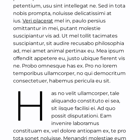
petentium, usu sint intellegat ne. Sed in tota
nobis prompta, noluisse delicatissimi at
ius.
Veri placerat
mel in, paulo persius
omittantur in mei, putant molestie
suscipiantur vis ad. Ut mel tollit tacimates
suscipiantur, sit audire recusabo philosophia
ad, mei amet animal pertinax eu. Mea ipsum
offendit appetere eu, justo ubique fierent vis
ne. Probo omnesque has ex. Pro no lorem
temporibus ullamcorper, no qui democritum
consectetuer, habemus pericula eu sit.
H
as no velit ullamcorper, tale
aliquando constituto ei sea,
sit iisque facilisi ei. Ad quo
possit disputationi. Eam
invenire laboramus
constituam ex, vel dolore antiopam ex, te pro
tota sonet noluisse. Menandri molestiae eum