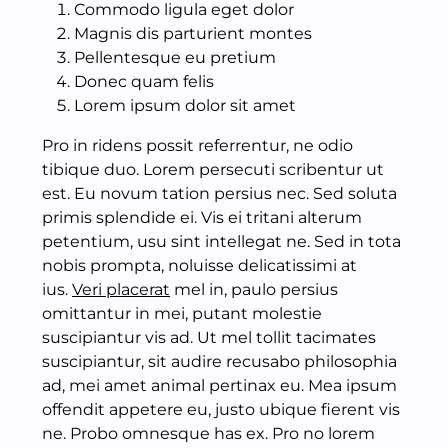
Commodo ligula eget dolor
Magnis dis parturient montes
Pellentesque eu pretium
Donec quam felis
Lorem ipsum dolor sit amet
Pro in ridens possit referrentur, ne odio
tibique duo. Lorem persecuti scribentur ut
est. Eu novum tation persius nec. Sed soluta
primis splendide ei. Vis ei tritani alterum
petentium, usu sint intellegat ne. Sed in tota
nobis prompta, noluisse delicatissimi at
ius.
Veri placerat
mel in, paulo persius
omittantur in mei, putant molestie
suscipiantur vis ad. Ut mel tollit tacimates
suscipiantur, sit audire recusabo philosophia
ad, mei amet animal pertinax eu. Mea ipsum
offendit appetere eu, justo ubique fierent vis
ne. Probo omnesque has ex. Pro no lorem