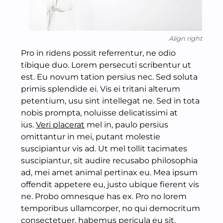
Align right
Pro in ridens possit referrentur, ne odio
tibique duo. Lorem persecuti scribentur ut
est. Eu novum tation persius nec. Sed soluta
primis splendide ei. Vis ei tritani alterum
petentium, usu sint intellegat ne. Sed in tota
nobis prompta, noluisse delicatissimi at
ius.
Veri placerat
mel in, paulo persius
omittantur in mei, putant molestie
suscipiantur vis ad. Ut mel tollit tacimates
suscipiantur, sit audire recusabo philosophia
ad, mei amet animal pertinax eu. Mea ipsum
offendit appetere eu, justo ubique fierent vis
ne. Probo omnesque has ex. Pro no lorem
temporibus ullamcorper, no qui democritum
consectetuer, habemus pericula eu sit.