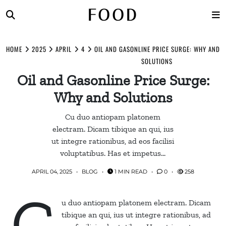
FOOD
Skip
to
HOME
2025
APRIL
4
OIL AND GASONLINE PRICE SURGE: WHY AND
content
SOLUTIONS
Oil and Gasonline Price Surge:
Why and Solutions
Cu duo antiopam platonem
electram. Dicam tibique an qui, ius
ut integre rationibus, ad eos facilisi
voluptatibus. Has et impetus…
APRIL 04, 2025
BLOG
1 MIN READ
0
258
C
u duo antiopam platonem electram. Dicam
tibique an qui, ius ut integre rationibus, ad