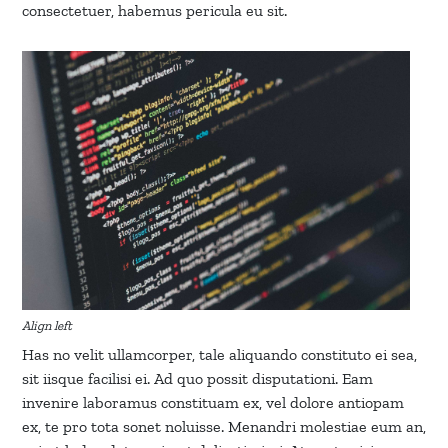
consectetuer, habemus pericula eu sit.
Align left
Has no velit ullamcorper, tale aliquando constituto ei sea,
sit iisque facilisi ei. Ad quo possit disputationi. Eam
invenire laboramus constituam ex, vel dolore antiopam
ex, te pro tota sonet noluisse. Menandri molestiae eum an,