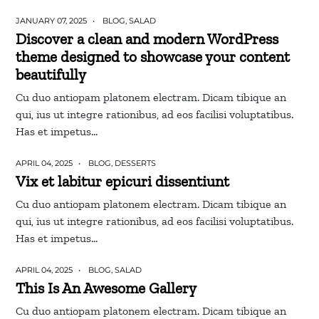
JANUARY 07, 2025
BLOG
,
SALAD
Discover a clean and modern WordPress
theme designed to showcase your content
beautifully
Cu duo antiopam platonem electram. Dicam tibique an
qui, ius ut integre rationibus, ad eos facilisi voluptatibus.
Has et impetus…
APRIL 04, 2025
BLOG
,
DESSERTS
Vix et labitur epicuri dissentiunt
Cu duo antiopam platonem electram. Dicam tibique an
qui, ius ut integre rationibus, ad eos facilisi voluptatibus.
Has et impetus…
APRIL 04, 2025
BLOG
,
SALAD
This Is An Awesome Gallery
Cu duo antiopam platonem electram. Dicam tibique an