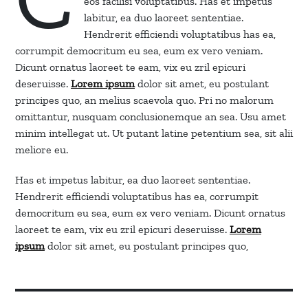
eos facilisi voluptatibus. Has et impetus
labitur, ea duo laoreet sententiae.
Hendrerit efficiendi voluptatibus has ea,
corrumpit democritum eu sea, eum ex vero veniam.
Dicunt ornatus laoreet te eam, vix eu zril epicuri
deseruisse.
Lorem ipsum
dolor sit amet, eu postulant
principes quo, an melius scaevola quo. Pri no malorum
omittantur, nusquam conclusionemque an sea. Usu amet
minim intellegat ut. Ut putant latine petentium sea, sit alii
meliore eu.
Has et impetus labitur, ea duo laoreet sententiae.
Hendrerit efficiendi voluptatibus has ea, corrumpit
democritum eu sea, eum ex vero veniam. Dicunt ornatus
laoreet te eam, vix eu zril epicuri deseruisse.
Lorem
ipsum
dolor sit amet, eu postulant principes quo,