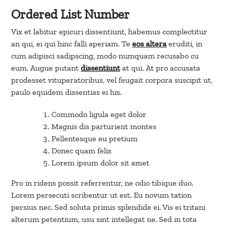
Ordered List Number
Vix et labitur epicuri dissentiunt, habemus complectitur
an qui, ei qui hinc falli aperiam. Te
eos altera
eruditi, in
cum adipisci sadipscing, modo numquam recusabo cu
eum. Augue putant
dissentiunt
at qui. At pro accusata
prodesset vituperatoribus, vel feugait corpora suscipit ut,
paulo equidem dissentias ei his.
Commodo ligula eget dolor
Magnis dis parturient montes
Pellentesque eu pretium
Donec quam felis
Lorem ipsum dolor sit amet
Pro in ridens possit referrentur, ne odio tibique duo.
Lorem persecuti scribentur ut est. Eu novum tation
persius nec. Sed soluta primis splendide ei. Vis ei tritani
alterum petentium, usu sint intellegat ne. Sed in tota