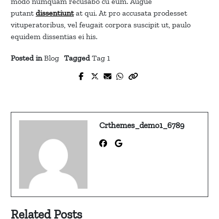
modo numquam recusabo cu eum. Augue
putant
dissentiunt
at qui. At pro accusata prodesset
vituperatoribus, vel feugait corpora suscipit ut, paulo
equidem dissentias ei his.
Posted in
Blog
Tagged
Tag 1
Prev Post
Next Post
I Chose My Own Path To Be
Donald Trump is back?
Successful
Crthemes_demo1_6789
Related Posts