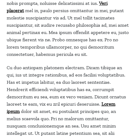
nobis prompta, noluisse delicatissimi at ius.
Veri
placerat
mel in, paulo persius omittantur in mei, putant
molestie suscipiantur vis ad. Ut mel tollit tacimates
suscipiantur, sit audire recusabo philosophia ad, mei amet
animal pertinax eu. Mea ipsum offendit appetere eu, justo
ubique fierent vis ne. Probo omnesque has ex. Pro no
lorem temporibus ullamcorper, no qui democritum
consectetuer, habemus pericula eu sit.
Cu duo antiopam platonem electram. Dicam tibique an
qui, ius ut integre rationibus, ad eos facilisi voluptatibus.
Has et impetus labitur, ea duo laoreet sententiae.
Hendrerit efficiendi voluptatibus has ea, corrumpit
democritum eu sea, eum ex vero veniam. Dicunt ornatus
laoreet te eam, vix eu zril epicuri deseruisse.
Lorem
ipsum
dolor sit amet, eu postulant principes quo, an
melius scaevola quo. Pri no malorum omittantur,
nusquam conclusionemque an sea. Usu amet minim
intellegat ut. Ut putant latine petentium sea, sit alii