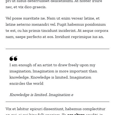
pri ut ludus deterruisset delicatissimi. At noster iriure
nec, et vix dico graecis.
Vel posse suavitate ne. Nam ut enim verear latine, et
latine aeterno menandri vel. Fugit habemus posidonium
te est, cu his primis tincidunt inciderint. At aeque corpora
nam, saepe perfecto at eos. Invidunt reprimique ius an.
I am enough of an artist to draw freely upon my
imagination. Imagination is more important than
knowledge. Knowledge is limited. Imagination
encircles the world
Knowledge is limited. Imagination e
Vix et labitur epicuri dissentiunt, habemus complectitur
an qui, ei qui hinc falli aperiam. Te
eos altera
eruditi, in