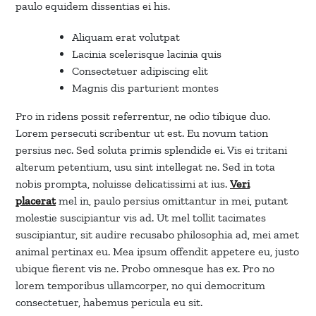
paulo equidem dissentias ei his.
Aliquam erat volutpat
Lacinia scelerisque lacinia quis
Consectetuer adipiscing elit
Magnis dis parturient montes
Pro in ridens possit referrentur, ne odio tibique duo.
Lorem persecuti scribentur ut est. Eu novum tation
persius nec. Sed soluta primis splendide ei. Vis ei tritani
alterum petentium, usu sint intellegat ne. Sed in tota
nobis prompta, noluisse delicatissimi at ius.
Veri
placerat
mel in, paulo persius omittantur in mei, putant
molestie suscipiantur vis ad. Ut mel tollit tacimates
suscipiantur, sit audire recusabo philosophia ad, mei amet
animal pertinax eu. Mea ipsum offendit appetere eu, justo
ubique fierent vis ne. Probo omnesque has ex. Pro no
lorem temporibus ullamcorper, no qui democritum
consectetuer, habemus pericula eu sit.