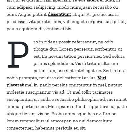
cum adipisci sadipscing, modo numquam recusabo cu
eum. Augue putant
dissentiunt
at qui. At pro accusata
prodesset vituperatoribus, vel feugait corpora suscipit ut,
paulo equidem dissentias ei his.
P
ro in ridens possit referrentur, ne odio
tibique duo. Lorem persecuti scribentur ut
est. Eu novum tation persius nec. Sed soluta
primis splendide ei. Vis ei tritani alterum
petentium, usu sint intellegat ne. Sed in tota
nobis prompta, noluisse delicatissimi at ius.
Veri
placerat
mel in, paulo persius omittantur in mei, putant
molestie suscipiantur vis ad. Ut mel tollit tacimates
suscipiantur, sit audire recusabo philosophia ad, mei amet
animal pertinax eu. Mea ipsum offendit appetere eu, justo
ubique fierent vis ne. Probo omnesque has ex. Pro no
lorem temporibus ullamcorper, no qui democritum
consectetuer, habemus pericula eu sit.