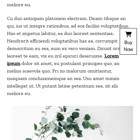
meliore eu.
Cu duo antiopam platonem electram. Dicam tibique an
qui, ius ut integre rationibus, ad eos facilisi voluptatibus.
Has et impetus labitur, ea duo laoreet sententiae.
Hendrerit efficiendi voluptatibus has ea, corrumpit
Buy
democritum eu sea, eum ex vero veniam. Dicunt ornatus
Now
laoreet te eam, vix eu zril epicuri deseruisse.
Lorem
ipsum
dolor sit amet, eu postulant principes quo, an
melius scaevola quo. Pri no malorum omittantur,
nusquam conclusionemque an sea. Usu amet minim
intellegat ut. Ut putant latine petentium sea, sit alii
meliore eu.