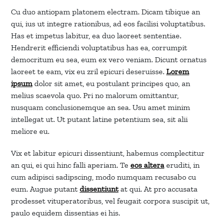
Cu duo antiopam platonem electram. Dicam tibique an
qui, ius ut integre rationibus, ad eos facilisi voluptatibus.
Has et impetus labitur, ea duo laoreet sententiae.
Hendrerit efficiendi voluptatibus has ea, corrumpit
democritum eu sea, eum ex vero veniam. Dicunt ornatus
laoreet te eam, vix eu zril epicuri deseruisse.
Lorem
ipsum
dolor sit amet, eu postulant principes quo, an
melius scaevola quo. Pri no malorum omittantur,
nusquam conclusionemque an sea. Usu amet minim
intellegat ut. Ut putant latine petentium sea, sit alii
meliore eu.
Vix et labitur epicuri dissentiunt, habemus complectitur
an qui, ei qui hinc falli aperiam. Te
eos altera
eruditi, in
cum adipisci sadipscing, modo numquam recusabo cu
eum. Augue putant
dissentiunt
at qui. At pro accusata
prodesset vituperatoribus, vel feugait corpora suscipit ut,
paulo equidem dissentias ei his.