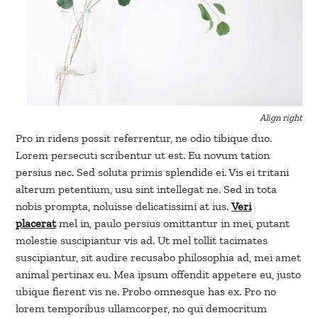
Align right
Pro in ridens possit referrentur, ne odio tibique duo.
Lorem persecuti scribentur ut est. Eu novum tation
persius nec. Sed soluta primis splendide ei. Vis ei tritani
alterum petentium, usu sint intellegat ne. Sed in tota
nobis prompta, noluisse delicatissimi at ius.
Veri
placerat
mel in, paulo persius omittantur in mei, putant
molestie suscipiantur vis ad. Ut mel tollit tacimates
suscipiantur, sit audire recusabo philosophia ad, mei amet
animal pertinax eu. Mea ipsum offendit appetere eu, justo
ubique fierent vis ne. Probo omnesque has ex. Pro no
lorem temporibus ullamcorper, no qui democritum