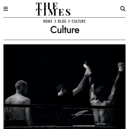
THE
TIMES
Skip
HOME
BLOG
CULTURE
Culture
to
content