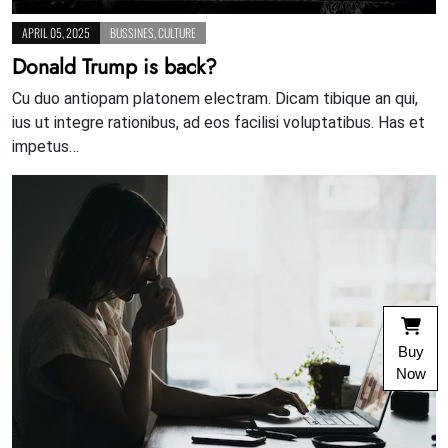
APRIL 05, 2025
BUSSINES
,
CULTURE
Donald Trump is back?
Cu duo antiopam platonem electram. Dicam tibique an qui,
ius ut integre rationibus, ad eos facilisi voluptatibus. Has et
impetus…
Buy
Now