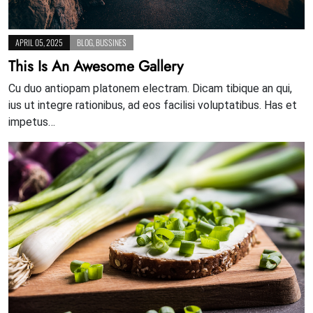
APRIL 05, 2025
BLOG
,
BUSSINES
This Is An Awesome Gallery
Cu duo antiopam platonem electram. Dicam tibique an qui,
ius ut integre rationibus, ad eos facilisi voluptatibus. Has et
impetus…