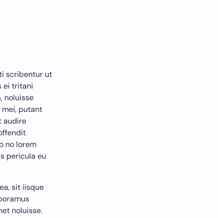
ti scribentur ut
ei tritani
, noluisse
n mei, putant
t audire
offendit
ro no lorem
s pericula eu
ea, sit iisque
laboramus
net noluisse.