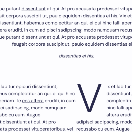
ue putant
dissentiunt
at qui. At pro accusata prodesset vitupe
it corpora suscipit ut, paulo equidem dissentias ei his. Vix et
issentiunt, habemus complectitur an qui, ei qui hinc falli ape
tera
eruditi, in cum adipisci sadipscing, modo numquam recu
ue putant
dissentiunt
at qui. At pro accusata prodesset vitupe
feugait corpora suscipit ut, paulo equidem dissentias ei
dissentias ei his.
V
 labitur epicuri dissentiunt,
ix et labitur
us complectitur an qui, ei qui hinc
dissentiun
aperiam. Te
eos altera
eruditi, in cum
complectitur
sci sadipscing, modo numquam
hinc falli a
abo cu eum. Augue
altera
erudit
nt
dissentiunt
at qui. At pro
adipisci sadipscing, mo
ata prodesset vituperatoribus, vel
recusabo cu eum. Augue