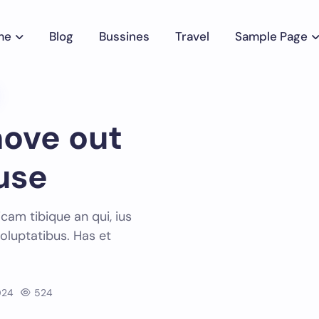
me
Blog
Bussines
Travel
Sample Page
move out
use
am tibique an qui, ius
 voluptatibus. Has et
024
524