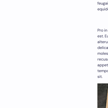
feugai
equide
Pro in
est. E
alteru
delica
molest
recus
appet
tempo
sit.