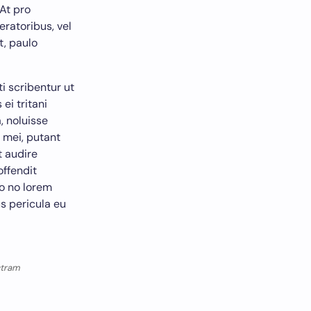
 At pro
ratoribus, vel
t, paulo
ti scribentur ut
ei tritani
, noluisse
n mei, putant
t audire
offendit
ro no lorem
s pericula eu
ctram