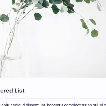
ered List
 labitur epicuri dissentiunt, habemus complectitur an qui, ei qu