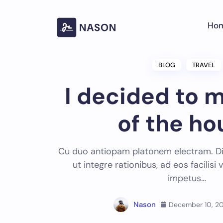
Skip
to
Ho
content
BLOG
TRAVEL
I decided to 
of the ho
Cu duo antiopam platonem electram. Dic
ut integre rationibus, ad eos facilisi
impetus…
Nason
December 10, 2