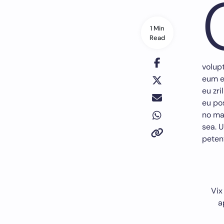
1 Min
Read
volup
eum e
eu zri
eu pos
no ma
sea. U
petent
Vix
a