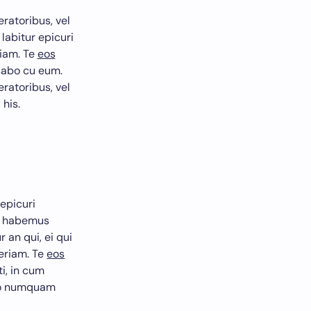
ratoribus, vel
 labitur epicuri
riam. Te
eos
sabo cu eum.
ratoribus, vel
 his.
 epicuri
t, habemus
 an qui, ei qui
periam. Te
eos
i, in cum
do numquam