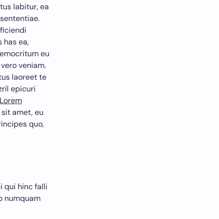
us labitur, ea
 sententiae.
ficiendi
s has ea,
democritum eu
 vero veniam.
us laoreet te
ril epicuri
Lorem
 sit amet, eu
rincipes quo,
qui hinc falli
odo numquam