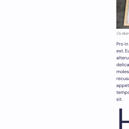
Cu duo
Pro in
est. E
alteru
delica
molest
recus
appet
tempo
sit.