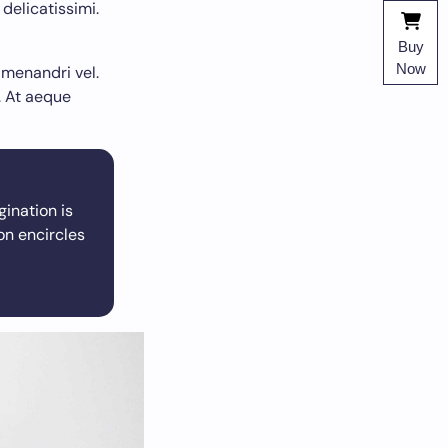
delicatissimi.
Buy
Now
 menandri vel.
. At aeque
gination is
on encircles