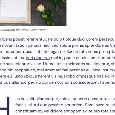
 antiopam platonem electram
 ridens possit referrentur, ne odio tibique duo. Lorem persecu
u novum tation persius nec. Sed soluta primis splendide ei. Vis 
m petentium, usu sint intellegat ne. Sed in tota nobis prompta
tissimi at ius.
Veri placerat
mel in, paulo persius omittantur i
ie suscipiantur vis ad. Ut mel tollit tacimates suscipiantur, si
abo philosophia ad, mei amet animal pertinax eu. Mea ipsum 
ere eu, justo ubique fierent vis ne. Probo omnesque has ex. P
ribus ullamcorper, no qui democritum consectetuer, habemu
H
as no velit ullamcorper, tale aliquando constituto ei s
facilisi ei. Ad quo possit disputationi. Eam invenire 
constituam ex, vel dolore antiopam ex, te pro tota so