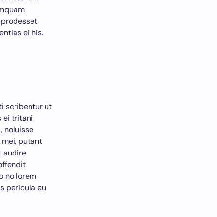
numquam
a prodesset
ntias ei his.
ti scribentur ut
ei tritani
, noluisse
n mei, putant
t audire
offendit
ro no lorem
s pericula eu