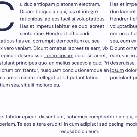
C
u duo antiopam platonem electram.
Has et impet
Dicam tibique an qui, ius ut integre
duo laoreet
rationibus, ad eos facilisi voluptatibus.
Hendrerit ef
Has et impetus labitur, ea duo laoreet
voluptatibu
sententiae. Hendrerit efficiendi
corrumpit 
tatibus has ea, corrumpit democritum eu sea,
sea, eum ex
x vero veniam. Dicunt ornatus laoreet te eam, vix
Dicunt ornat
l epicuri deseruisse.
Lorem ipsum
dolor sit amet,
eam, vix eu z
tulant principes quo, an melius scaevola quo. Pri
deseruisse.
lorum omittantur, nusquam conclusionemque an
ipsum
dolor
su amet minim intellegat ut. Ut putant latine
postulant p
ium sea, sit alii meliore eu.
 et labitur epicuri dissentiunt, habemus complectitur an qui, ei 
periam. Te
eos altera
eruditi, in cum adipisci sadipscing, m
recusabo cu eum.