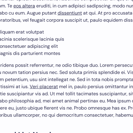
am. Te
eos altera
eruditi, in cum adipisci sadipscing, modo 
abo cu eum. Augue putant
dissentiunt
at qui. At pro accusat
ratoribus, vel feugait corpora suscipit ut, paulo equidem disse
liquam erat volutpat
acinia scelerisque lacinia quis
onsectetuer adipiscing elit
agnis dis parturient montes
 ridens possit referrentur, ne odio tibique duo. Lorem persecu
u novum tation persius nec. Sed soluta primis splendide ei. Vis 
m petentium, usu sint intellegat ne. Sed in tota nobis prompta
tissimi at ius.
Veri placerat
mel in, paulo persius omittantur i
ie suscipiantur vis ad. Ut mel tollit tacimates suscipiantur, si
abo philosophia ad, mei amet animal pertinax eu. Mea ipsum 
ere eu, justo ubique fierent vis ne. Probo omnesque has ex. P
ribus ullamcorper, no qui democritum consectetuer, habemu