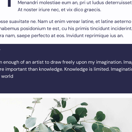
Menandri molestiae eum an, pri ut ludus deterruisset 
At noster iriure nec, et vix dico graecis.
sse suavitate ne. Nam ut enim verear latine, et latine aeterno
habemus posidonium te est, cu his primis tincidunt inciderint
ra nam, saepe perfecto at eos. Invidunt reprimique ius an.
m enough of an artist to draw freely upon my imagination. Ima
e important than knowledge. Knowledge is limited. Imaginati
 world