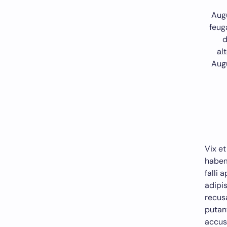
Aug
feuga
d
al
Aug
Vix et
habem
falli 
adipi
recus
puta
accus