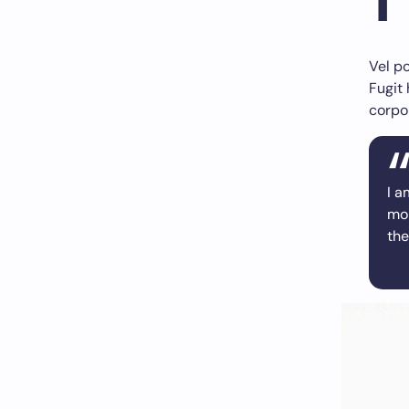
Vel po
Fugit 
corpo
I a
mor
the