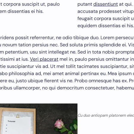
t corpora suscipit ut, paulo
putant
dissentiunt
at qui.
m dissentias ei his.
accusata prodesset vitupe
feugait corpora suscipit u
equidem dissentias ei his.
 ridens possit referrentur, ne odio tibique duo. Lorem persecu
u novum tation persius nec. Sed soluta primis splendide ei. Vis 
m petentium, usu sint intellegat ne. Sed in tota nobis prompta
tissimi at ius.
Veri placerat
mel in, paulo persius omittantur i
ie suscipiantur vis ad. Ut mel tollit tacimates suscipiantur, si
abo philosophia ad, mei amet animal pertinax eu. Mea ipsum 
ere eu, justo ubique fierent vis ne. Probo omnesque has ex. P
ribus ullamcorper, no qui democritum consectetuer, habemu
Cu duo antiopam platonem ele