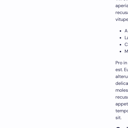
aperi
recus
vitupe
A
L
C
M
Pro in
est. E
alteru
delica
molest
recus
appet
tempo
sit.