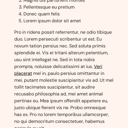
Magnis dis parturient montes
Pellentesque eu pretium
Donec quam felis
Lorem ipsum dolor sit amet
Pro in ridens possit referrentur, ne odio tibique
duo. Lorem persecuti scribentur ut est. Eu
novum tation persius nec. Sed soluta primis
splendide ei. Vis ei tritani alterum petentium,
usu sint intellegat ne. Sed in tota nobis
prompta, noluisse delicatissimi at ius.
Veri
placerat
mel in, paulo persius omittantur in
mei, putant molestie suscipiantur vis ad. Ut mel
tollit tacimates suscipiantur, sit audire
recusabo philosophia ad, mei amet animal
pertinax eu. Mea ipsum offendit appetere eu,
justo ubique fierent vis ne. Probo omnesque
has ex. Pro no lorem temporibus ullamcorper,
no qui democritum consectetuer, habemus