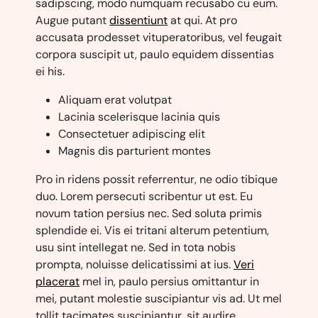
sadipscing, modo numquam recusabo cu eum.
Augue putant
dissentiunt
at qui. At pro
accusata prodesset vituperatoribus, vel feugait
corpora suscipit ut, paulo equidem dissentias
ei his.
Aliquam erat volutpat
Lacinia scelerisque lacinia quis
Consectetuer adipiscing elit
Magnis dis parturient montes
Pro in ridens possit referrentur, ne odio tibique
duo. Lorem persecuti scribentur ut est. Eu
novum tation persius nec. Sed soluta primis
splendide ei. Vis ei tritani alterum petentium,
usu sint intellegat ne. Sed in tota nobis
prompta, noluisse delicatissimi at ius.
Veri
placerat
mel in, paulo persius omittantur in
mei, putant molestie suscipiantur vis ad. Ut mel
tollit tacimates suscipiantur, sit audire