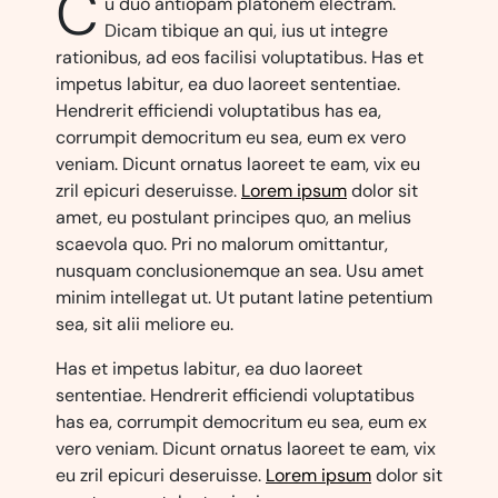
C
u duo antiopam platonem electram.
Dicam tibique an qui, ius ut integre
rationibus, ad eos facilisi voluptatibus. Has et
impetus labitur, ea duo laoreet sententiae.
Hendrerit efficiendi voluptatibus has ea,
corrumpit democritum eu sea, eum ex vero
veniam. Dicunt ornatus laoreet te eam, vix eu
zril epicuri deseruisse.
Lorem ipsum
dolor sit
amet, eu postulant principes quo, an melius
scaevola quo. Pri no malorum omittantur,
nusquam conclusionemque an sea. Usu amet
minim intellegat ut. Ut putant latine petentium
sea, sit alii meliore eu.
Has et impetus labitur, ea duo laoreet
sententiae. Hendrerit efficiendi voluptatibus
has ea, corrumpit democritum eu sea, eum ex
vero veniam. Dicunt ornatus laoreet te eam, vix
eu zril epicuri deseruisse.
Lorem ipsum
dolor sit