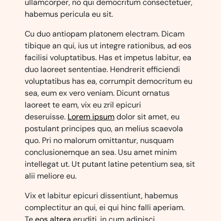
ullamcorper, no qui democritum consectetuer,
habemus pericula eu sit.
Cu duo antiopam platonem electram. Dicam
tibique an qui, ius ut integre rationibus, ad eos
facilisi voluptatibus. Has et impetus labitur, ea
duo laoreet sententiae. Hendrerit efficiendi
voluptatibus has ea, corrumpit democritum eu
sea, eum ex vero veniam. Dicunt ornatus
laoreet te eam, vix eu zril epicuri
deseruisse.
Lorem ipsum
dolor sit amet, eu
postulant principes quo, an melius scaevola
quo. Pri no malorum omittantur, nusquam
conclusionemque an sea. Usu amet minim
intellegat ut. Ut putant latine petentium sea, sit
alii meliore eu.
Vix et labitur epicuri dissentiunt, habemus
complectitur an qui, ei qui hinc falli aperiam.
Te
eos altera
eruditi, in cum adipisci