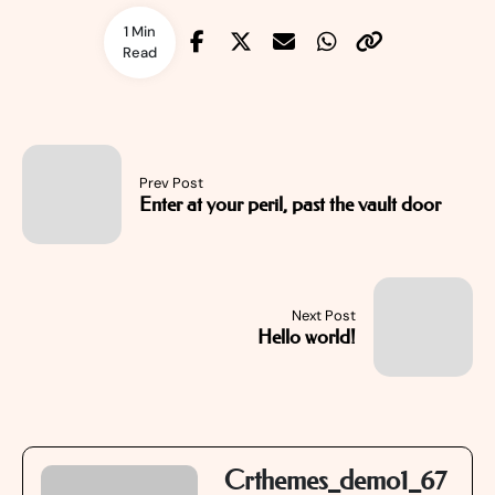
1 Min
Read
Prev Post
Enter at your peril, past the vault door
Next Post
Hello world!
Crthemes_demo1_67