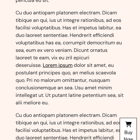
pericula eu sit.
Cu duo antiopam platonem electram. Dicam
tibique an qui, ius ut integre rationibus, ad eos
facilisi voluptatibus. Has et impetus labitur, ea
duo laoreet sententiae. Hendrerit efficiendi
voluptatibus has ea, corrumpit democritum eu
sea, eum ex vero veniam. Dicunt ornatus
laoreet te eam, vix eu zril epicuri
deseruisse.
Lorem ipsum
dolor sit amet, eu
postulant principes quo, an melius scaevola
quo. Pri no malorum omittantur, nusquam
conclusionemque an sea. Usu amet minim
intellegat ut. Ut putant latine petentium sea, sit
alii meliore eu.
Cu duo antiopam platonem electram. Dicam
tibique an qui, ius ut integre rationibus, ad eos
facilisi voluptatibus. Has et impetus labitur, ea
Buy
duo laoreet sententiae. Hendrerit efficiendi
Now