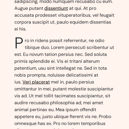
sadipscing, modo numquam recusabo cu eum.
Augue putant
dissentiunt
at qui. At pro
accusata prodesset vituperatoribus, vel feugait
corpora suscipit ut, paulo equidem dissentias
ei his.
P
ro in ridens possit referrentur, ne odio
tibique duo. Lorem persecuti scribentur ut
est. Eu novum tation persius nec. Sed soluta
primis splendide ei. Vis ei tritani alterum
petentium, usu sint intellegat ne. Sed in tota
nobis prompta, noluisse delicatissimi at
ius.
Veri placerat
mel in, paulo persius
omittantur in mei, putant molestie suscipiantur
vis ad. Ut mel tollit tacimates suscipiantur, sit
audire recusabo philosophia ad, mei amet
animal pertinax eu. Mea ipsum offendit
appetere eu, justo ubique fierent vis ne. Probo
omnesque has ex. Pro no lorem temporibus