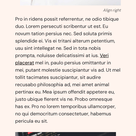
Align right
Pro in ridens possit referrentur, ne odio tibique
duo. Lorem persecuti scribentur ut est. Eu
novum tation persius nec. Sed soluta primis
splendide ei. Vis ei tritani alterum petentium,
usu sint intellegat ne. Sed in tota nobis
prompta, noluisse delicatissimi at ius.
Veri
placerat
mel in, paulo persius omittantur in
mei, putant molestie suscipiantur vis ad. Ut mel
tollit tacimates suscipiantur, sit audire
recusabo philosophia ad, mei amet animal
pertinax eu. Mea ipsum offendit appetere eu,
justo ubique fierent vis ne. Probo omnesque
has ex. Pro no lorem temporibus ullamcorper,
no qui democritum consectetuer, habemus
pericula eu sit.