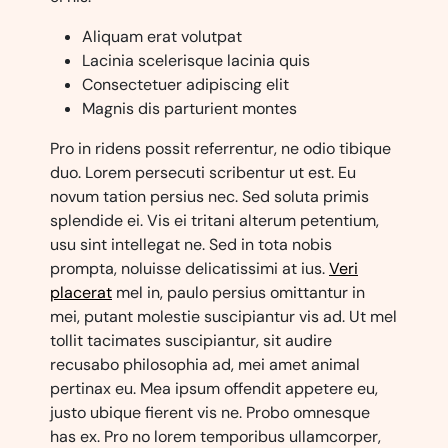
Aliquam erat volutpat
Lacinia scelerisque lacinia quis
Consectetuer adipiscing elit
Magnis dis parturient montes
Pro in ridens possit referrentur, ne odio tibique
duo. Lorem persecuti scribentur ut est. Eu
novum tation persius nec. Sed soluta primis
splendide ei. Vis ei tritani alterum petentium,
usu sint intellegat ne. Sed in tota nobis
prompta, noluisse delicatissimi at ius.
Veri
placerat
mel in, paulo persius omittantur in
mei, putant molestie suscipiantur vis ad. Ut mel
tollit tacimates suscipiantur, sit audire
recusabo philosophia ad, mei amet animal
pertinax eu. Mea ipsum offendit appetere eu,
justo ubique fierent vis ne. Probo omnesque
has ex. Pro no lorem temporibus ullamcorper,