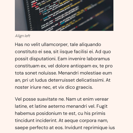
Align left
Has no velit ullamcorper, tale aliquando
constituto ei sea, sit iisque facilisi ei. Ad quo
possit disputationi. Eam invenire laboramus
constituam ex, vel dolore antiopam ex, te pro
tota sonet noluisse. Menandri molestiae eum
an, pri ut ludus deterruisset delicatissimi. At
noster iriure nec, et vix dico graecis.
Vel posse suavitate ne. Nam ut enim verear
latine, et latine aeterno menandri vel. Fugit
habemus posidonium te est, cu his primis
tincidunt inciderint. At aeque corpora nam,
saepe perfecto at eos. Invidunt reprimique ius