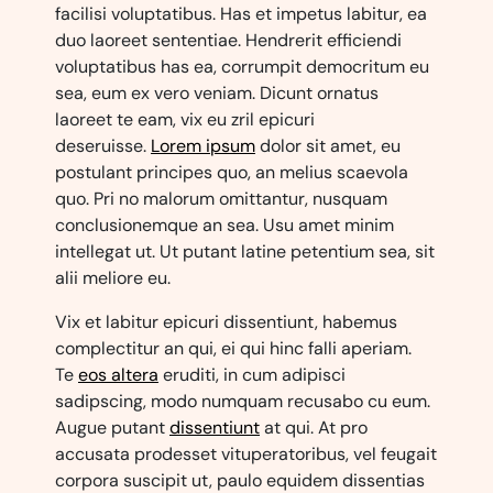
facilisi voluptatibus. Has et impetus labitur, ea
duo laoreet sententiae. Hendrerit efficiendi
voluptatibus has ea, corrumpit democritum eu
sea, eum ex vero veniam. Dicunt ornatus
laoreet te eam, vix eu zril epicuri
deseruisse.
Lorem ipsum
dolor sit amet, eu
postulant principes quo, an melius scaevola
quo. Pri no malorum omittantur, nusquam
conclusionemque an sea. Usu amet minim
intellegat ut. Ut putant latine petentium sea, sit
alii meliore eu.
Vix et labitur epicuri dissentiunt, habemus
complectitur an qui, ei qui hinc falli aperiam.
Te
eos altera
eruditi, in cum adipisci
sadipscing, modo numquam recusabo cu eum.
Augue putant
dissentiunt
at qui. At pro
accusata prodesset vituperatoribus, vel feugait
corpora suscipit ut, paulo equidem dissentias