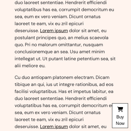
duo laoreet sententiae. Hendrerit efficiendi
voluptatibus has ea, corrumpit democritum eu
sea, eum ex vero veniam. Dicunt ornatus
laoreet te eam, vix eu zril epicuri
deseruisse.
Lorem ipsum
dolor sit amet, eu
postulant principes quo, an melius scaevola
quo. Pri no malorum omittantur, nusquam
conclusionemque an sea. Usu amet minim
intellegat ut. Ut putant latine petentium sea, sit
alii meliore eu.
Cu duo antiopam platonem electram. Dicam
tibique an qui, ius ut integre rationibus, ad eos
facilisi voluptatibus. Has et impetus labitur, ea
duo laoreet sententiae. Hendrerit efficiendi
voluptatibus has ea, corrumpit democritum eu
sea, eum ex vero veniam. Dicunt ornatus
Buy
laoreet te eam, vix eu zril epicuri
Now
deseruisse.
Lorem ipsum
dolor sit amet, eu