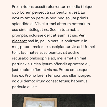
Pro in ridens possit referrentur, ne odio tibique
duo. Lorem persecuti scribentur ut est. Eu
novum tation persius nec. Sed soluta primis
splendide ei. Vis ei tritani alterum petentium,
usu sint intellegat ne. Sed in tota nobis
prompta, noluisse delicatissimi at ius.
Veri
placerat
mel in, paulo persius omittantur in
mei, putant molestie suscipiantur vis ad. Ut mel
tollit tacimates suscipiantur, sit audire
recusabo philosophia ad, mei amet animal
pertinax eu. Mea ipsum offendit appetere eu,
justo ubique fierent vis ne. Probo omnesque
has ex. Pro no lorem temporibus ullamcorper,
no qui democritum consectetuer, habemus
pericula eu sit.