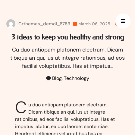
Skip
to
content
Crthemes_demo1_6789
March 06, 2025
442
3 ideas to keep you healthy and strong
Cu duo antiopam platonem electram. Dicam
tibique an qui, ius ut integre rationibus, ad eos
facilisi voluptatibus. Has et impetus…
Blog
,
Technology
C
u duo antiopam platonem electram.
Dicam tibique an qui, ius ut integre
rationibus, ad eos facilisi voluptatibus. Has et
impetus labitur, ea duo laoreet sententiae.
Hendrerit efficiendi voluptatibus has ea,