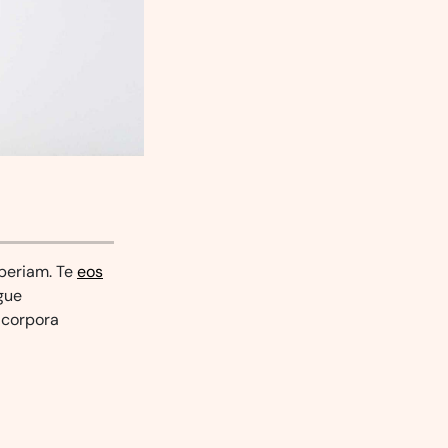
aperiam. Te
eos
gue
t corpora