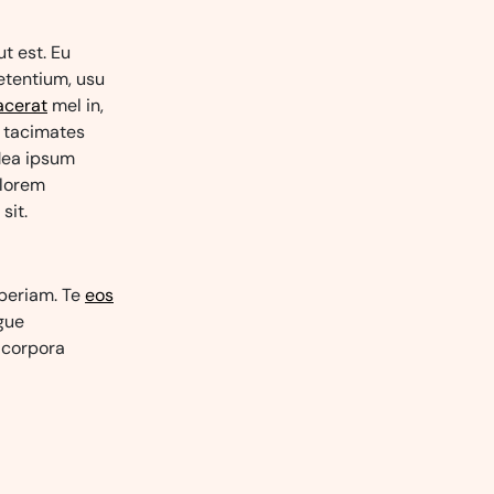
ut est. Eu
petentium, usu
acerat
mel in,
t tacimates
 Mea ipsum
 lorem
sit.
aperiam. Te
eos
gue
t corpora