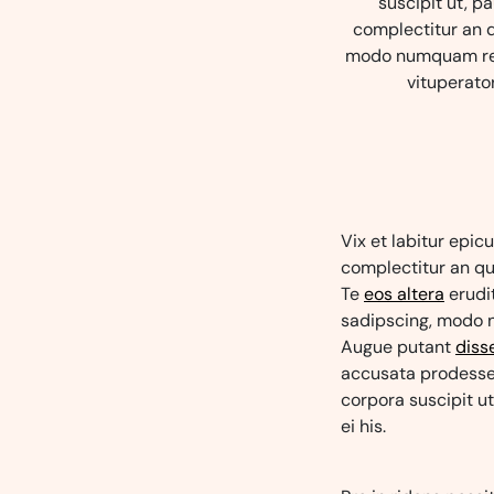
suscipit ut, p
complectitur an qu
modo numquam re
vituperator
Vix et labitur epic
complectitur an qui,
Te
eos altera
erudit
sadipscing, modo
Augue putant
diss
accusata prodesset
corpora suscipit u
ei his.