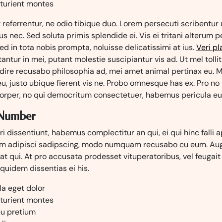
rturient montes
t referrentur, ne odio tibique duo. Lorem persecuti scribentur 
s nec. Sed soluta primis splendide ei. Vis ei tritani alterum 
Sed in tota nobis prompta, noluisse delicatissimi at ius.
Veri pl
antur in mei, putant molestie suscipiantur vis ad. Ut mel tolli
audire recusabo philosophia ad, mei amet animal pertinax eu.
u, justo ubique fierent vis ne. Probo omnesque has ex. Pro no
rper, no qui democritum consectetuer, habemus pericula eu 
 Number
uri dissentiunt, habemus complectitur an qui, ei qui hinc falli 
cum adipisci sadipscing, modo numquam recusabo cu eum. Au
at qui. At pro accusata prodesset vituperatoribus, vel feugai
equidem dissentias ei his.
a eget dolor
rturient montes
eu pretium