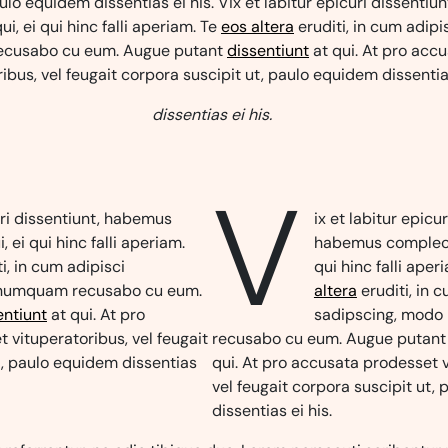
aulo equidem dissentias ei his. Vix et labitur epicuri dissenti
i, ei qui hinc falli aperiam. Te
eos altera
eruditi, in cum adipi
cusabo cu eum. Augue putant
dissentiunt
at qui. At pro acc
ibus, vel feugait corpora suscipit ut, paulo equidem dissentias
dissentias ei his.
V
uri dissentiunt, habemus
ix et labitur epicu
 ei qui hinc falli aperiam.
habemus complecti
i, in cum adipisci
qui hinc falli aper
 numquam recusabo cu eum.
altera
eruditi, in 
entiunt
at qui. At pro
sadipscing, mod
 vituperatoribus, vel feugait
recusabo cu eum. Augue putan
t, paulo equidem dissentias
qui. At pro accusata prodesset v
vel feugait corpora suscipit ut,
dissentias ei his.