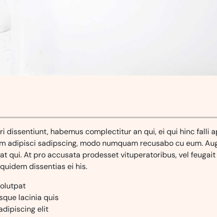
uri dissentiunt, habemus complectitur an qui, ei qui hinc falli 
cum adipisci sadipscing, modo numquam recusabo cu eum. Au
at qui. At pro accusata prodesset vituperatoribus, vel feugai
equidem dissentias ei his.
olutpat
sque lacinia quis
dipiscing elit