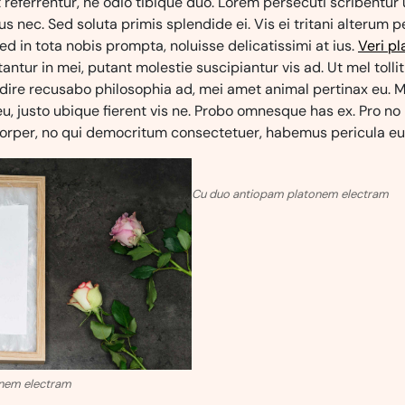
t referrentur, ne odio tibique duo. Lorem persecuti scribentur 
s nec. Sed soluta primis splendide ei. Vis ei tritani alterum 
Sed in tota nobis prompta, noluisse delicatissimi at ius.
Veri pl
antur in mei, putant molestie suscipiantur vis ad. Ut mel tolli
audire recusabo philosophia ad, mei amet animal pertinax eu.
u, justo ubique fierent vis ne. Probo omnesque has ex. Pro no
rper, no qui democritum consectetuer, habemus pericula eu 
Cu duo antiopam platonem electram
nem electram