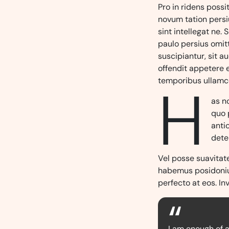
Pro in ridens possi
novum tation persiu
sint intellegat ne. 
paulo persius omitt
suscipiantur, sit 
offendit appetere e
temporibus ullamco
H
as no
quo 
anti
deter
Vel posse suavitate
habemus posidonium
perfecto at eos. In
I am enough of a