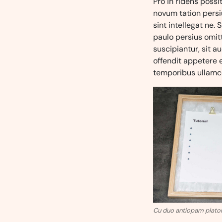
Pro in ridens possi
novum tation persiu
sint intellegat ne. 
paulo persius omitt
suscipiantur, sit 
offendit appetere e
temporibus ullamco
Cu duo antiopam plato