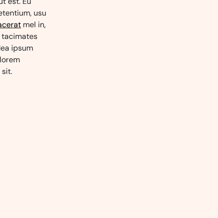
ut est. Eu
petentium, usu
acerat
mel in,
t tacimates
 Mea ipsum
 lorem
sit.