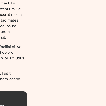
ut est. Eu
petentium, usu
acerat
mel in,
t tacimates
 Mea ipsum
 lorem
sit.
acilisi ei. Ad
l dolore
n, pri ut ludus
. Fugit
a nam, saepe
ore