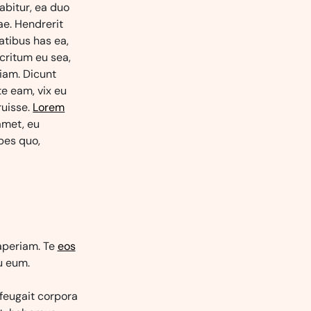
abitur, ea duo
ae. Hendrerit
tatibus has ea,
ritum eu sea,
iam. Dicunt
te eam, vix eu
ruisse.
Lorem
amet, eu
pes quo,
 aperiam. Te
eos
u eum.
 feugait corpora