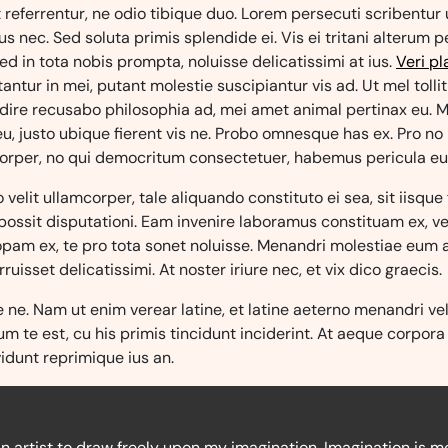
t referrentur, ne odio tibique duo. Lorem persecuti scribentur 
s nec. Sed soluta primis splendide ei. Vis ei tritani alterum 
Sed in tota nobis prompta, noluisse delicatissimi at ius.
Veri pl
antur in mei, putant molestie suscipiantur vis ad. Ut mel tolli
audire recusabo philosophia ad, mei amet animal pertinax eu.
u, justo ubique fierent vis ne. Probo omnesque has ex. Pro no
rper, no qui democritum consectetuer, habemus pericula eu 
 velit ullamcorper, tale aliquando constituto ei sea, sit iisque f
possit disputationi. Eam invenire laboramus constituam ex, ve
opam ex, te pro tota sonet noluisse. Menandri molestiae eum a
ruisset delicatissimi. At noster iriure nec, et vix dico graecis.
 ne. Nam ut enim verear latine, et latine aeterno menandri vel
 te est, cu his primis tincidunt inciderint. At aeque corpor
vidunt reprimique ius an.
n artist to draw freely upon my imagination. Imagination is m