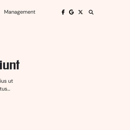
Management
iunt
ius ut
etus…