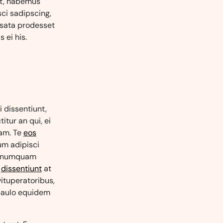
unt, habemus
sci sadipscing,
usata prodesset
 ei his.
ri dissentiunt,
tur an qui, ei
iam. Te
eos
cum adipisci
o numquam
t
dissentiunt
at
ituperatoribus,
 paulo equidem