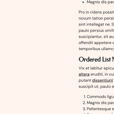
Magnis dis pa
Pro in ridens possi
novum tation persiu
sint intellegat ne. 
paulo persius omitt
suscipiantur, sit 
offendit appetere e
temporibus ullamco
Ordered List
Vix et labitur epic
altera
eruditi, in 
putant
dissentiunt
suscipit ut, paulo 
Commodo ligul
Magnis dis pa
Pellentesque 